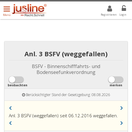
Menü
DROPDOWN: GEWÄHLTER WERT IST ALLE
ALLE
öffnen/schließen
Registrieren
Login
Menü
Anl. 3 BSFV (weggefallen)
BSFV - Binnenschifffahrts- und
Bodenseefunkverordnung
beobachten
merken
Berücksichtigter Stand der Gesetzgebung: 08.08.2026
Anl. 3 BSFV (weggefallen) seit 06.12.2016 weggefallen.