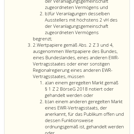
a
Gesetz
a
2,
folgenden
Absatz
der Veranlagungsgemeinschaft
–
Ziffer
Voraussetzungen
2,
zugeordneten Vermögens und
AIFMG,
Litera
eins,
und
Ziffer
b)
für Veranlagungen desselben
Bundesgesetzblatt
b
dürfen
Beschränkungen
2
Ausstellers mit höchstens 2 vH des
Teil
nur
erfolgen:
a,
der Veranlagungsgemeinschaft
eins,
bis
sind
zugeordneten Vermögens
Nr. 135
zu
begrenzt;
Ziffer
aus
einer
2.
Wertpapiere gemäß Abs. 2 Z 3 und 4,
2
2013,,
Höhe
ausgenommen Wertpapiere des Bundes,
in
von
eines Bundeslandes, eines anderen EWR-
Österreich
25 vH
Vertragsstaates oder einer sonstigen
zum
des
Regionalregierung eines anderen EWR-
Vertrieb
der
Wertpapiere
Vertragsstaates, müssen
an
Litera
Veranlagungsgemeinschaft
gemäß
a)
an einem geregelten Markt gemäß
professionelle
a
zugeordneten
Absatz
§ 1 Z 2 BörseG 2018 notiert oder
Anleger
Vermögens
2,
an
gehandelt werden oder
oder
Litera
bei
Ziffer
einem
b)
an einem anderen geregelten Markt
gemäß
b
der
3,
geregelten
eines EWR-Vertragsstaats, der
Artikel
gleichen
und 4,
Markt
anerkannt, für das Publikum offen und
31,,
Kreditinstitutsgruppe
ausgenommen
gemäß
dessen Funktionsweise
32,
(Paragraph
Wertpapiere
Paragraph
ordnungsgemäß ist, gehandelt werden
36
30,
des
eins,
oder