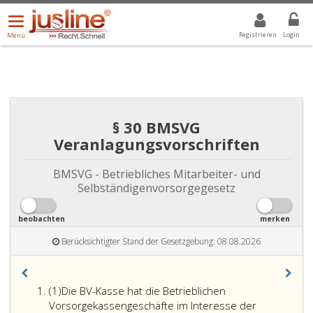
Menü
DROPDOWN: GEWÄHLTER WERT IST ALLE
ALLE
öffnen/schließen
Registrieren
Login
Menü
§ 30 BMSVG
Veranlagungsvorschriften
BMSVG - Betriebliches Mitarbeiter- und
Selbständigenvorsorgegesetz
beobachten
merken
Berücksichtigter Stand der Gesetzgebung: 08.08.2026
Absatz
(1)
Die BV-Kasse hat die Betrieblichen
eins
Vorsorgekassengeschäfte im Interesse der