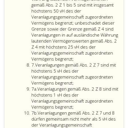
Wert
nicht
gemäß
5 vH
Absat
Ziffer
gemäß Abs. 2 Z 1 bis 5 sind mit insgesamt
jederzeit
um
Absatz
des
2
3,
höchstens 50 vH des der
oder
ein
2,
der
und
InvFG
Veranlagungsgemeinschaft zugeordneten
zumindest
Drittland
Ziffer
Veran
3
bis
Vermögens begrenzt; unbeschadet dieser
in
mit
4,
zugeo
InvFG
zu
Grenze sowie der Grenze gemäß Z 4 sind
den
hohem
sind
Vermö
bis
5 vH
Veranlagungen in auf ausländische Währung
in
Risiko
mit
enthal
zu
des
lautenden Vermögenswerten gemäß Abs. 2
Paragraph
gemäß
höchstens
30 vH
der
Z 4 mit höchstens 25 vH des der
57,
Paragraph
40 vH
des
Veran
Veranlagungsgemeinschaft zugeordneten
Veranlagungen
Absatz
2,
des
der
zugeo
Vermögens begrenzt;
Ziffer
in
3,
Ziffer
der
Veran
Vermö
7.
Veranlagungen gemäß Abs. 2 Z 7 sind mit
7
auf
InvFG 2011
16,
Veranlagung
zugeo
enthal
höchstens 5 vH des der
ausländische
vorgesehenen
Finanzmarkt-
zugeordnete
Vermö
Veranlagungsgemeinschaft zugeordneten
Währung
Veranlagungen
Zeitabständen
Geldwäschegese
Vermögens
enthal
Vermögens begrenzt;
Ziffer
lautenden
gemäß
genau
(FM-
begrenzt;
7a.
Veranlagungen gemäß Abs. 2 Z 8 sind mit
7
Vermögenswerten
Absatz
bestimmt
GwG),
höchstens 1 vH des der
a
gemäß
2,
werden
Bundesgesetzbla
Veranlagungsgemeinschaft zugeordneten
Absatz
Ziffer
Veranlagungen
kann,
Teil
Vermögens begrenzt;
Ziffer
2,
7,
gemäß
bis
eins,
7b.
Veranlagungen gemäß Abs. 2 Z 7 und 8
7
Ziffer
sind
Absatz
höchstens
Nr. 118
dürfen gemeinsam nicht mehr als 5 vH des
b
eins
mit
2,
10 vH
aus
der Veranlagungsgemeinschaft