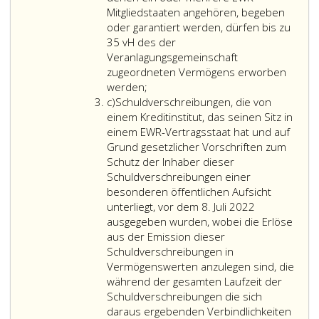
begrenzt;
Mitgliedstaaten angehören, begeben
oder garantiert werden, dürfen bis zu
35 vH des der
Veranlagungsgemeinschaft
zugeordneten Vermögens erworben
Wertpapiere,
werden;
Litera
die
c)
Schuldverschreibungen, die von
c
von
einem Kreditinstitut, das seinen Sitz in
demselben
einem EWR-Vertragsstaat hat und auf
Zentralstaat,
Grund gesetzlicher Vorschriften zum
der
Schutz der Inhaber dieser
gemäß
Schuldverschreibungen einer
Teil 3 Titel römisch
besonderen öffentlichen Aufsicht
II Kapitel 2
unterliegt, vor dem 8. Juli 2022
der
ausgegeben wurden, wobei die Erlöse
Verordnung (EU)
aus der Emission dieser
Nr. 575/2013
Schuldverschreibungen in
mit
Vermögenswerten anzulegen sind, die
einem
während der gesamten Laufzeit der
Risikogewicht
Schuldverschreibungen die sich
von
daraus ergebenden Verbindlichkeiten