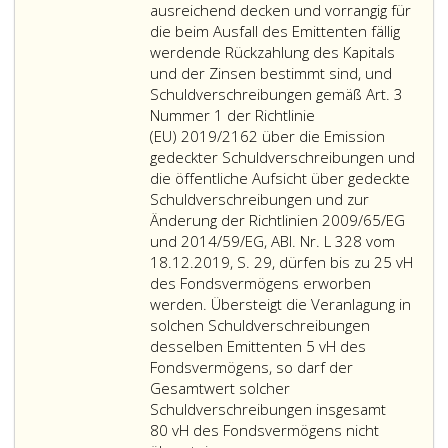
höchstens
ausreichend decken und vorrangig für
20 vH
die beim Ausfall des Emittenten fällig
zu
werdende Rückzahlung des Kapitals
versehen
und der Zinsen bestimmt sind, und
wäre,
Schuldverschreibungen gemäß Art. 3
oder
Nummer 1 der Richtlinie
die
(EU) 2019/2162 über die Emission
vom
gedeckter Schuldverschreibungen und
Bund
die öffentliche Aufsicht über gedeckte
oder
Schuldverschreibungen und zur
den
Änderung der Richtlinien 2009/65/EG
Ländern
und 2014/59/EG, ABl. Nr. L 328 vom
oder
18.12.2019, S. 29
,
dürfen bis zu 25 vH
von
des Fondsvermögens erworben
internationalen
werden. Übersteigt die Veranlagung in
Organisationen
solchen Schuldverschreibungen
öffentlich-
desselben Emittenten 5 vH des
rechtlichen
Fondsvermögens, so darf der
Charakters,
Gesamtwert solcher
denen
Schuldverschreibungen insgesamt
ein
80 vH des Fondsvermögens nicht