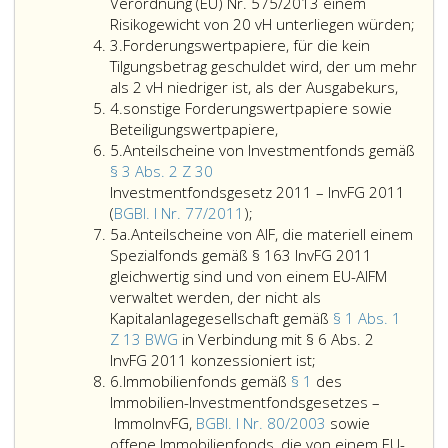
bei
Verordnung (EU) Nr. 575/2013 einem
Anwendung
nicht
Risikogewicht von 20 vH unterliegen würden;
Ziffer
der
nach
3.
Forderungswertpapiere, für die kein
3
Bestimmung
Darl
Tilgungsbetrag geschuldet wird, der um mehr
des
und
als 2 vH niedriger ist, als der Ausgabekurs,
Ziffer
Artikel
Kred
4.
sonstige Forderungswertpapiere sowie
4
400,
bei
Beteiligungswertpapiere,
Ziffer
Absatz
Kredi
5.
Anteilscheine von Investmentfonds gemäß
5
eins,
die
§ 3 Abs. 2 Z 30
der
bei
Investmentfondsgesetz 2011 – InvFG 2011
Anteilscheine
Verordnung (
Anw
(
BGBl. I Nr. 77/2011
);
Ziffer
von
Nr. 575/2013
der
5a.
Anteilscheine von AIF, die materiell einem
5
Investmentfonds
einer
Best
Spezialfonds gemäß § 163 InvFG 2011
a
gemäß
Nullgewichtun
des
gleichwertig sind und von einem EU-AIFM
Paragraph
unterliegen
Artik
verwaltet werden, der nicht als
3,
würden,
120,
Kapitalanlagegesellschaft gemäß
§ 1 Abs. 1
Absatz
oder
Z 13 BWG
in Verbindung mit § 6 Abs. 2
2,
Anteilscheine
121
InvFG 2011 konzessioniert ist;
Ziffer
Ziffer
von
der
6.
Immobilienfonds gemäß
§ 1
des
6
30,
AIF,
Vero
Immobilien-Investmentfondsgesetzes –
Investmentfondsgesetz 201
die
Nr. 
ImmoInvFG,
BGBl. I Nr. 80/2003
sowie
–
materiell
ein
offene Immobilienfonds, die von einem EU-