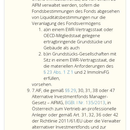
InvFG 2011
einem
Risi
AIFM verwaltet werden, sofern die
Bundesgesetzblatt
Spezialfonds
von
Fondsbestimmungen des Fonds abgesehen
Teil
gemäß
20 v
von Liquiditätsbestimmungen nur die
eins,
Paragraph
Immobilienfon
unte
Veranlagung des Fondsvermögens
Litera
Nr. 77
163,
gemäß
würd
a)
in einem EWR-Vertragsstaat oder
a
aus
InvFG 2011
Paragraph
OECD-Mitgliedstaat gelegene
2011,);
gleichwertig
eins,
ertragbringende Grundstücke und
sind
des
Gebäude als auch
Litera
und
Immobilien-
b)
in Grundstücks-Gesellschaften mit
b
von
Investmentfon
Sitz in einem EWR-Vertragsstaat, die
einem
ImmoInvFG,
die materiellen Anforderungen des
EU-
Bundesgesetzb
§ 23 Abs. 1 Z 1
und 2 ImmoInvFG
in
AIFM
Teil
erfüllen,
Grundstücks-
verwaltet
eins,
vorsehen.
Ziffer
Gesellschaften
werden,
Nr. 80
7.
AIF, die gemäß
§§ 29
, 30, 31, 38 oder 47
7
mit
der
aus
Alternative Investmentfonds Manager-
Sitz
nicht
2003,
Gesetz – AIFMG,
BGBl. I Nr. 135/2013
, in
in
als
sowie
Österreich zum Vertrieb an professionelle
einem
Kapitalanlagegesell
offene
Anleger oder gemäß Art. 31, 32, 36 oder 42
EWR-
gemäß
Immobilienfon
der Richtlinie 2011/61/EU über die Verwalter
Vertragsstaat,
Paragraph
die
alternativer Investmentfonds und zur