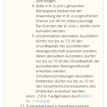
oder
Schuldverschreibungen,
übersteigen.
Litera
mehrere
die
d)
die in lit. b und c genannten
d
EWR-
von
Wertpapiere bleiben bei der
Mitgliedstaaten
einem
Anwendung der in lit. a vorgesehenen
angehören,
Kreditinstitut,
Grenze von 40 vH unberücksichtigt.
begeben
das
Die Grenzen der lit. a bis c dürfen nicht
oder
seinen
die
kumuliert werden;
Litera
garantiert
Sitz
in
e)
Stammaktien desselben Ausstellers
e
werden,
in
Litera
dürfen nur bis zu 7,5 vH des
dürfen
einem
b
Grundkapitals der ausstellenden
bis
EWR-
und
Aktiengesellschaft erworben werden;
zu
Vertragsstaat
c
Aktien desselben Ausstellers dürfen
35 vH
hat
genannten
nur bis zu 10 vH des Grundkapitals der
des
und
Wertpapiere
ausstellenden Aktiengesellschaft
der
auf
bleiben
erworben werden;
Veranlagungsgemeinschaft
Grund
bei
Schuldverschreibungen desselben
zugeordneten
gesetzlicher
der
Emittenten dürfen nur bis zu 10 vH
Vermögens
Vorschriften
Anwendung
des Gesamtemissionsvolumens des
erworben
zum
der
Emittenten erworben werden;
werden;
Schutz
in
(Anm.: Z 8 lit. f aufgehoben durch
BGBl. I
Anmerkung,
der
Litera
Nr. 119/2024
)
Ziffer
Ziffer
Inhaber
a,
9.
Veranlagungen in Vermögenswerten