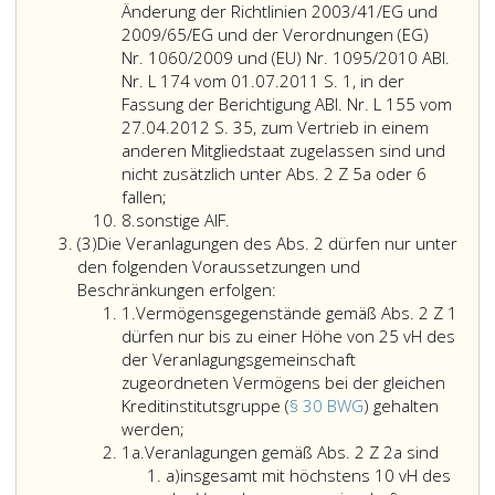
die
eins,
von
Änderung der Richtlinien 2003/41/EG und
die
Absatz
einem
2009/65/EG und der Verordnungen (EG)
materiellen
eins,
EU-
Nr. 1060/2009 und (EU) Nr. 1095/2010 ABl.
Anforderungen
Ziffer
AIFM
Nr. L 174 vom 01.07.2011 S. 1, in der
des
13,
verwaltet
Fassung der Berichtigung ABl. Nr. L 155 vom
Paragraph
BWG
werden,
27.04.2012 S. 35, zum Vertrieb in einem
23,
in
sofern
anderen Mitgliedstaat zugelassen sind und
Absatz
Verbindung
die
nicht zusätzlich unter Abs. 2 Z 5a oder 6
AIF,
eins,
mit
Fondsbestim
fallen;
Ziffer
die
Ziffer
Paragraph
des
8.
sonstige AIF.
Absatz
8
gemäß
eins
6,
Fonds
(3)
Die Veranlagungen des Abs. 2 dürfen nur unter
3
Paragraphen
und
Absatz
abgesehen
den folgenden Voraussetzungen und
29,,
2
Die
2,
von
Beschränkungen erfolgen:
Ziffer
30,
ImmoInvFG
Veranlagungen
InvFG 2011
Liquiditätsbe
1.
Vermögensgegenstände gemäß Abs. 2 Z 1
eins
31,
erfüllen,
des
konzessioniert
nur
dürfen nur bis zu einer Höhe von 25 vH des
38
Absatz
ist;
die
der Veranlagungsgemeinschaft
oder
2,
Veranlagung
zugeordneten Vermögens bei der gleichen
47
dürfen
des
Kreditinstitutsgruppe (
§ 30 BWG
) gehalten
Alternative
Vermögensgegenstände
nur
Fondsvermöge
werden;
Ziffer
Investmentfonds
gemäß
unter
Veranl
1a.
Veranlagungen gemäß Abs. 2 Z 2a sind
eins
Manager-
Litera
Absatz
den
gemäß
a)
insgesamt mit höchstens 10 vH des