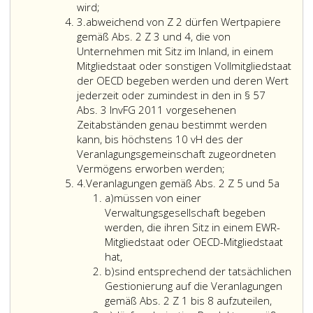
dürfen
Nr. 1060/2009
Ziffer
wird;
Ziffer
im
und
8,
3.
abweichend von Z 2 dürfen Wertpapiere
3
ersten
(EU)
BWG)
gemäß Abs. 2 Z 3 und 4, die von
Jahr
Nr. 1095/2010
amtlich
Unternehmen mit Sitz im Inland, in einem
seit
ABl.
notiert
Mitgliedstaat oder sonstigen Vollmitgliedstaat
Beginn
Nr. L 174
oder
der OECD begeben werden und deren Wert
ihrer
vom
an
jederzeit oder zumindest in den in § 57
Ausgabe
01.07.2011
einem
Abs. 3 InvFG 2011 vorgesehenen
erworben
Sitzung 1,
anderen
Zeitabständen genau bestimmt werden
werden,
in
geregelten
kann, bis höchstens 10 vH des der
wenn
der
Markt
Veranlagungsgemeinschaft zugeordneten
die
Fassung
abweichend
eines
Vermögens erworben werden;
Ziffer
Ausgabebedingungen
der
von
Drittlandes,
Veranl
4.
Veranlagungen gemäß Abs. 2 Z 5 und 5a
4
die
Berichtigung
Litera
Ziffer
der
gemäß
a)
müssen von einer
Verpflichtung
ABl.
a
2,
anerkannt,
Absatz
Verwaltungsgesellschaft begeben
enthalten,
Nr. L 155
dürfen
für
2,
werden, die ihren Sitz in einem EWR-
dass
vom
Wertpapiere
das
Ziffer
Mitgliedstaat oder OECD-Mitgliedstaat
die
27.04.2012
gemäß
Publikum
5
hat,
Zulassung
Sitzung 35,
Litera
Absatz
offen
und
b)
sind entsprechend der tatsächlichen
zur
zum
b
2,
und
5a
Gestionierung auf die Veranlagungen
amtlichen
Vertrieb
Ziffer
dessen
sind
gemäß Abs. 2 Z 1 bis 8 aufzuteilen,