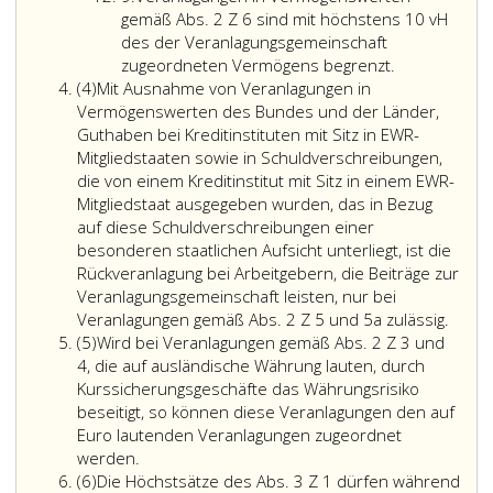
9
8,
dieser
vorgesehenen
gemäß Abs. 2 Z 6 sind mit höchstens 10 vH
Litera
Schuldverschreibungen
Grenze
des der Veranlagungsgemeinschaft
f,
einer
von
Veranlagung
zugeordneten Vermögens begrenzt.
Absatz
aufgehoben
besonderen
40 vH
in
(4)
Mit Ausnahme von Veranlagungen in
4
durch
öffentlichen
unberücksichtigt.
Vermögensw
Vermögenswerten des Bundes und der Länder,
Bundesgesetzblatt
Aufsicht
Die
gemäß
Guthaben bei Kreditinstituten mit Sitz in EWR-
Teil
unterliegt,
Grenzen
Absatz
Mitgliedstaaten sowie in Schuldverschreibungen,
eins,
vor
der
2,
die von einem Kreditinstitut mit Sitz in einem EWR-
Nr. 119
dem
Litera
Ziffer
Mitgliedstaat ausgegeben wurden, das in Bezug
aus
8. Juli
a
6,
auf diese Schuldverschreibungen einer
2024,)
2022
bis
sind
besonderen staatlichen Aufsicht unterliegt, ist die
ausgegeben
c
mit
Rückveranlagung bei Arbeitgebern, die Beiträge zur
wurden,
dürfen
höchstens
Veranlagungsgemeinschaft leisten, nur bei
wobei
nicht
10 vH
Mit
Veranlagungen gemäß Abs. 2 Z 5 und 5a zulässig.
Absatz
die
kumuliert
des
Ausn
(5)
Wird bei Veranlagungen gemäß Abs. 2 Z 3 und
5
Erlöse
werden;
der
von
4, die auf ausländische Währung lauten, durch
aus
Veranlagung
Veran
Kurssicherungsgeschäfte das Währungsrisiko
der
zugeordnete
in
beseitigt, so können diese Veranlagungen den auf
Emission
Vermögens
Verm
Euro lautenden Veranlagungen zugeordnet
Wird
dieser
begrenzt.
des
werden.
Absatz
bei
Schuldverschreibungen
Bund
(6)
Die Höchstsätze des Abs. 3 Z 1 dürfen während