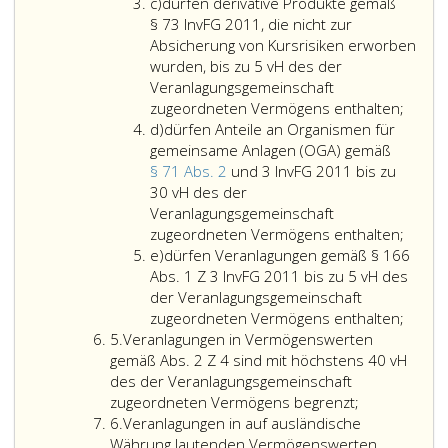
Notierung
in
Litera
3
Funktionsweise
entspre
c)
dürfen derivative Produkte gemäß
oder
einem
c
und
ordnungsgemäß
der
§ 73 InvFG 2011, die nicht zur
zum
anderen
4,
ist,
tatsächl
Absicherung von Kursrisiken erworben
Handel
Mitgliedstaat
die
gehandelt
Gestioni
wurden, bis zu 5 vH des der
an
zugelassen
von
werden,
auf
Veranlagungsgemeinschaft
einem
sind
Unternehmen
sofern
die
dürfe
zugeordneten Vermögens enthalten;
der
und
Litera
mit
die
Veranla
deriva
d)
dürfen Anteile an Organismen für
unter
nicht
d
Sitz
Wahl
gemäß
Produ
gemeinsame Anlagen (OGA) gemäß
Litera
zusätzlich
im
dieser
Absatz
gemä
§ 71 Abs. 2
und 3 InvFG 2011 bis zu
a,
unter
Inland,
Börse
2,
Parag
30 vH des der
angeführten
Absatz
in
oder
Ziffer
73,
Veranlagungsgemeinschaft
Märkte
2,
einem
dieses
eins
InvFG 
dürfe
zugeordneten Vermögens enthalten;
beantragt
Ziffer
Litera
Mitgliedstaat
Marktes
bis
die
Anteil
e)
dürfen Veranlagungen gemäß § 166
wird;
5
e
oder
in
8
nicht
an
Abs. 1 Z 3 InvFG 2011 bis zu 5 vH des
a,
sonstigen
den
aufzuteil
zur
Organ
der Veranlagungsgemeinschaft
oder
Vollmitgliedstaat
Veranlagungsbe
Absic
für
dürfe
zugeordneten Vermögens enthalten;
Ziffer
6
der
ausdrücklich
von
gemei
Veran
5.
Veranlagungen in Vermögenswerten
5
fallen;
OECD
vorgesehen
Kursri
Anlag
gemä
gemäß Abs. 2 Z 4 sind mit höchstens 40 vH
begeben
ist
erwor
(OGA)
Parag
des der Veranlagungsgemeinschaft
werden
und
Veranlagung
wurde
gemä
166,
zugeordneten Vermögens begrenzt;
Ziffer
und
es
in
bis
Parag
Absat
6.
Veranlagungen in auf ausländische
6
deren
sich
Vermögensw
zu
71,
eins,
Währung lautenden Vermögenswerten