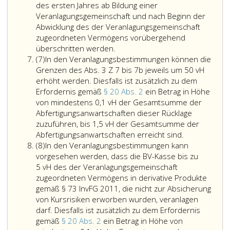
6
Veranlagungen
in
und
des ersten Jahres ab Bildung einer
gemäß
Vermögenswerten
der
Veranlagungsgemeinschaft und nach Beginn der
Absatz
anzulegen
Lände
Abwicklung des der Veranlagungsgemeinschaft
2,
sind,
Guth
zugeordneten Vermögens vorübergehend
Ziffer
Die
die
bei
überschritten werden.
Absatz
3
Höchstsätze
während
Kredit
(7)
In den Veranlagungsbestimmungen können die
7
und
des
der
mit
Grenzen des Abs. 3 Z 7 bis 7b jeweils um 50 vH
4,
Absatz
gesamten
Sitz
erhöht werden. Diesfalls ist zusätzlich zu dem
die
3,
Laufzeit
in
Erfordernis gemäß
§ 20 Abs. 2
ein Betrag in Höhe
auf
Ziffer
der
EWR-
von mindestens 0,1 vH der Gesamtsumme der
ausländische
eins,
Schuldverschreibungen
Mitgl
Abfertigungsanwartschaften dieser Rücklage
Währung
dürfen
die
sowie
zuzuführen, bis 1,5 vH der Gesamtsumme der
lauten,
während
sich
In
in
Abfertigungsanwartschaften erreicht sind.
Absatz
durch
des
daraus
den
Schul
(8)
In den Veranlagungsbestimmungen kann
8
Kurssicherungsgeschäfte
ersten
ergebenden
Veranlagung
die
vorgesehen werden, dass die BV-Kasse bis zu
das
Jahres
Verbindlichkeiten
können
von
5 vH des der Veranlagungsgemeinschaft
Währungsrisiko
ab
ausreichend
die
eine
zugeordneten Vermögens in derivative Produkte
beseitigt,
Bildung
decken
Grenzen
Kredit
gemäß § 73 InvFG 2011, die nicht zur Absicherung
so
einer
und
des
mit
von Kursrisiken erworben wurden, veranlagen
können
Veranlagungsgemeinschaft
vorrangig
Absatz
Sitz
darf. Diesfalls ist zusätzlich zu dem Erfordernis
diese
und
für
3,
in
gemäß
§ 20 Abs. 2
ein Betrag in Höhe von