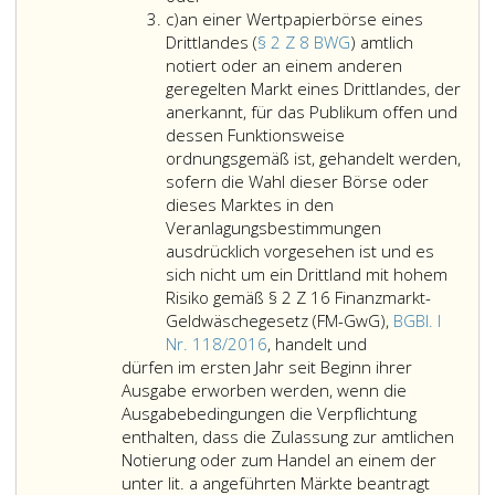
oder
Litera
BWG)
Bundes,
Ziffer
c)
an einer Wertpapierbörse eines
42
c
gehalten
eines
2,
Drittlandes (
§ 2 Z 8 BWG
) amtlich
der
werden;
Bundeslandes,
BörseG 2018
notiert oder an einem anderen
Richtlinie 2011/61/EU
eines
notiert
geregelten Markt eines Drittlandes, der
über
anderen
oder
anerkannt, für das Publikum offen und
die
EWR-
gehandelt
dessen Funktionsweise
Verwalter
Vertragsstaates
werden
ordnungsgemäß ist, gehandelt werden,
alternativer
oder
oder
sofern die Wahl dieser Börse oder
Investmentfonds
einer
dieses Marktes in den
und
sonstigen
Veranlagungsbestimmungen
zur
Regionalregierung
ausdrücklich vorgesehen ist und es
Änderung
eines
sich nicht um ein Drittland mit hohem
der
anderen
Risiko gemäß § 2 Z 16 Finanzmarkt-
Richtlinien
EWR-
Geldwäschegesetz (FM-GwG),
BGBl. I
2003/41/EG
Vertragsstaates,
an
Nr. 118/2016
, handelt und
und
müssen
einer
dürfen im ersten Jahr seit Beginn ihrer
2009/65/EG
Wertpapierbörs
Ausgabe erworben werden, wenn die
und
eines
Ausgabebedingungen die Verpflichtung
der
Drittlandes
enthalten, dass die Zulassung zur amtlichen
Verordnungen
(Paragraph
Notierung oder zum Handel an einem der
(EG)
2,
unter lit. a angeführten Märkte beantragt