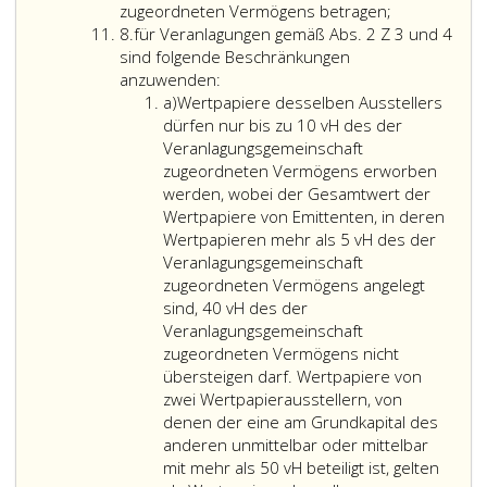
bis
höchstens
Ziffer
des
2016,,
Veranlagung
zugeordneten Vermögens betragen;
Ziffer
5
5 vH
8,
der
handelt
gemäß
8.
für Veranlagungen gemäß Abs. 2 Z 3 und 4
8
sind
des
sind
Veranlagungsgeme
und
Absatz
sind folgende Beschränkungen
für
mit
der
mit
zugeordneten
2,
anzuwenden:
Litera
Veranlagungen
insgesamt
Veranlagungsgemeinschaft
höchstens
Vermögens
Ziffer
a)
Wertpapiere desselben Ausstellers
a
gemäß
höchstens
zugeordneten
1 vH
erworben
7
dürfen nur bis zu 10 vH des der
Absatz
50 vH
Vermögens
des
werden;
und
Veranlagungsgemeinschaft
2,
des
begrenzt;
der
8
zugeordneten Vermögens erworben
Ziffer
der
Veranlagungsgemeinschaft
dürfen
werden, wobei der Gesamtwert der
3
Veranlagungsgemeinschaft
zugeordneten
gemeinsam
Wertpapiere von Emittenten, in deren
und
zugeordneten
Vermögens
nicht
Wertpapieren mehr als 5 vH des der
4
Vermögens
begrenzt;
mehr
Veranlagungsgemeinschaft
sind
begrenzt;
als
zugeordneten Vermögens angelegt
folgende
unbeschadet
5 vH
sind, 40 vH des der
Beschränkungen
dieser
des
Veranlagungsgemeinschaft
anzuwenden:
Grenze
der
zugeordneten Vermögens nicht
sowie
Veranlagung
übersteigen darf. Wertpapiere von
der
zugeordnete
zwei Wertpapierausstellern, von
Grenze
Vermögens
denen der eine am Grundkapital des
gemäß
betragen;
anderen unmittelbar oder mittelbar
Ziffer
mit mehr als 50 vH beteiligt ist, gelten