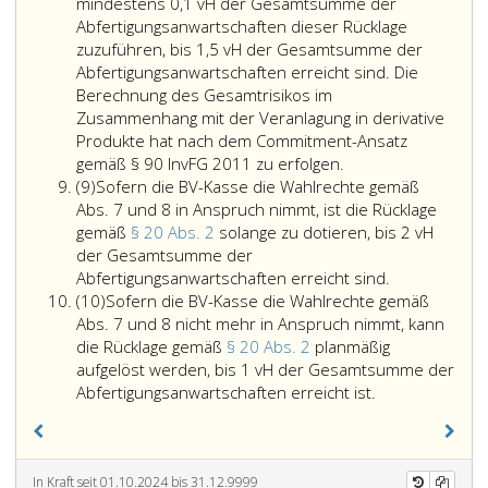
Veranlagungen
nach
die
Ziffer
eine
mindestens 0,1 vH der Gesamtsumme der
den
Beginn
beim
7
EWR-
Abfertigungsanwartschaften dieser Rücklage
auf
der
Ausfall
bis
Mitgli
zuzuführen, bis 1,5 vH der Gesamtsumme der
Euro
Abwicklung
des
7b
ausg
Abfertigungsanwartschaften erreicht sind. Die
lautenden
des
Emittenten
jeweils
wurde
Berechnung des Gesamtrisikos im
Veranlagungen
der
fällig
um
das
Zusammenhang mit der Veranlagung in derivative
zugeordnet
Veranlagungsgemeinschaft
werdende
50 vH
in
Produkte hat nach dem Commitment-Ansatz
werden.
zugeordneten
Rückzahlung
In
erhöht
Bezug
gemäß § 90 InvFG 2011 zu erfolgen.
Absatz
Vermögens
des
den
werden.
auf
(9)
Sofern die BV-Kasse die Wahlrechte gemäß
9
vorübergehend
Kapitals
Veranlagungsbest
Diesfalls
diese
Abs. 7 und 8 in Anspruch nimmt, ist die Rücklage
überschritten
und
kann
ist
Schul
gemäß
§ 20 Abs. 2
solange zu dotieren, bis 2 vH
werden.
der
vorgesehen
zusätzlich
einer
der Gesamtsumme der
Zinsen
werden,
zu
Sofern
beso
Abfertigungsanwartschaften erreicht sind.
Absatz
bestimmt
dass
dem
die
staatl
(10)
Sofern die BV-Kasse die Wahlrechte gemäß
10
sind,
die
Erfordernis
BV-
Aufsi
Abs. 7 und 8 nicht mehr in Anspruch nimmt, kann
und
BV-
gemäß
Kasse
unterl
die Rücklage gemäß
§ 20 Abs. 2
planmäßig
Schuldverschreibungen
Kasse
Paragraph
die
ist
aufgelöst werden, bis 1 vH der Gesamtsumme der
gemäß
bis
Sofern
20,
Wahlrechte
die
Abfertigungsanwartschaften erreicht ist.
Artikel
zu
die
Absatz
gemäß
Rückv
3,
5 vH
BV-
2,
Absatz
bei
Nummer 1
des
Kasse
ein
7
Arbei
der
der
die
Betrag
und
die
In Kraft seit 01.10.2024 bis 31.12.9999