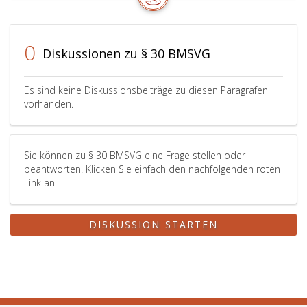
Produkte
hat
nach
0
Diskussionen zu § 30 BMSVG
dem
Commitment-
Ansatz
Es sind keine Diskussionsbeiträge zu diesen Paragrafen
gemäß
vorhanden.
Paragraph
90,
InvFG 2011
zu
Sie können zu § 30 BMSVG eine Frage stellen oder
beantworten. Klicken Sie einfach den nachfolgenden roten
erfolgen.
Link an!
DISKUSSION STARTEN