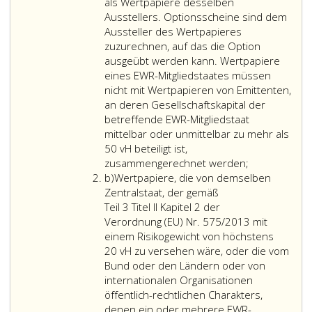
4,
als Wertpapiere desselben
sind
Ausstellers. Optionsscheine sind dem
Veranlagungen
Aussteller des Wertpapieres
in
zuzurechnen, auf das die Option
auf
ausgeübt werden kann. Wertpapiere
ausländische
eines EWR-Mitgliedstaates müssen
Währung
nicht mit Wertpapieren von Emittenten,
lautenden
an deren Gesellschaftskapital der
Vermögenswerten
betreffende EWR-Mitgliedstaat
gemäß
mittelbar oder unmittelbar zu mehr als
Absatz
50 vH beteiligt ist,
2,
zusammengerechnet werden;
Litera
Ziffer
b)
Wertpapiere, die von demselben
b
4,
Zentralstaat, der gemäß
mit
Teil 3 Titel II Kapitel 2 der
höchstens
Verordnung (EU) Nr. 575/2013 mit
25 vH
einem Risikogewicht von höchstens
des
20 vH zu versehen wäre, oder die vom
der
Bund oder den Ländern oder von
Veranlagungsgemeinschaft
internationalen Organisationen
zugeordneten
öffentlich-rechtlichen Charakters,
Vermögens
denen ein oder mehrere EWR-