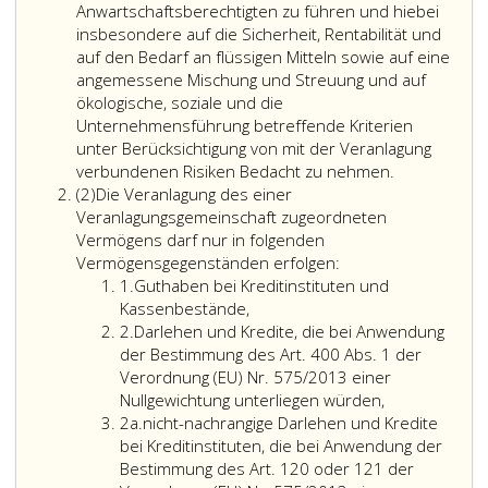
Anwartschaftsberechtigten zu führen und hiebei
insbesondere auf die Sicherheit, Rentabilität und
auf den Bedarf an flüssigen Mitteln sowie auf eine
angemessene Mischung und Streuung und auf
ökologische, soziale und die
Unternehmensführung betreffende Kriterien
unter Berücksichtigung von mit der Veranlagung
verbundenen Risiken Bedacht zu nehmen.
Absatz
(2)
Die Veranlagung des einer
2
Veranlagungsgemeinschaft zugeordneten
Vermögens darf nur in folgenden
Vermögensgegenständen erfolgen:
Ziffer
1.
Guthaben bei Kreditinstituten und
eins
Kassenbestände,
Ziffer
2.
Darlehen und Kredite, die bei Anwendung
2
der Bestimmung des Art. 400 Abs. 1 der
Verordnung (EU) Nr. 575/2013 einer
Darlehen
Nullgewichtung unterliegen würden,
Ziffer
und
2a.
nicht-nachrangige Darlehen und Kredite
2
Kredite,
bei Kreditinstituten, die bei Anwendung der
a
die
Bestimmung des Art. 120 oder 121 der