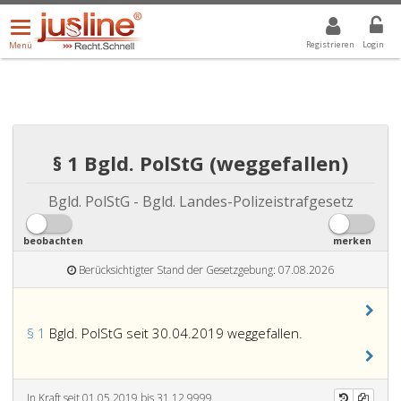
Menü
DROPDOWN: GEWÄHLTER WERT IST ALLE
ALLE
öffnen/schließen
Registrieren
Login
Menü
§ 1 Bgld. PolStG (weggefallen)
Bgld. PolStG - Bgld. Landes-Polizeistrafgesetz
beobachten
merken
Berücksichtigter Stand der Gesetzgebung: 07.08.2026
§ 1
Bgld. PolStG seit 30.04.2019 weggefallen.
In Kraft seit 01.05.2019 bis 31.12.9999