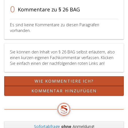
Zeugnisse
0
Kommentare zu § 26 BAG
über
die
erfolgreiche
Es sind keine Kommentare zu diesen Paragrafen
Ablegung
vorhanden.
der
für
den
Sie können den Inhalt von § 26 BAG selbst erläutern, also
Lehrberuf
einen kurzen eigenen Fachkommentar verfassen. Klicken
festgelegten
Sie einfach einen der nachfolgenden roten Links an!
Teilprüfungen
und
über
WIE KOMMENTIERE ICH?
den
erfolgreichen
KOMMENTAR HINZUFÜGEN
Besuch
der
Berufsschule
vorgelegt
hat,
ein
Sofortabfrage
ohne
Anmeldung!