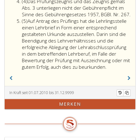
Absatz
Falle
(4)
Das Prüfungszeugnis und das Zeugnis gemäß
4
des
Abs. 3 unterliegen nicht der Gebührenpflicht im
Paragraph
Das
Sinne des Gebührengesetzes 1957, BGBl. Nr. 267.
Absatz
8,
Prüf
(5)
Auf Antrag des Prüflings hat die Lehrlingsstelle
5
Absatz
und
einen Lehrbrief in Form einer entsprechend
16,
das
gestalteten Urkunde auszustellen. Darin sind die
hat
Zeug
Beendigung des Lehrverhältnisses und die
die
gem
erfolgreiche Ablegung der Lehrabschlussprüfung
Lehrlingsstelle
Absa
in dem betreffenden Lehrberuf, im Falle der
dem
3,
Bewertung der Prüfung mit Auszeichnung oder mit
Prüfling,
unte
gutem Erfolg, auch dies zu beurkunden.
der
nich
ihr
der
nach
Gebü
Zurücklegung
im
In Kraft seit 01.07.2010 bis 31.12.9999
der
Sin
MERKEN
für
des
den
Geb
Lehrberuf
Bund
festgesetzten
Nr. 
Lehrzeit
die