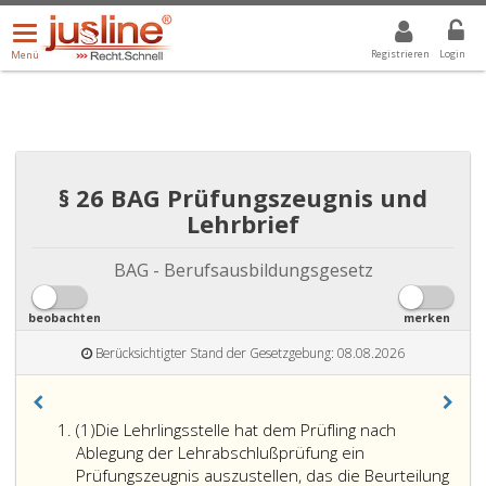
Menü
DROPDOWN: GEWÄHLTER WERT IST ALLE
ALLE
öffnen/schließen
Registrieren
Login
Menü
§ 26 BAG Prüfungszeugnis und
Lehrbrief
BAG - Berufsausbildungsgesetz
beobachten
merken
Berücksichtigter Stand der Gesetzgebung: 08.08.2026
Absatz
(1)
Die Lehrlingsstelle hat dem Prüfling nach
eins
Ablegung der Lehrabschlußprüfung ein
Prüfungszeugnis auszustellen, das die Beurteilung