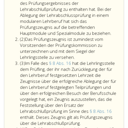
des Prüfungsergebnisses der
Lehrabschlußprüfung zu enthalten hat. Bei der
Ablegung der Lehrabschlussprüfung in einem
modularen Lehrberuf hat sich das
Prüfungszeugnis auf die betreffenden
Hauptmodule und Spezialmodule zu beziehen.
Absatz
(2)
Das Prüfungszeugnis ist zumindest vom
2
Vorsitzenden der Prüfungskommission zu
unterzeichnen und mit dem Siegel der
Lehrlingsstelle zu versehen.
Absatz
(3)
Im Falle des
§ 8 Abs. 16
hat die Lehrlingsstelle
3
dem Prüfling, der ihr nach Zurücklegung der für
den Lehrberuf festgesetzten Lehrzeit die
Zeugnisse über die erfolgreiche Ablegung der für
den Lehrberuf festgelegten Teilprüfungen und
über den erfolgreichen Besuch der Berufsschule
vorgelegt hat, ein Zeugnis auszustellen, das die
Feststellung über den Ersatz der
Lehrabschlußprüfung im Sinne des
§ 8 Abs. 16
enthält. Dieses Zeugnis gilt als Prüfungszeugnis
Im
über die Lehrabschlußprüfung.