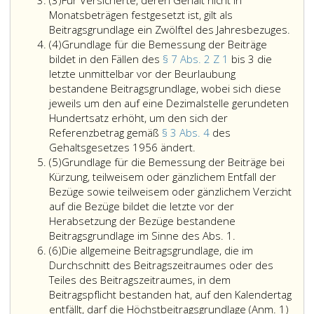
(3)
Für Versicherte, deren Gehalt nicht in
3
Beauftragten
soweit
Bestandteile
wissenschaftliche
a,
ASVG
und
Versi
Monatsbeträgen festgesetzt ist, gilt als
herangezogen
es
der
und
Absatz
auf
b,
im
Beitragsgrundlage ein Zwölftel des Jahresbezuges.
Absatz
wurde;
sich
Pensionsleistung
künstlerischen
5,
die
35,
Sinne
(4)
Grundlage für die Bemessung der Beiträge
4
um
gemäß
Tätigkeiten
des
Pension
37, 38
des
bildet in den Fällen des
§ 7 Abs. 2 Z 1
bis 3 die
Dienstnehmer
Ziffer
an
Lehrbeauftragten
nach
und 39
Parag
letzte unmittelbar vor der Beurlaubung
handelt,
2,
Universitäten
dem
sowie
15,
bestandene Beitragsgrundlage, wobei sich diese
die
außer
und
ASVG
Paragraph
Bunde
jeweils um den auf eine Dezimalstelle gerundeten
Bestimmungen
Betracht
Universitäten
anzuwenden,
eins,
Bunde
Hundertsatz erhöht, um den sich der
des
bleiben;
der
die
Absatz
Teil
Referenzbetrag gemäß
§ 3 Abs. 4
des
Absatz
Grundlage
Künste
einen
6,
eins,
Gehaltsgesetzes 1956 ändert.
Absatz
eins,
für
einschließlich
Bestandteil
genannten
Nr. 64
(5)
Grundlage für die Bemessung der Beiträge bei
5
Ziffer
die
einer
des
Versicherten
aus
Kürzung, teilweisem oder gänzlichem Entfall der
eins,
Bemessung
gesonderten
von
das
1997,,
Bezüge sowie teilweisem oder gänzlichem Verzicht
entsprechend.
der
Abgeltung
einer
Entgelt
oder
auf die Bezüge bildet die letzte vor der
Soweit
Beiträge
für
im
im
gleich
Herabsetzung der Bezüge bestandene
es
bildet
die
Grundlage
Paragraph
Sinne
landes
Beitragsgrundlage im Sinne des Abs. 1.
Absatz
sich
in
Mitwirkung
für
4,
des
Regel
(6)
Die allgemeine Beitragsgrundlage, die im
6
um
den
an
die
zweiter
Paragraph
an
Durchschnitt des Beitragszeitraumes oder des
Empfänger
Fällen
der
Bemessung
Satz
49,
eine
Teiles des Beitragszeitraumes, in dem
von
des
Durchführung
der
genannten
ASVG;
Pensi
Beitragspflicht bestanden hat, auf den Kalendertag
Pensionsleistungen
Paragraph
der
Beiträge
Einrichtung
leistet
entfällt, darf die Höchstbeitragsgrundlage
(Anm. 1)