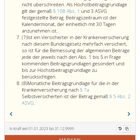
handelt,
7,
Aufgaben
bei
gewährten
sowei
nicht überschreiten. Als Höchstbeitragsgrundlage
ist
Absatz
der
Kürzung,
Ruhe(Versorgu
sie
gilt der gemäß
§ 108 Abs. 1
und 3 ASVG
für
2,
Universität
teilweisem
bildet.
nach
festgestellte Betrag. Beitragszeitraum ist der
die
Ziffer
(Universität
oder
Parag
Kalendermonat, der einheitlich mit 30 Tagen
Die
Bemessung
eins
der
gänzlichem
26,
anzunehmen ist.
Absatz
allgemeine
der
bis
Künste)
Entfall
Ziffer
(7)
Ist ein Versicherter in der Krankenversicherung
7
Beitragsgrundlage,
Beiträge
3
im
der
7,
nach diesem Bundesgesetz mehrfach versichert,
die
die
Rahmen
Bezüge
Einko
so ist für die Bemessung der allgemeinen Beiträge
im
letzte
der
sowie
nicht
jede der jeweils nach den Abs. 1 bis 5 in Frage
Durchschnitt
unmittelbar
Teilrechtsfähigkeit
teilweisem
der
kommenden Beitragsgrundlagen gesondert und
des
vor
oder
Einko
bis zur Höchstbeitragsgrundlage zu
Ist
Beitragszeitraumes
der
gänzlichem
unterl
berücksichtigen.
Absatz
ein
oder
Beurlaubung
Verzicht
(8)
Monatliche Beitragsgrundlage für die in der
8
Versicherter
des
bestandene
auf
Krankenversicherung nach
§ 7a
in
Teiles
Beitragsgrundlage,
die
Selbstversicherten ist der Betrag gemäß
§ 5 Abs. 2
Monatliche
der
des
wobei
Bezüge
ASVG
.
Beitragsgrundlage
Krankenversicherung
Beitragszeitraumes,
sich
bildet
für
nach
in
diese
die
die
diesem
dem
jeweils
letzte
in
Bundesgesetz
Beitragspflicht
um
vor
In Kraft seit 01.01.2023 bis 31.12.9999
der
mehrfach
bestanden
den
der
MERKEN