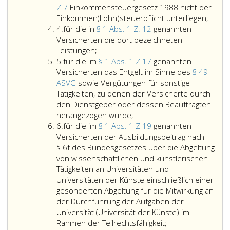
34
der
Z 7
Einkommensteuergesetz 1988 nicht der
Litera
Versich
für
Einkommen(Lohn)steuerpflicht unterliegen;
Ziffer
c
durch
die
4.
für die in
§ 1 Abs. 1 Z. 12
genannten
4
und
den
in
Versicherten die dort bezeichneten
für
36
Dienstg
Parag
Leistungen;
Ziffer
die
genannten
oder
eins,
5.
für die im
§ 1 Abs. 1 Z 17
genannten
5
in
Versicherten
dessen
Absat
Versicherten das Entgelt im Sinne des
§ 49
Paragraph
die
Beauftr
eins,
ASVG
sowie Vergütungen für sonstige
eins,
dort
herang
Ziffer
Tätigkeiten, zu denen der Versicherte durch
Absatz
bezeichneten
wurde,
8
den Dienstgeber oder dessen Beauftragten
eins,
für
Pensionsleist
bis
herangezogen wurde;
Ziffer
Ziffer
die
ausgenomme
11
6.
für die im
§ 1 Abs. 1 Z 19
genannten
6
12,
im
die
und
Versicherten der Ausbildungsbeitrag nach
genannten
Paragraph
Nebengebühr
16
§ 6f des Bundesgesetzes über die Abgeltung
Versicherten
eins,
im
genan
von wissenschaftlichen und künstlerischen
die
Absatz
Sinne
Versi
Tätigkeiten an Universitäten und
dort
eins,
des
der
Universitäten der Künste einschließlich einer
bezeichneten
Ziffer
Pensionsgese
auf
gesonderten Abgeltung für die Mitwirkung an
Leistungen;
17,
den
der Durchführung der Aufgaben der
genannten
Kalen
Universität (Universität der Künste) im
Versicherten
für
entfal
Rahmen der Teilrechtsfähigkeit;