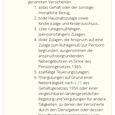
eins
für
genannten Versicherten
Litera
die
a)
das Gehalt oder der sonstige
a
in
monatliche Bezug,
Litera
Paragraph
b)
die Haushaltszulage sowie
b
eins,
Kinderzulage und Kinderzuschuss,
Litera
Absatz
c)
die ruhegenußfähigen
c
eins,
(pensionsfähigen) Zulagen,
Litera
Ziffer
d)
die Zulagen, die Anspruch auf eine
d
eins
Zulage zum Ruhegenuß (zur Pension)
bis
begründen, ausgenommen die
5
anspruchsbegründenden
und
Nebengebühren im Sinne des
14
Pensionsgesetzes 1965,
Litera
Litera
e)
allfällige Teuerungszulagen,
Litera
e
a,
f)
Vergütungen auf Grund einer
f
genannten
Nebentätigkeit nach
§ 25
des
Versicherten
Gehaltsgesetzes 1956 oder einer
vergleichbaren landesgesetzlichen
Regelung und Vergütungen für andere
Tätigkeiten, zu denen der Versicherte
durch den Dienstgeber oder dessen
Vergütu