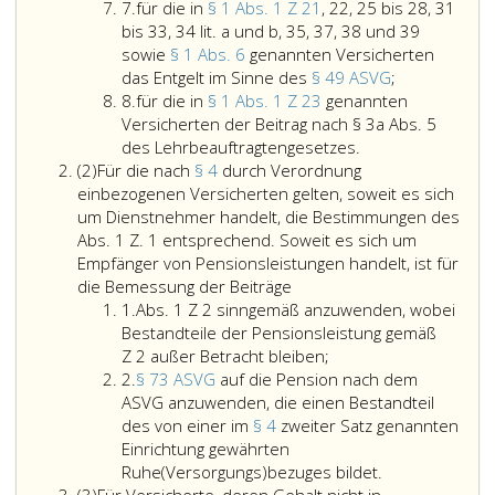
Ziffer
das
die
Teil
7.
für die in
§ 1 Abs. 1 Z 21
, 22, 25 bis 28, 31
7
Entgelt
im
der
bis 33, 34 lit. a und b, 35, 37, 38 und 39
im
Paragraph
Entsc
sowie
§ 1 Abs. 6
genannten Versicherten
Sinne
eins,
für
die
das Entgelt im Sinne des
§ 49 ASVG
;
Ziffer
des
Absatz
die
auf
8.
für die in
§ 1 Abs. 1 Z 23
genannten
8
Paragraph
eins,
in
Grun
Versicherten der Beitrag nach § 3a Abs. 5
49,
Ziffer
für
Paragraph
der
des Lehrbeauftragtengesetzes.
Absatz
ASVG
19,
die
eins,
in
(2)
Für die nach
§ 4
durch Verordnung
2
sowie
genannten
in
Absatz
Betra
einbezogenen Versicherten gelten, soweit es sich
Vergütungen
Versicherten
Paragraph
eins,
komm
um Dienstnehmer handelt, die Bestimmungen des
für
der
eins,
Ziffer
gesetz
Abs. 1 Z. 1 entsprechend. Soweit es sich um
sonstige
Ausbildungsbeitra
Absatz
21,,
Vorsch
Empfänger von Pensionsleistungen handelt, ist für
Tätigkeiten,
Für
nach
eins,
22,
gebüh
die Bemessung der Beiträge
Ziffer
zu
die
Paragraph
Ziffer
25
außer
1.
Abs. 1 Z 2 sinngemäß anzuwenden, wobei
eins
denen
nach
6
23,
bis
Betra
Bestandteile der Pensionsleistung gemäß
der
Paragraph
Absatz
f,
genannten
28,
bleib
Z 2 außer Betracht bleiben;
Ziffer
Versicherte
4,
eins,
des
Versicherten
31
Beiträ
2.
§ 73 ASVG
auf die Pension nach dem
2
durch
durch
Ziffer
Bundesgesetzes
der
bis
die
ASVG anzuwenden, die einen Bestandteil
den
Verordnung
2,
über
Beitrag
33,
der
des von einer im
§ 4
zweiter Satz genannten
Dienstgeber
einbezogenen
sinngemäß
die
nach
34
Diens
Einrichtung gewährten
oder
Versicherten
anzuwenden,
Abgeltung
Paragraph
Paragraph
Litera
für
Ruhe(Versorgungs)bezuges bildet.
Absatz
dessen
gelten,
wobei
von
3
73,
a
die