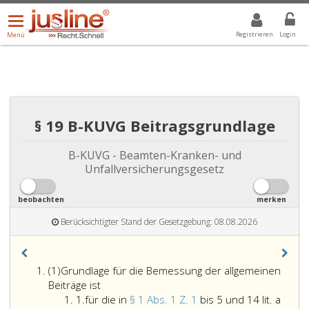
Menü
DROPDOWN: GEWÄHLTER WERT IST ALLE
ALLE
öffnen/schließen
Registrieren
Login
Menü
§ 19 B-KUVG Beitragsgrundlage
B-KUVG - Beamten-Kranken- und
Unfallversicherungsgesetz
beobachten
merken
Berücksichtigter Stand der Gesetzgebung: 08.08.2026
Absatz
(1)
Grundlage für die Bemessung der allgemeinen
eins
Beiträge ist
Ziffer
1.
für die in
§ 1 Abs. 1 Z. 1
bis 5 und 14 lit. a