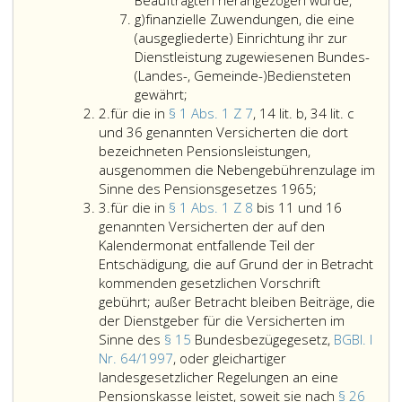
Beauftragten herangezogen wurde,
Litera
auf
g)
finanzielle Zuwendungen, die eine
g
Grund
(ausgegliederte) Einrichtung ihr zur
einer
Dienstleistung zugewiesenen Bundes-
Nebentät
(Landes-, Gemeinde-)Bediensteten
nach
gewährt;
Ziffer
Paragra
2.
für die in
§ 1 Abs. 1 Z 7
, 14 lit. b, 34 lit. c
2
25,
und 36 genannten Versicherten die dort
des
bezeichneten Pensionsleistungen,
Gehalts
ausgenommen die Nebengebührenzulage im
für
oder
Sinne des Pensionsgesetzes 1965;
Ziffer
die
einer
3.
für die in
§ 1 Abs. 1 Z 8
bis 11 und 16
3
in
verglei
genannten Versicherten der auf den
Paragraph
landesg
Kalendermonat entfallende Teil der
eins,
Regelun
Entschädigung, die auf Grund der in Betracht
Absatz
und
kommenden gesetzlichen Vorschrift
eins,
Vergütu
gebührt; außer Betracht bleiben Beiträge, die
Ziffer
für
der Dienstgeber für die Versicherten im
7,,
andere
Sinne des
§ 15
Bundesbezügegesetz,
BGBl. I
14
Tätigkeit
Nr. 64/1997
, oder gleichartiger
Litera
zu
landesgesetzlicher Regelungen an eine
b,,
denen
Pensionskasse leistet, soweit sie nach
§ 26