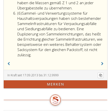
haben die Massen gemäß Z 1 und 2 an jeder
an
Übergabestelle zu übernehmen.
Absatz
die
(6)
Sammel- und Verwertungssysteme für
6
Sammel-
Haushaltsverpackungen haben sich bestehender
und
Sammelinfrastrukturen für Verpackungsabfälle
Verwertungssysteme
und Siedlungsabfälle zu bedienen. Eine
zu
Duplizierung von Sammeleinrichtungen, das heißt
übergeben;
die Errichtung gleicher Sammelinfrastrukturen, wie
der
beispielsweise ein weiteres Behältersystem oder
Marktanteil
Sacksystem für den gleichen Packstoff, ist nicht
eines
zulässig.
mitbenutzenden
Sammel-
und
Verwertungssystems
In Kraft seit 17.09.2013 bis 31.12.9999
ist
MERKEN
dem
mitbenutztem
Sammel-
und
Verwertungssystem