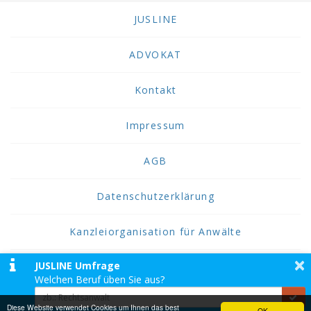
JUSLINE
ADVOKAT
Kontakt
Impressum
AGB
Datenschutzerklärung
Kanzleiorganisation für Anwälte
×
JUSLINE Umfrage
2026 JUSLINE
Welchen Beruf üben Sie aus?
JUSLINE® ist eine Marke der ADVOKAT
Unternehmensberatung Greiter & Greiter GmbH.
Diese Website verwendet Cookies um Ihnen das best
OK