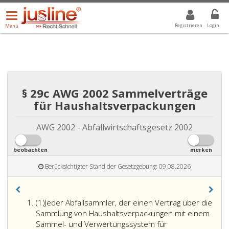
Menü
DROPDOWN: GEWÄHLTER WERT IST ALLE
ALLE
öffnen/schließen
Registrieren
Login
Menü
§ 29c AWG 2002 Sammelverträge
für Haushaltsverpackungen
AWG 2002 - Abfallwirtschaftsgesetz 2002
beobachten
merken
Berücksichtigter Stand der Gesetzgebung: 09.08.2026
Absatz
(1)
Jeder Abfallsammler, der einen Vertrag über die
eins
Sammlung von Haushaltsverpackungen mit einem
Sammel- und Verwertungssystem für