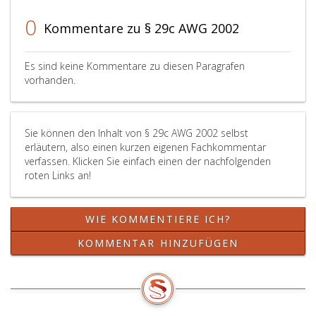
gemäß
Paragraph
0
Kommentare zu § 29c AWG 2002
30,
zuzurechnen.
Die
Es sind keine Kommentare zu diesen Paragrafen
Übergabe
vorhanden.
hat
spätestens
vor
Sie können den Inhalt von § 29c AWG 2002 selbst
dem
erläutern, also einen kurzen eigenen Fachkommentar
Einbringen
verfassen. Klicken Sie einfach einen der nachfolgenden
in
roten Links an!
eine
Verwertungsanlage
zu
WIE KOMMENTIERE ICH?
erfolgen.
Die
KOMMENTAR HINZUFÜGEN
Sammel-
und
Verwertungssysteme
für
Haushaltsverpackung