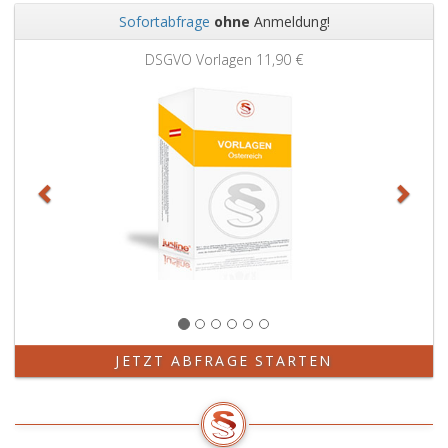
haben
Sofortabfrage
ohne
Anmeldung!
die
Zurück
Weit
Massen
DSGVO Vorlagen
11,90 €
gemäß
Ziffer
eins
und
2
an
jeder
Übergabestelle
zu
übernehmen.
JETZT ABFRAGE STARTEN