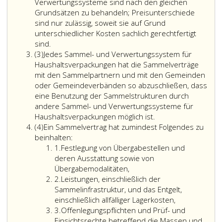
Verwertungssysteme sind nach den gleichen
Grundsätzen zu behandeln; Preisunterschiede
sind nur zulässig, soweit sie auf Grund
unterschiedlicher Kosten sachlich gerechtfertigt
sind.
Absatz
(3)
Jedes Sammel- und Verwertungssystem für
3
Haushaltsverpackungen hat die Sammelverträge
mit den Sammelpartnern und mit den Gemeinden
oder Gemeindeverbänden so abzuschließen, dass
eine Benutzung der Sammelstrukturen durch
andere Sammel- und Verwertungssysteme für
Haushaltsverpackungen möglich ist.
Absatz
(4)
Ein Sammelvertrag hat zumindest Folgendes zu
4
beinhalten:
Ziffer
1.
Festlegung von Übergabestellen und
eins
deren Ausstattung sowie von
Übergabemodalitäten,
Ziffer
2.
Leistungen, einschließlich der
2
Sammelinfrastruktur, und das Entgelt,
einschließlich allfälliger Lagerkosten,
Ziffer
3.
Offenlegungspflichten und Prüf- und
3
Einsichtsrechte betreffend die Massen und