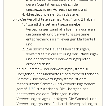
deren Qualität, einschließlich der
diesbezüglichen Aufzeichnungen, und
Ziffer
4.
Festlegung einer Schiedsstelle.
Absatz
4
Die
(5)
Die Verpflichteten gemäß Abs. 1 und 2 haben
5
Ziffer
Verpfli
1.
sämtliche getrennt gesammelte
eins
gemäß
Verpackungen samt allfälliger Fehlwürfe an
Absatz
die Sammel- und Verwertungssysteme
eins
entsprechend ihrem jeweiligen Marktanteil
und
und
Ziffer
2
2.
aussortierte Haushaltsverpackungen,
2
haben
soweit dies für die Erfüllung der Erfassungs-
und der stofflichen Verwertungsquoten
erforderlich ist,
an die Sammel- und Verwertungssysteme zu
übergeben; der Marktanteil eines mitbenutzenden
Sammel- und Verwertungssystems ist dem
mitbenutztem Sammel- und Verwertungssystem
gemäß
§ 30
zuzurechnen. Die Übergabe hat
spätestens vor dem Einbringen in eine
Verwertungsanlage zu erfolgen. Die Sammel- und
Verwertungssysteme für Haushaltsverpackungen