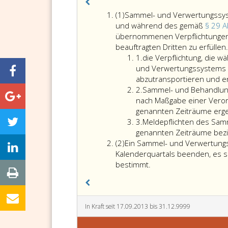
Absatz
(1)
Sammel- und Verwertungssys
eins
und während des gemäß
§ 29 A
übernommenen Verpflichtungen 
beauftragten Dritten zu erfüllen
Ziffer
1.
die Verpflichtung, die 
eins
und Verwertungssystems i
abzutransportieren und e
Ziffer
2.
Sammel- und Behandlungs
2
nach Maßgabe einer Ver
genannten Zeiträume erg
Ziffer
3.
Meldepflichten des Samm
3
genannten Zeiträume bez
Absatz
(2)
Ein Sammel- und Verwertungs
2
Kalenderquartals beenden, es 
Ein
bestimmt.
Sammel-
und
Verwertungssystem
darf
In Kraft seit 17.09.2013 bis 31.12.9999
seinen