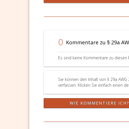
Betrieb
nur
zum
Ende
eines
Kalenderquartals
beenden,
0
Kommentare zu § 29a AW
es
sei
denn,
Es sind keine Kommentare zu diesen 
in
einem
Bescheid
gemäß
Sie können den Inhalt von § 29a AWG 
Paragraph
verfassen. Klicken Sie einfach einen d
31,
Absatz
2,
WIE KOMMENTIERE ICH
Ziffer
4,
wird
anderes