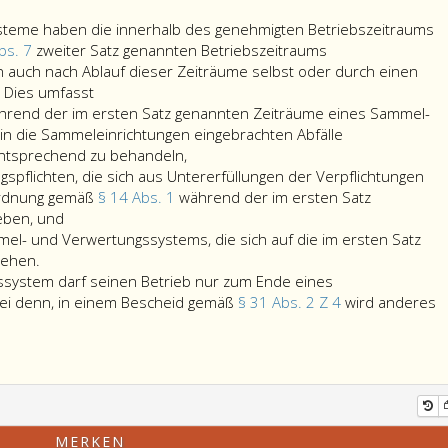
teme haben die innerhalb des genehmigten Betriebszeitraums
bs. 7
zweiter Satz genannten Betriebszeitraums
auch nach Ablauf dieser Zeiträume selbst oder durch einen
Sammel-
. Dies umfasst
und
während der im ersten Satz genannten Zeiträume eines Sammel-
Verwertungssysteme
n die Sammeleinrichtungen eingebrachten Abfälle
haben
ntsprechend zu behandeln,
die
pflichten, die sich aus Untererfüllungen der Verpflichtungen
innerhalb
ordnung gemäß
§ 14 Abs. 1
während der im ersten Satz
Sammel-
des
eben, und
und
genehmigten
el- und Verwertungssystems, die sich auf die im ersten Satz
Behandlungspflichten,
Betriebszeitraums
iehen.
die
und
system darf seinen Betrieb nur zum Ende eines
sich
während
sei denn, in einem Bescheid gemäß
§ 31 Abs. 2 Z 4
wird anderes
aus
des
Untererfüllungen
gemäß
der
Paragraph
Verpflichtungen
29,
nach
Absatz
Maßgabe
7,
MERKEN