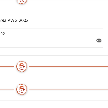
 29a AWG 2002
002
116