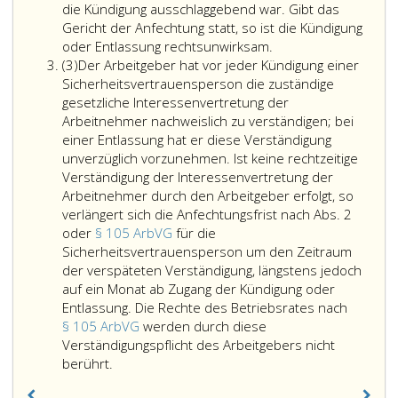
die Kündigung ausschlaggebend war. Gibt das
Gericht der Anfechtung statt, so ist die Kündigung
Wird
oder Entlassung rechtsunwirksam.
Absatz
ein
(3)
Der Arbeitgeber hat vor jeder Kündigung einer
3
in
Sicherheitsvertrauensperson die zuständige
Absatz
gesetzliche Interessenvertretung der
eins,
Arbeitnehmer nachweislich zu verständigen; bei
genannter
einer Entlassung hat er diese Verständigung
Arbeitnehmer,
unverzüglich vorzunehmen. Ist keine rechtzeitige
der
Verständigung der Interessenvertretung der
nicht
Arbeitnehmer durch den Arbeitgeber erfolgt, so
dem
verlängert sich die Anfechtungsfrist nach Abs. 2
Kündigungsschutz
oder
§ 105 ArbVG
für die
nach
Sicherheitsvertrauensperson um den Zeitraum
Paragraph
der verspäteten Verständigung, längstens jedoch
105,
auf ein Monat ab Zugang der Kündigung oder
Absatz
Entlassung. Die Rechte des Betriebsrates nach
3,
§ 105 ArbVG
werden durch diese
Ziffer
Verständigungspflicht des Arbeitgebers nicht
Der
eins,
berührt.
Arbeitgeber
Litera