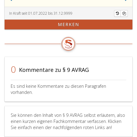
hat
g,
vor
ArbVG
jeder
unterliegt,
In Kraft seit 01.07.2022 bis 31.12.9999
Kündigung
gekündigt
MERKEN
einer
oder
Sicherheitsvertrauensperson
entlassen,
die
so
zuständige
kann
gesetzliche
er
Interessenvertretung
diese
der
Kündigung
0
Kommentare zu § 9 AVRAG
Arbeitnehmer
oder
nachweislich
Entlassung
zu
binnen
Es sind keine Kommentare zu diesen Paragrafen
verständigen;
einer
vorhanden.
bei
Woche
einer
nach
Entlassung
Zugang
Sie können den Inhalt von § 9 AVRAG selbst erläutern, also
hat
der
einen kurzen eigenen Fachkommentar verfassen. Klicken
er
Kündigung
Sie einfach einen der nachfolgenden roten Links an!
diese
oder
Verständigung
Entlassung