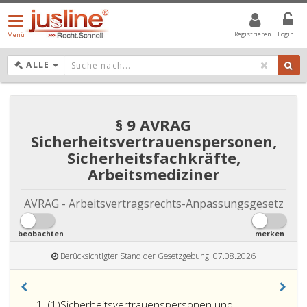
Menü
öffnen/schließen
Registrieren
Login
Menü
DROPDOWN: GEWÄHLTER WERT IST ALLE
ALLE
§ 9 AVRAG
Sicherheitsvertrauenspersonen,
Sicherheitsfachkräfte,
Arbeitsmediziner
AVRAG - Arbeitsvertragsrechts-Anpassungsgesetz
beobachten
merken
Berücksichtigter Stand der Gesetzgebung: 07.08.2026
Absatz
(1)
Sicherheitsvertrauenspersonen und