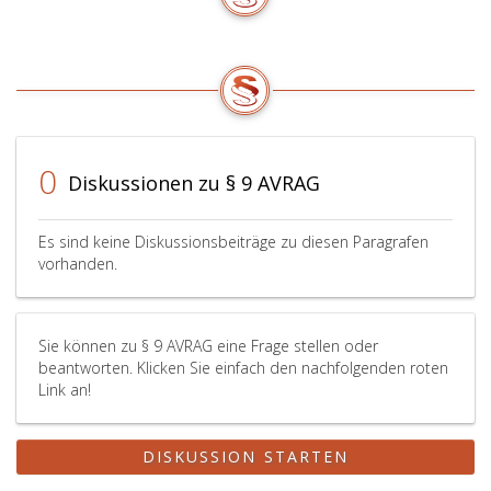
der
Arbeitgeber
Kündigung
glaubhaft
oder
gemachtes
Entlassung.
Motiv
Die
für
Rechte
die
des
Kündigung
Betriebsrates
ausschlaggebend
0
Diskussionen zu § 9 AVRAG
nach
war.
Paragraph
Gibt
105,
das
Es sind keine Diskussionsbeiträge zu diesen Paragrafen
ArbVG
Gericht
vorhanden.
werden
der
durch
Anfechtung
diese
statt,
Sie können zu § 9 AVRAG eine Frage stellen oder
Verständigungspflicht
so
beantworten. Klicken Sie einfach den nachfolgenden roten
des
ist
Link an!
Arbeitgebers
die
nicht
Kündigung
berührt.
oder
DISKUSSION STARTEN
Entlassung
rechtsunwirksam.