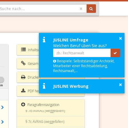
§ 3 AVRAG Übergang von
Unternehmen, Betrieben oder
OPDOWN: GEWÄHLTER WERT IST ALLE
Betriebsteilen auf einen anderen
Inhaber
§ 3a AVRAG Informationspflicht
×
§ 4 AVRAG Betriebsübergang und
JUSLINE Umfrage
Kollektivvertragsangehörigkeit
Welchen Beruf üben Sie aus?
Inhaltsverzeichnis AVRAG
§ 5 AVRAG Betriebsübergang und
betriebliche Pensionszusage
Beispiele: Selbstständiger Architekt,
Gesamte Rechtsvorschrift
Mitarbeiter einer Rechtsabteilung,
§ 6 AVRAG Haftung bei
Rechtsanwalt,...
Betriebsübergang
Drucken
×
§ 7 AVRAG Benachteiligungsverbot
en
JUSLINE Werbung
PDF herunterladen
§ 7a AVRAG Nichtaushändigung
eines Dienstzettels
Paragrafennavigation
§ 7b AVRAG (weggefallen)
§ 7c AVRAG (weggefallen)