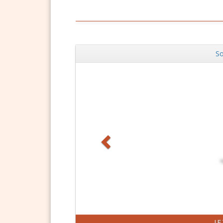
So
Zurück
J