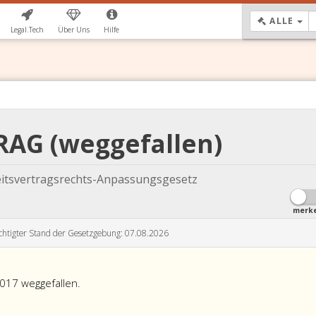
DR
ALLE
Legal.Tech
Über Uns
Hilfe
RAG (weggefallen)
itsvertragsrechts-Anpassungsgesetz
merk
chtigter Stand der Gesetzgebung: 07.08.2026
2017 weggefallen.