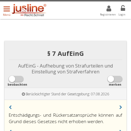
Menü
DROPDOWN: GEWÄHLTER WERT IST ALLE
ALLE
öffnen/schließen
Registrieren
Login
Menü
§ 7 AufEinG
AufEinG - Aufhebung von Strafurteilen und
Einstellung von Strafverfahren
beobachten
merken
Berücksichtigter Stand der Gesetzgebung: 07.08.2026
Paragraph
Entschädigungs- und Rückersatzansprüche können auf
7,
Grund dieses Gesetzes nicht erhoben werden.