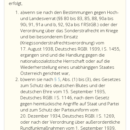
erfolgt,
Litera
a)
wenn sie nach den Bestimmungen gegen Hoch-
a
und Landesverrat (§§ 80 bis 83, 85, 88, 90a bis
90i, 91, 91a und b, 92, 92a bis f RStGB.) oder der
Verordnung über das Sonderstrafrecht im Kriege
und bei besonderem Einsatz
(Kriegssonderstrafrechtsverordnung) vom
17. August 1938, Deutsches RGBl. 1939, I S. 1455,
ergangen sind und die Handlung gegen die
nationalsozialistische Herrschaft oder auf die
Wiederherstellung eines unabhängigen Staates
wenn
Österreich gerichtet war,
Litera
sie
b)
wenn sie nach
§ 5
, Abs. (1) bis (3), des Gesetzes
b
nach
zum Schutz des deutschen Blutes und der
den
deutschen Ehre vom 15. September 1935,
Bestimmungen
Deutsches RGBl. I S. 1146, nach dem Gesetz
gegen
gegen heimtückische Angriffe auf Staat und Partei
Hoch-
und zum Schutz der Parteiuniform vom
und
20. Dezember 1934, Deutsches RGBl. I S. 1269,
Landesverrat
oder nach der Verordnung über außerordentliche
(Paragraphen
Rundfunkmaßnahmen vom 1. September 1939,