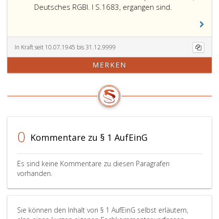
80
wenn
Deutsches RGBl. I S.1683, ergangen sind.
bis
sie
83,
nach
85,
Paragraph
88,
5,,
In Kraft seit 10.07.1945 bis 31.12.9999
90a
Abs.
MERKEN
bis
(1)
90i,
bis
91,
(3),
91a
des
und
Gesetzes
b,
zum
92,
Schutz
0
Kommentare zu § 1 AufEinG
92a
des
bis
deutschen
f
Blutes
Es sind keine Kommentare zu diesen Paragrafen
RStGB.)
und
vorhanden.
oder
der
der
deutschen
Verordnung
Ehre
Sie können den Inhalt von § 1 AufEinG selbst erläutern,
über
vom