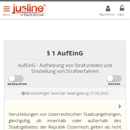
Menü
DROPDOWN: GEWÄHLTER WERT IST ALLE
ALLE
öffnen/schließen
Registrieren
Login
Menü
§ 1 AufEinG
AufEinG - Aufhebung von Strafurteilen und
Einstellung von Strafverfahren
beobachten
merken
Berücksichtigter Stand der Gesetzgebung: 07.08.2026
Paragraph
Verurteilungen von österreichischen Staatsangehörigen,
eins,
gleichgültig, ob innerhalb oder außerhalb des
Staatsgebietes der Republik Österreich, gelten als nicht