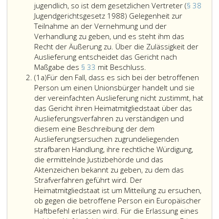
jugendlich, so ist dem gesetzlichen Vertreter (
§ 38
Jugendgerichtsgesetz 1988) Gelegenheit zur
Teilnahme an der Vernehmung und der
Verhandlung zu geben, und es steht ihm das
Recht der Äußerung zu. Über die Zulässigkeit der
Auslieferung entscheidet das Gericht nach
Das
Maßgabe des
§ 33
mit Beschluss.
Absatz
Gericht
(1a)
Für den Fall, dass es sich bei der betroffenen
eins
hat
Person um einen Unionsbürger handelt und sie
a
die
der vereinfachten Auslieferung nicht zustimmt, hat
betroffene
das Gericht ihren Heimatmitgliedstaat über das
Person
Auslieferungsverfahren zu verständigen und
zum
diesem eine Beschreibung der dem
Auslieferungsersuch
Auslieferungsersuchen zugrundeliegenden
zu
strafbaren Handlung, ihre rechtliche Würdigung,
vernehmen;
die ermittelnde Justizbehörde und das
Paragraph
Aktenzeichen bekannt zu geben, zu dem das
29,
Strafverfahren geführt wird. Der
Absatz
Heimatmitgliedstaat ist um Mitteilung zu ersuchen,
3,
ob gegen die betroffene Person ein Europäischer
gilt
Haftbefehl erlassen wird. Für die Erlassung eines