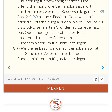
über
In
die
Auslieferung für notwendig erachtet. Eine
die
der
Anwesenheit
öffentliche mündliche Verhandlung ist nicht
Zulässigkeit
Verhandlung
ausdrücklich
durchzuführen, wenn die Beschwerde gemäß
§ 89
der
hat
verzichtet.
Abs. 2 StPO
als unzulässig zurückzuweisen ist
Auslieferung
der
Paragraph
oder die Entscheidung aus den in § 89 Abs. 2a Z 1
im
Einzelrichter
172,
bis 3 StPO genannten Gründen aufzuheben ist.
Rahmen
zunächst
StPO
Das Oberlandesgericht hat seinen Beschluss
einer
den
ist
unter Anschluss der Akten dem
Haftverhandlung
Inhalt
sinngemäß
Meldet
Bundesministerium für Justiz vorzulegen.
Absatz
nach
der
anzuwenden.
im
(7)
Wird eine Beschwerde nicht erhoben, so hat
7
Maßgabe
bei
Fall
das Gericht die Akten unmittelbar dem
der
Gericht
einer
Bundesministerium für Justiz vorzulegen.
Bestimmungen
eingelangten
mündlichen
des
Unterlagen
Verkündung
Absatz
und
des
3,
den
Beschlusses
In Kraft seit 01.11.2025 bis 31.12.9999
stattzufinden.
bisherigen
die
MERKEN
Ungeachtet
Gang
betroffene
eines
des
Person
Antrags
Verfahrens
oder
auf
zusammen
die
Durchführung
zu
Staatsanwalts