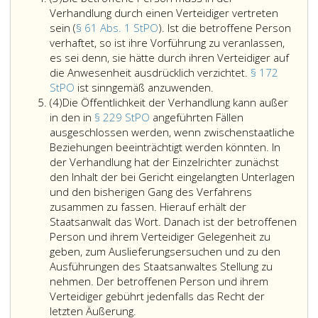
3
hat
Verhandlung
Verhandlung durch einen Verteidiger vertreten
auf
zu
sein (
§ 61 Abs. 1 StPO
). Ist die betroffene Person
Grund
geben,
verhaftet, so ist ihre Vorführung zu veranlassen,
öffentlicher
und
es sei denn, sie hätte durch ihren Verteidiger auf
mündlicher
es
die Anwesenheit ausdrücklich verzichtet.
§ 172
Verhandlung
steht
Die
StPO
ist sinngemäß anzuwenden.
Absatz
zu
ihm
betroffene
(4)
Die Öffentlichkeit der Verhandlung kann außer
4
ergehen,
das
Person
in den in
§ 229 StPO
angeführten Fällen
wenn
Recht
muss
ausgeschlossen werden, wenn zwischenstaatliche
die
der
in
Beziehungen beeinträchtigt werden könnten. In
betroffene
Äußerung
der
der Verhandlung hat der Einzelrichter zunächst
Person
zu.
Verhandlung
den Inhalt der bei Gericht eingelangten Unterlagen
oder
Über
durch
und den bisherigen Gang des Verfahrens
die
die
einen
zusammen zu fassen. Hierauf erhält der
Staatsanwaltschaft
Zulässigkeit
Verteidiger
Staatsanwalt das Wort. Danach ist der betroffenen
eine
der
vertreten
Person und ihrem Verteidiger Gelegenheit zu
solche
Auslieferung
sein
geben, zum Auslieferungsersuchen und zu den
beantragt
entscheidet
(Paragraph
Ausführungen des Staatsanwaltes Stellung zu
oder
das
61,
nehmen. Der betroffenen Person und ihrem
das
Gericht
Absatz
Verteidiger gebührt jedenfalls das Recht der
Gericht
Die
nach
eins,
letzten Äußerung.