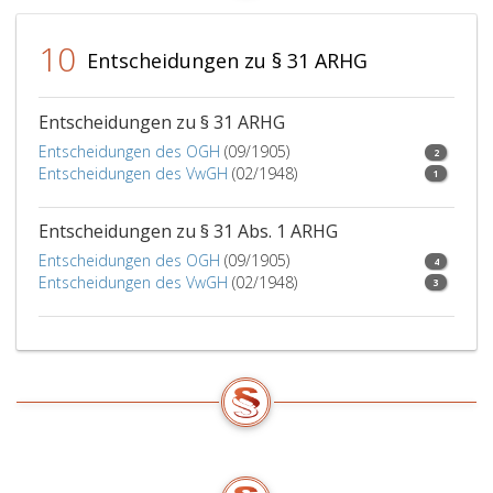
das
Oberlandesger
10
über
Entscheidungen zu § 31 ARHG
die
Beschwerde
in
Entscheidungen zu § 31 ARHG
einer
Entscheidungen des OGH
(09/1905)
2
öffentlichen
Entscheidungen des VwGH
(02/1948)
1
mündlichen
Verhandlung
Entscheidungen zu § 31 Abs. 1 ARHG
unter
sinngemäßer
Entscheidungen des OGH
(09/1905)
4
Anwendung
Entscheidungen des VwGH
(02/1948)
3
des
Paragraph
294,
Absatz
5,
StPO
zu
entscheiden
hat,