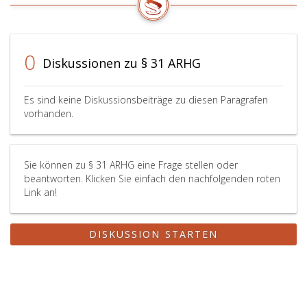
wenn
das
Oberlandesger
0
eine
Diskussionen zu § 31 ARHG
öffentliche
mündliche
Verhandlung
Es sind keine Diskussionsbeiträge zu diesen Paragrafen
zur
vorhanden.
Prüfung
der
Zulässigkeit
Sie können zu § 31 ARHG eine Frage stellen oder
der
beantworten. Klicken Sie einfach den nachfolgenden roten
Auslieferung
Link an!
für
notwendig
erachtet.
DISKUSSION STARTEN
Eine
öffentliche
mündliche
Verhandlung
ist