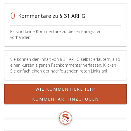
einer
fassen.
binnen
Verhandlung
Hierauf
drei
0
Kommentare zu § 31 ARHG
kann
erhält
Tagen
das
der
eine
Gericht
Staatsanwalt
Beschwerde
Es sind keine Kommentare zu diesen Paragrafen
die
das
an,
vorhanden.
Auslieferung
Wort.
so
stets
Danach
kann
ohne
ist
der
Sie können den Inhalt von § 31 ARHG selbst erläutern, also
eine
der
Beschwerdefü
einen kurzen eigenen Fachkommentar verfassen. Klicken
solche
betroffenen
diese
Sie einfach einen der nachfolgenden roten Links an!
für
Person
binnen
unzulässig
und
vierzehn
erklären.
ihrem
Tagen
WIE KOMMENTIERE ICH?
Entscheidet
Verteidiger
nach
das
Gelegenheit
Zustellung
KOMMENTAR HINZUFÜGEN
Gericht
zu
der
ohne
geben,
schriftlichen
Verhandlung,
zum
Ausfertigung
so
Auslieferungsersuchen
näher
muss
und
ausführen.