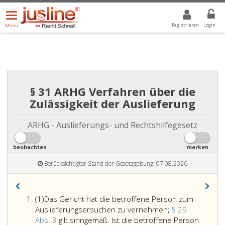
Menü
DROPDOWN: GEWÄHLTER WERT IST ALLE
ALLE
öffnen/schließen
Registrieren
Login
Menü
§ 31 ARHG Verfahren über die
Zulässigkeit der Auslieferung
ARHG - Auslieferungs- und Rechtshilfegesetz
beobachten
merken
Berücksichtigter Stand der Gesetzgebung: 07.08.2026
Absatz
(1)
Das Gericht hat die betroffene Person zum
eins
Auslieferungsersuchen zu vernehmen;
§ 29
Abs. 3
gilt sinngemäß. Ist die betroffene Person