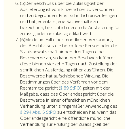
Absatz
sie
Öffentlichkeit
Maßgabe
StPO).
(5)
Der Beschluss über die Zulässigkeit der
5
zur
der
des
Ist
Auslieferung ist vom Einzelrichter zu verkünden
Prüfung
Verhandlung
Paragraph
die
und zu begründen. Er ist schriftlich auszufertigen
der
kann
33,
betroffene
und hat jedenfalls jene Sachverhalte zu
Zulässigkeit
außer
mit
Person
bezeichnen, hinsichtlich deren die Auslieferung für
der
in
Beschluss.
verhaftet,
zulässig oder unzulässig erklärt wird.
Absatz
Auslieferung
den
so
(6)
Meldet im Fall einer mündlichen Verkündung
6
für
in
ist
des Beschlusses die betroffene Person oder die
notwendig
Paragraph
ihre
Staatsanwaltschaft binnen drei Tagen eine
erachtet.
229,
Vorführung
Beschwerde an, so kann der Beschwerdeführer
Befindet
StPO
zu
diese binnen vierzehn Tagen nach Zustellung der
sich
angeführten
veranlassen,
schriftlichen Ausfertigung näher ausführen. Die
die
Fällen
es
Beschwerde hat aufschiebende Wirkung. Die
betroffene
ausgeschlossen
sei
Bestimmungen über das Verfahren vor dem
Person
werden,
denn,
Rechtsmittelgericht (
§ 89 StPO
) gelten mit der
in
wenn
sie
Maßgabe, dass das Oberlandesgericht über die
Auslieferungshaft,
zwischenstaatliche
hätte
Beschwerde in einer öffentlichen mündlichen
so
Beziehungen
durch
Verhandlung unter sinngemäßer Anwendung des
hat
beeinträchtigt
ihren
§ 294 Abs. 5 StPO
zu entscheiden hat, wenn das
die
werden
Verteidiger
Oberlandesgericht eine öffentliche mündliche
Verhandlung
könnten.
auf
Verhandlung zur Prüfung der Zulässigkeit der