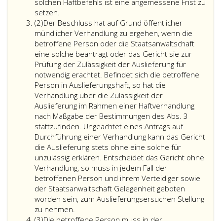
sinngemäß.
solchen Haftbefehls ist eine angemessene Frist zu
Ist
setzen.
Absatz
die
(2)
Der Beschluss hat auf Grund öffentlicher
2
betroffene
mündlicher Verhandlung zu ergehen, wenn die
Person
betroffene Person oder die Staatsanwaltschaft
jugendlich,
eine solche beantragt oder das Gericht sie zur
so
Prüfung der Zulässigkeit der Auslieferung für
ist
notwendig erachtet. Befindet sich die betroffene
dem
Person in Auslieferungshaft, so hat die
gesetzlichen
Verhandlung über die Zulässigkeit der
Vertreter
Auslieferung im Rahmen einer Haftverhandlung
(Paragraph
nach Maßgabe der Bestimmungen des Abs. 3
38,
stattzufinden. Ungeachtet eines Antrags auf
Jugendgerichtsgesetz
Durchführung einer Verhandlung kann das Gericht
Gelegenheit
die Auslieferung stets ohne eine solche für
zur
unzulässig erklären. Entscheidet das Gericht ohne
Teilnahme
Verhandlung, so muss in jedem Fall der
an
betroffenen Person und ihrem Verteidiger sowie
der
der Staatsanwaltschaft Gelegenheit geboten
Vernehmung
worden sein, zum Auslieferungsersuchen Stellung
Der
und
zu nehmen.
Absatz
Beschluss
der
(3)
Die betroffene Person muss in der