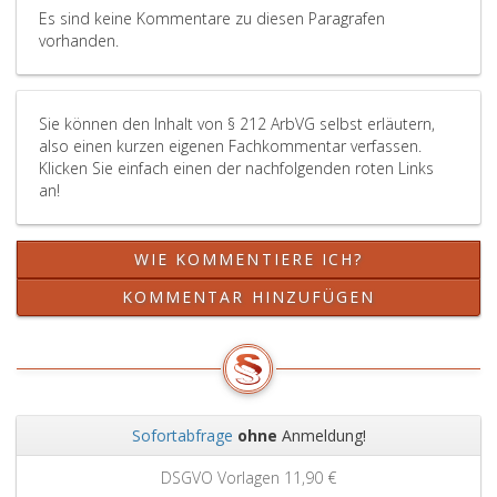
dem
der
ihrer
Es sind keine Kommentare zu diesen Paragrafen
zuständigen
Arbeitnehmer
Betriebe
vorhanden.
Organ
oder
in
der
der
einem
Europäischen
Arbeitnehmervertreter
anderen
Sie können den Inhalt von § 212 ArbVG selbst erläutern,
Gesellschaft
auf
Mitgliedstaat
also einen kurzen eigenen Fachkommentar verfassen.
zu
alle
betreffen
Klicken Sie einfach einen der nachfolgenden roten Links
verstehen.
Angelegenheiten
oder
an!
Zeitpunkt,
der
die
Form
Europäischen
über
und
Gesellschaft
die
WIE KOMMENTIERE ICH?
Inhalt
durch
Befugnisse
der
die
der
KOMMENTAR HINZUFÜGEN
Anhörung
Wahrnehmung
Entscheidungsorgane
müssen
des
auf
den
Rechts
der
Arbeitnehmervertretern
zu
Ebene
auf
verstehen,
des
der
einen
einzelnen
Sofortabfrage
ohne
Anmeldung!
Grundlage
Teil
Mitgliedstaates
Zurück
Weit
der
der
hinausgehen.
DSGVO Vorlagen
11,90 €