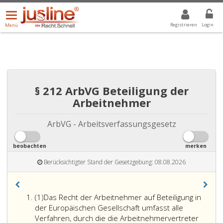
Menü
DROPDOWN: GEWÄHLTER WERT IST ALLE
ALLE
öffnen/schließen
Registrieren
Login
Menü
§ 212 ArbVG Beteiligung der
Arbeitnehmer
ArbVG - Arbeitsverfassungsgesetz
beobachten
merken
Berücksichtigter Stand der Gesetzgebung: 08.08.2026
Absatz
(1)
Das Recht der Arbeitnehmer auf Beteiligung in
eins
der Europäischen Gesellschaft umfasst alle
Verfahren, durch die die Arbeitnehmervertreter