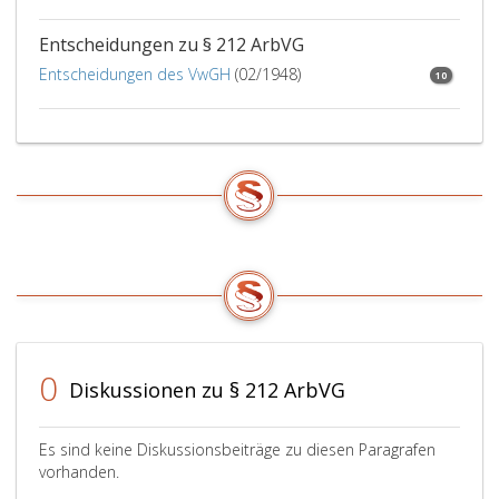
werden
oder
dem
kann.
Verwaltungsrates
zuständigen
Entscheidungen zu § 212 ArbVG
der
Organ
Entscheidungen des VwGH
(02/1948)
10
Europäischen
der
Gesellschaft
Europäischen
zu
Gesellschaft
empfehlen
ermöglichen.
oder
abzulehnen.
0
Diskussionen zu § 212 ArbVG
Es sind keine Diskussionsbeiträge zu diesen Paragrafen
vorhanden.