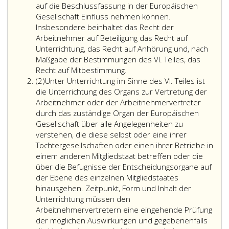
auf die Beschlussfassung in der Europäischen
Gesellschaft Einfluss nehmen können.
Insbesondere beinhaltet das Recht der
Arbeitnehmer auf Beteiligung das Recht auf
Unterrichtung, das Recht auf Anhörung und, nach
Maßgabe der Bestimmungen des VI. Teiles, das
Das
Recht auf Mitbestimmung.
Absatz
Recht
(2)
Unter Unterrichtung im Sinne des VI. Teiles ist
2
der
die Unterrichtung des Organs zur Vertretung der
Arbeitnehmer
Arbeitnehmer oder der Arbeitnehmervertreter
auf
durch das zuständige Organ der Europäischen
Beteiligung
Gesellschaft über alle Angelegenheiten zu
in
verstehen, die diese selbst oder eine ihrer
der
Tochtergesellschaften oder einen ihrer Betriebe in
Europäischen
einem anderen Mitgliedstaat betreffen oder die
Gesellschaft
über die Befugnisse der Entscheidungsorgane auf
umfasst
der Ebene des einzelnen Mitgliedstaates
alle
hinausgehen. Zeitpunkt, Form und Inhalt der
Verfahren,
Unterrichtung müssen den
durch
Arbeitnehmervertretern eine eingehende Prüfung
die
der möglichen Auswirkungen und gegebenenfalls