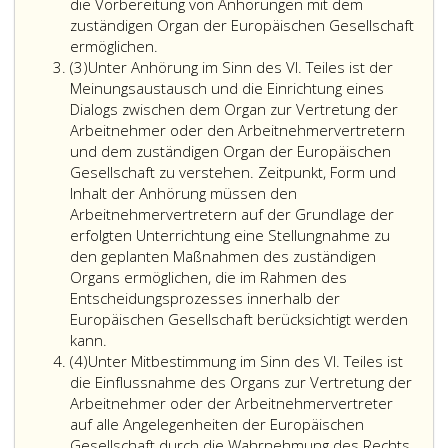
die
die Vorbereitung von Anhörungen mit dem
Arbeitnehmervertreter
zuständigen Organ der Europäischen Gesellschaft
Unter
auf
ermöglichen.
Absatz
Unterrichtung
die
(3)
Unter Anhörung im Sinn des VI. Teiles ist der
3
im
Beschlussfassung
Meinungsaustausch und die Einrichtung eines
Sinne
in
Dialogs zwischen dem Organ zur Vertretung der
des
der
Arbeitnehmer oder den Arbeitnehmervertretern
römisch
Europäischen
und dem zuständigen Organ der Europäischen
VI.
Gesellschaft
Gesellschaft zu verstehen. Zeitpunkt, Form und
Teiles
Einfluss
Inhalt der Anhörung müssen den
ist
nehmen
Arbeitnehmervertretern auf der Grundlage der
die
können.
erfolgten Unterrichtung eine Stellungnahme zu
Unterrichtung
Insbesondere
den geplanten Maßnahmen des zuständigen
des
beinhaltet
Organs ermöglichen, die im Rahmen des
Organs
das
Entscheidungsprozesses innerhalb der
zur
Recht
Europäischen Gesellschaft berücksichtigt werden
Unter
Vertretung
der
kann.
Absatz
Anhörung
der
Arbeitnehmer
(4)
Unter Mitbestimmung im Sinn des VI. Teiles ist
4
im
Arbeitnehmer
auf
die Einflussnahme des Organs zur Vertretung der
Sinn
oder
Beteiligung
Arbeitnehmer oder der Arbeitnehmervertreter
des
der
das
auf alle Angelegenheiten der Europäischen
römisch
Arbeitnehmervertreter
Recht
Gesellschaft durch die Wahrnehmung des Rechts