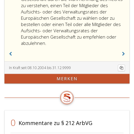
VI.
durch
auf
zu verstehen, einen Teil der Mitglieder des
Teiles
das
Unterrichtung,
Aufsichts- oder des Verwaltungsrates der
ist
zuständige
das
Europäischen Gesellschaft zu wählen oder zu
der
Organ
Recht
bestellen oder einen Teil oder alle Mitglieder des
Meinungsaustausch
der
auf
Aufsichts- oder Verwaltungsrates der
und
Europäischen
Anhörung
Europäischen Gesellschaft zu empfehlen oder
die
Unter
Gesellschaft
und,
abzulehnen.
Einrichtung
Mitbestimmung
über
nach
eines
im
alle
Maßgabe
Dialogs
Sinn
Angelegenheiten
der
zwischen
des
zu
Bestimmungen
In Kraft seit 08.10.2004 bis 31.12.9999
dem
römisch
verstehen,
des
MERKEN
Organ
VI.
die
römisch
zur
Teiles
diese
VI.
Vertretung
ist
selbst
Teiles,
der
die
oder
das
Arbeitnehmer
Einflussnahme
eine
Recht
oder
des
ihrer
auf
den
Organs
Tochtergesellschaften
Mitbestimmung.
0
Kommentare zu § 212 ArbVG
Arbeitnehmervertretern
zur
oder
und
Vertretung
einen