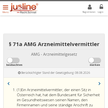
Menü
DROPDOWN: GEWÄHLTER WERT IST ALLE
ALLE
öffnen/schließen
Registrieren
Login
Menü
§ 71a AMG Arzneimittelvermittler
AMG - Arzneimittelgesetz
beobachten
merken
Berücksichtigter Stand der Gesetzgebung: 08.08.2026
Absatz
(1)
Ein Arzneimittelvermittler, der einen Sitz in
eins
Österreich hat, hat dem Bundesamt für Sicherheit
im Gesundheitswesen seinen Namen, den
Firmennamen und seine ständige Anschrift zu