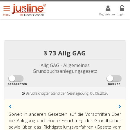
Menü
DROPDOWN: GEWÄHLTER WERT IST ALLE
ALLE
öffnen/schließen
Registrieren
Login
Menü
§ 73 Allg GAG
Allg GAG - Allgemeines
Grundbuchsanlegungsgesetz
beobachten
merken
Berücksichtigter Stand der Gesetzgebung: 06.08.2026
Paragraph
Soweit in anderen Gesetzen auf die Vorschriften über
73,
die Anlegung und innere Einrichtung der Grundbücher
sowie über das Richtigstellungsverfahren (Gesetz vom