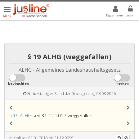
Menü
DROPDOWN: GEWÄHLTER WERT IST ALLE
ALLE
öffnen/schließen
Registrieren
Login
Menü
§ 19 ALHG (weggefallen)
ALHG - Allgemeines Landeshaushaltsgesetz
beobachten
merken
Berücksichtigter Stand der Gesetzgebung: 08.08.2026
§ 19 ALHG
seit 31.12.2017 weggefallen.
In Kraft seit 01.01.2018 bis 31.12.9999