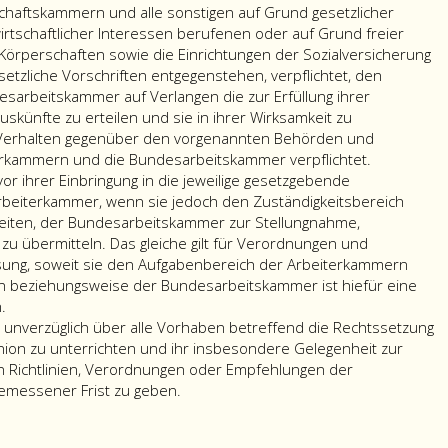
haftskammern und alle sonstigen auf Grund gesetzlicher
rtschaftlicher Interessen berufenen oder auf Grund freier
Körperschaften sowie die Einrichtungen der Sozialversicherung
setzliche Vorschriften entgegenstehen, verpflichtet, den
arbeitskammer auf Verlangen die zur Erfüllung ihrer
skünfte zu erteilen und sie in ihrer Wirksamkeit zu
 Verhalten gegenüber den vorgenannten Behörden und
erkammern und die Bundesarbeitskammer verpflichtet.
r ihrer Einbringung in die jeweilige gesetzgebende
rbeiterkammer, wenn sie jedoch den Zuständigkeitsbereich
eiten, der Bundesarbeitskammer zur Stellungnahme,
u übermitteln. Das gleiche gilt für Verordnungen und
sung, soweit sie den Aufgabenbereich der Arbeiterkammern
 beziehungsweise der Bundesarbeitskammer ist hiefür eine
.
unverzüglich über alle Vorhaben betreffend die Rechtssetzung
on zu unterrichten und ihr insbesondere Gelegenheit zur
 Richtlinien, Verordnungen oder Empfehlungen der
emessener Frist zu geben.