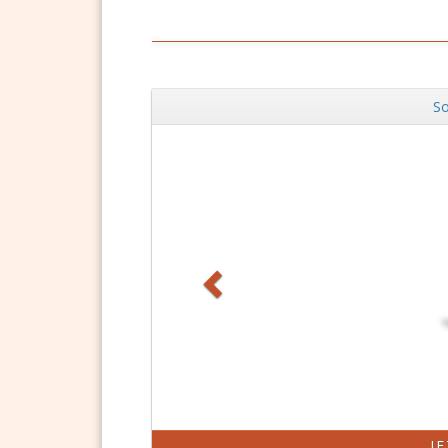
So
Zurück
J