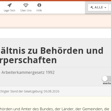
DR
ALLE
Legal.Tech
Über Uns
Hilfe
hältnis zu Behörden und
rperschaften
- Arbeiterkammergesetz 1992
merk
chtigter Stand der Gesetzgebung: 06.08.2026
örden und Ämter des Bundes, der Länder, der Gemeinden, die