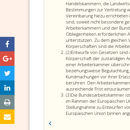
eins
Handelskammern, die Landwirtsc
Bestimmungen zur Vertretung wi
Vereinbarung hiezu errichteten 
sind, soweit nicht besondere ge
Arbeiterkammern und der Bundes
Obliegenheiten erforderlichen Au
unterstützen. Zu dem gleichen
Körperschaften sind die Arbeit
Absatz
(2)
Entwürfe von Gesetzen sind vo
2
Körperschaft der zuständigen A
einer Arbeiterkammer überschr
beziehungsweise Begutachtung, z
Kundmachungen vor ihrer Erlas
berühren. Den Arbeiterkammern
ausreichende Frist einzuräumen
Absatz
(3)
Die Bundesarbeitskammer ist 
3
im Rahmen der Europäischen Uni
Stellungnahme zu Entwürfen von
Europäischen Union binnen ang