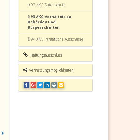
§ 92 AKG Datenschutz
§ 93 AKG Verhältnis zu
Behörden und
Körperschaften
§ 94 AKG Paritätische Ausschüsse
§ 95 AKG Pflichten der Arbeitgeber
Haftungsausschluss
§ 96 AKG Wahlschutz
Vernetzungsmöglichkeiten
§ 97 AKG Verhältniswahlrecht
§ 98 AKG Strafbestimmungen
§ 99 AKG Gebührenfreiheit
§ 99a AKG (weggefallen)
§ 100 AKG Inkrafttreten
§ 101 AKG Rechtsüberleitung