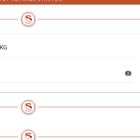
AKG
2