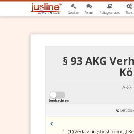
Gesetze
Forum
Abfrageservices
Tools
§ 93 AKG Ver
Kö
AKG 
beobachten
Berücksi
Absatz
(1)
(Verfassungsbestimmung)
Beh