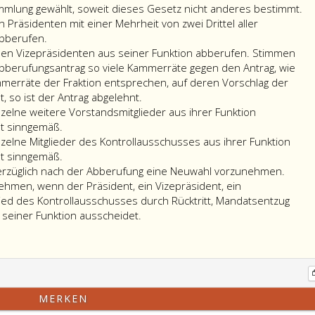
mmlung gewählt, soweit dieses Gesetz nicht anderes bestimmt.
Präsidenten mit einer Mehrheit von zwei Drittel aller
bberufen.
nen Vizepräsidenten aus seiner Funktion abberufen. Stimmen
bberufungsantrag so viele Kammerräte gegen den Antrag, wie
merräte der Fraktion entsprechen, auf deren Vorschlag der
, so ist der Antrag abgelehnt.
zelne weitere Vorstandsmitglieder aus ihrer Funktion
Die
ilt sinngemäß.
Vollversammlung
zelne Mitglieder des Kontrollausschusses aus ihrer Funktion
kann
Die
ilt sinngemäß.
einzelne
Vollversammlung
erzüglich nach der Abberufung eine Neuwahl vorzunehmen.
weitere
kann
ehmen, wenn der Präsident, ein Vizepräsident, ein
Vorstandsmitglieder
einzelne
lied des Kontrollausschusses durch Rücktritt, Mandatsentzug
aus
Mitglieder
seiner Funktion ausscheidet.
ihrer
des
Funktion
Kontrollausschusses
abberufen.
aus
Absatz
ihrer
3,
Funktion
MERKEN
letzter
abberufen.