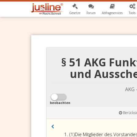
Gesetze
Forum
Abfrageservices
Tools
§ 51 AKG Fun
und Aussche
AKG 
beobachten
Berücksi
Absatz
(1)
Die Mitglieder des Vorstande