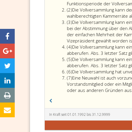
eins
Funktionsperiode der Vollversa
Absatz
(2)
Die Vollversammlung kann den 
2
wahlberechtigten Kammerräte a
Absatz
(3)
Die Vollversammlung kann ei
3
bei der Abstimmung über den A
der einfachen Mehrheit der Kam
Vizepräsident gewählt worden ist
Absatz
(4)
Die Vollversammlung kann ein
4
abberufen. Abs. 3 letzter Satz g
Absatz
(5)
Die Vollversammlung kann ein
5
abberufen. Abs. 3 letzter Satz g
Absatz
(6)
Die Vollversammlung hat unv
6
Absatz
(7)
Eine Neuwahl ist auch vorzun
7
Vorstandsmitglied oder ein Mitg
oder aus anderen Gründen aus 
In Kraft seit 01.01.1992 bis 31.12.9999