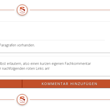
Satz
Absatz
gilt
3,
sinngemäß.
letzter
Satz
gilt
sinngemäß.
Paragrafen vorhanden.
elbst erläutern, also einen kurzen eigenen Fachkommentar
er nachfolgenden roten Links an!
?
KOMMENTAR HINZUFÜGEN