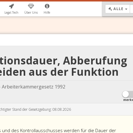
DR
ALLE
Legal.Tech
Über Uns
Hilfe
ktionsdauer, Abberufung
iden aus der Funktion
- Arbeiterkammergesetz 1992
merk
chtigter Stand der Gesetzgebung: 08.08.2026
s und des Kontrollausschusses werden für die Dauer der