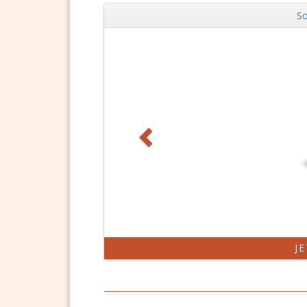
So
Zurück
J