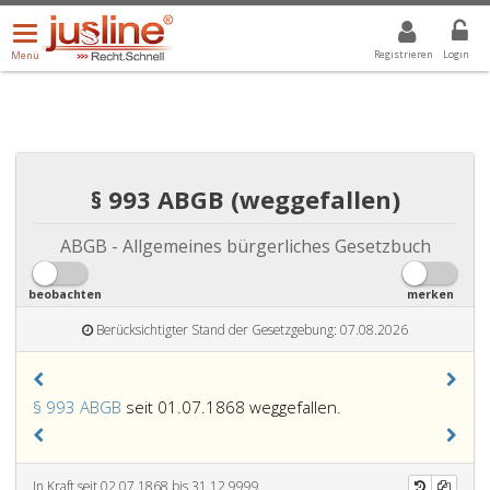
Menü
DROPDOWN: GEWÄHLTER WERT IST ALLE
ALLE
öffnen/schließen
Registrieren
Login
Menü
§ 993 ABGB (weggefallen)
ABGB - Allgemeines bürgerliches Gesetzbuch
beobachten
merken
Berücksichtigter Stand der Gesetzgebung: 07.08.2026
§ 993 ABGB
seit 01.07.1868 weggefallen.
In Kraft seit 02.07.1868 bis 31.12.9999