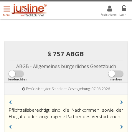
Menü
DROPDOWN: GEWÄHLTER WERT IST ALLE
ALLE
öffnen/schließen
Registrieren
Login
Menü
§ 757 ABGB
ABGB - Allgemeines bürgerliches Gesetzbuch
beobachten
merken
Berücksichtigter Stand der Gesetzgebung: 07.08.2026
Paragraph
Pflichtteilsberechtigt sind die Nachkommen sowie der
757,
Ehegatte oder eingetragene Partner des Verstorbenen.