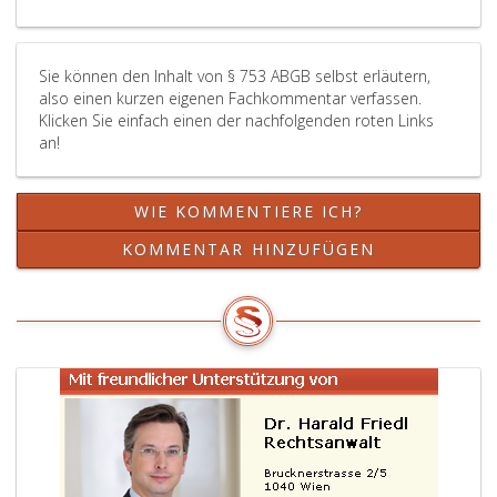
Schenkung
unter
Lebenden
Sie können den Inhalt von § 753 ABGB selbst erläutern,
(Paragraph
also einen kurzen eigenen Fachkommentar verfassen.
781,)
Klicken Sie einfach einen der nachfolgenden roten Links
anrechnen
an!
lassen,
es
sei
WIE KOMMENTIERE ICH?
denn,
dass
KOMMENTAR HINZUFÜGEN
der
Verstorbene
die
Schenkung
aus
Einkünften
ohne
Schmälerung
des
Stammvermögens