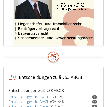
gemacht
hat
oder
den
Erlass
dieser
Anrechnung
letztwillig
verfügt
oder
mit
dem
Geschenknehmer
vereinbart
28
Entscheidungen zu § 753 ABGB
hat.
Dieser
Vertrag
Entscheidungen zu § 753 ABGB
und
Entscheidungen des OGH
(09/1905)
2
seine
Entscheidungen des VwGH
(02/1948)
19
Aufhebung
Entscheidungen des VfGH
(01/1980)
5