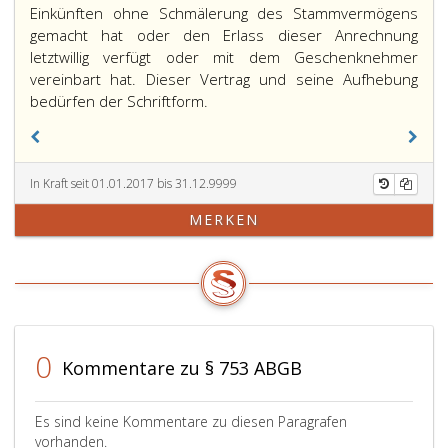
Einkünften ohne Schmälerung des Stammvermögens
gemacht hat oder den Erlass dieser Anrechnung
letztwillig verfügt oder mit dem Geschenknehmer
vereinbart hat. Dieser Vertrag und seine Aufhebung
Bei
bedürfen der Schriftform.
der
gesetzlichen
Erbfolge
In Kraft seit 01.01.2017 bis 31.12.9999
der
Kinder
MERKEN
muss
sich
ein
Kind
auf
Verlangen
0
eines
Kommentare zu § 753 ABGB
anderen
Kindes
Es sind keine Kommentare zu diesen Paragrafen
eine
vorhanden.