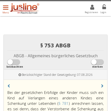
Menü
DROPDOWN: GEWÄHLTER WERT IST ALLE
ALLE
öffnen/schließen
Registrieren
Login
Menü
§ 753 ABGB
ABGB - Allgemeines bürgerliches Gesetzbuch
beobachten
merken
Berücksichtigter Stand der Gesetzgebung: 07.08.2026
Paragraph
Bei der gesetzlichen Erbfolge der Kinder muss sich ein
753,
Kind auf Verlangen eines anderen Kindes eine
Schenkung unter Lebenden (
§ 781
) anrechnen lassen,
es sei denn, dass der Verstorbene die Schenkung aus