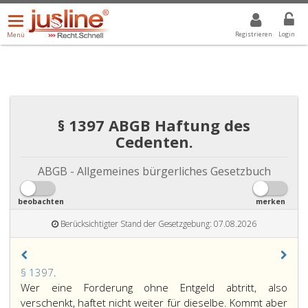
Menü
DROPDOWN: GEWÄHLTER WERT IST ALLE
ALLE
öffnen/schließen
Registrieren
Login
Menü
§ 1397 ABGB Haftung des
Cedenten.
ABGB - Allgemeines bürgerliches Gesetzbuch
beobachten
merken
Berücksichtigter Stand der Gesetzgebung: 07.08.2026
Paragraph
§ 1397
.
1397,
Wer eine Forderung ohne Entgeld abtritt, also
verschenkt, haftet nicht weiter für dieselbe. Kommt aber