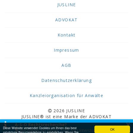
JUSLINE
ADVOKAT
Kontakt
Impressum
AGB
Datenschutzerklärung
Kanzleiorganisation für Anwälte
2026 JUSLINE
JUSLINE® ist eine Marke der ADVOKAT
×
Unternehmensberatung Greiter & Greiter GmbH.
A-S-O Rechtsrecherche?
Diese Website verwendet Cookies um Ihnen das best
OK
Wir haben ein neues Tool zur Unterstützung bei der
möglichste Benutzererlebnis zu ermöglichen. Wenn Sie