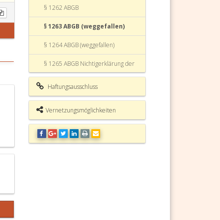
§ 1262 ABGB
§ 1263 ABGB (weggefallen)
§ 1264 ABGB (weggefallen)
§ 1265 ABGB Nichtigerklärung der
Ehe
Haftungsausschluss
§ 1266 ABGB Scheidung oder
Aufhebung der Ehe
Vernetzungsmöglichkeiten
§ 1267 ABGB Glücksverträge.
§ 1268 ABGB
§ 1269 ABGB Arten der
Glücksverträge;
§ 1270 ABGB 1) die Wette;
§ 1271 ABGB
§ 1272 ABGB 2) das Spiel;