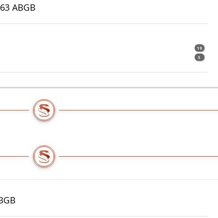
263 ABGB
19
5
ABGB