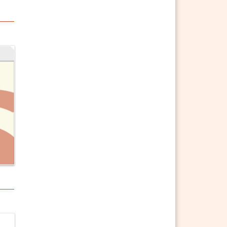
§ 1273 ABGB 3) Los;