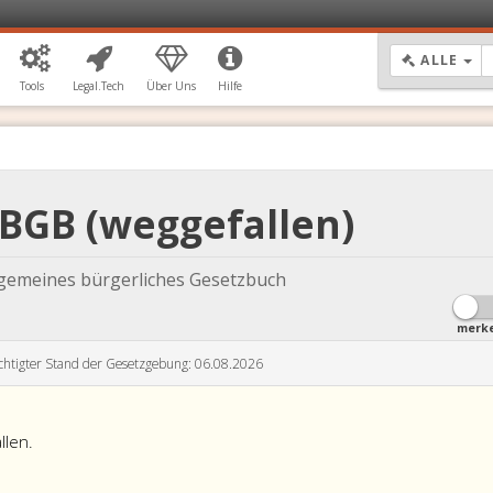
DR
ALLE
Tools
Legal.Tech
Über Uns
Hilfe
ABGB (weggefallen)
lgemeines bürgerliches Gesetzbuch
merk
chtigter Stand der Gesetzgebung: 06.08.2026
llen.