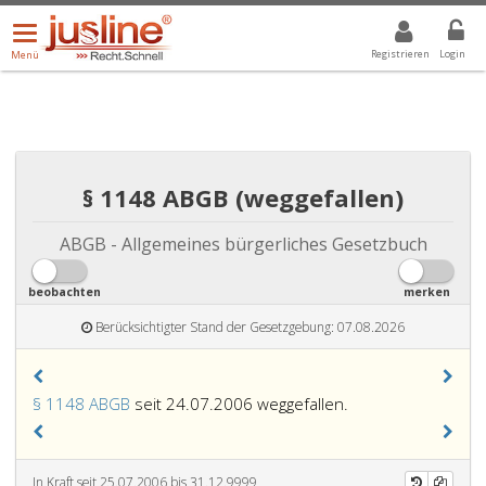
Menü
DROPDOWN: GEWÄHLTER WERT IST ALLE
ALLE
öffnen/schließen
Registrieren
Login
Menü
§ 1148 ABGB (weggefallen)
ABGB - Allgemeines bürgerliches Gesetzbuch
beobachten
merken
Berücksichtigter Stand der Gesetzgebung: 07.08.2026
§ 1148 ABGB
seit 24.07.2006 weggefallen.
In Kraft seit 25.07.2006 bis 31.12.9999