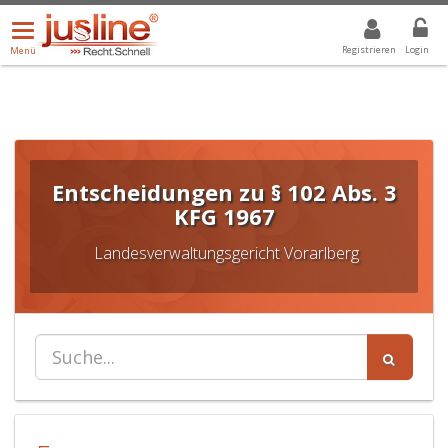
Menü
DROPDOWN: GEWÄHLTER WERT IST ALLE
ALLE
öffnen/schließen
Registrieren
Login
Menü
Entscheidungen zu § 102 Abs. 3
KFG 1967
Landesverwaltungsgericht Vorarlberg