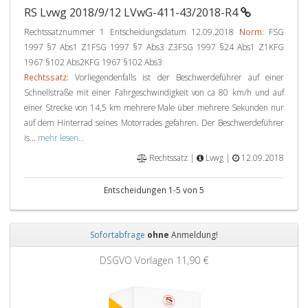
RS Lvwg 2018/9/12 LVwG-411-43/2018-R4
Rechtssatznummer 1 Entscheidungsdatum 12.09.2018
Norm:
FSG
1997 §7 Abs1 Z1FSG 1997 §7 Abs3 Z3FSG 1997 §24 Abs1 Z1KFG
1967 §102 Abs2KFG 1967 §102 Abs3
Rechtssatz:
Vorliegendenfalls ist der Beschwerdeführer auf einer
Schnellstraße mit einer Fahrgeschwindigkeit von ca 80 km/h und auf
einer Strecke von 14,5 km mehrere Male über mehrere Sekunden nur
auf dem Hinterrad seines Motorrades gefahren. Der Beschwerdeführer
is...
mehr lesen...
Rechtssatz |
Lvwg |
12.09.2018
Entscheidungen 1-5 von 5
Sofortabfrage
ohne
Anmeldung!
Zurück
Weit
DSGVO Vorlagen
11,90 €