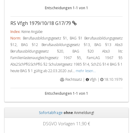
Entscheidungen 1-1 von 1
RS Vfgh 1979/10/18 G17/79
Index:
Keine Angabe
Norm:
Berufsausbildungsgesetz §1, BAG §1 Berufsausbildungsgesetz
§12, BAG §12 Berufsausbildungsgesetz §13, BAG §13 Abs3
Berufsausbildungsgesetz §20, BAG §20 Abs3 litc
Familienlastenausgleichsgesetz 1967 §5, FamLAG 1967 §5
Abs2SchPflGSchPflG §2 Schulzeitgesetz 1985 §14, SchZG §14 BAG § 1
heute BAG § 1 gültig ab 22.03.2020 zul...
mehr lesen...
Rechtssatz |
Vfgh |
18.10.1979
Entscheidungen 1-1 von 1
Sofortabfrage
ohne
Anmeldung!
Zurück
Weit
DSGVO Vorlagen
11,90 €