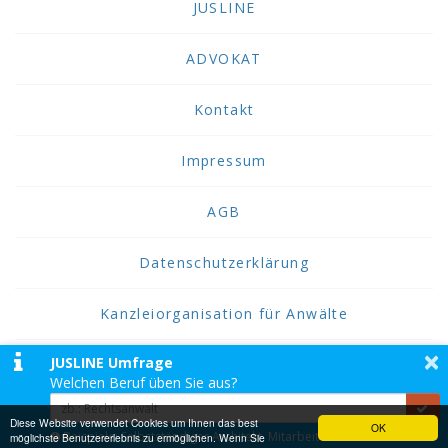
JUSLINE
ADVOKAT
Kontakt
Impressum
AGB
Datenschutzerklärung
Kanzleiorganisation für Anwälte
×
JUSLINE Umfrage
2026 JUSLINE
Welchen Beruf üben Sie aus?
JUSLINE® ist eine Marke der ADVOKAT
Unternehmensberatung Greiter & Greiter GmbH.
Diese Website verwendet Cookies um Ihnen das best
OK
Beispiele: Selbstständiger Architekt, Mitarbeiter einer
möglichste Benutzererlebnis zu ermöglichen. Wenn Sie