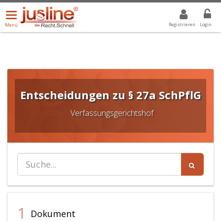
Menü
DROPDOWN: GEWÄHLTER WERT IST ALLE
ALLE
öffnen/schließen
Registrieren
Login
Menü
Entscheidungen zu § 27a SchPflG
Verfassungsgerichtshof
1
Dokument