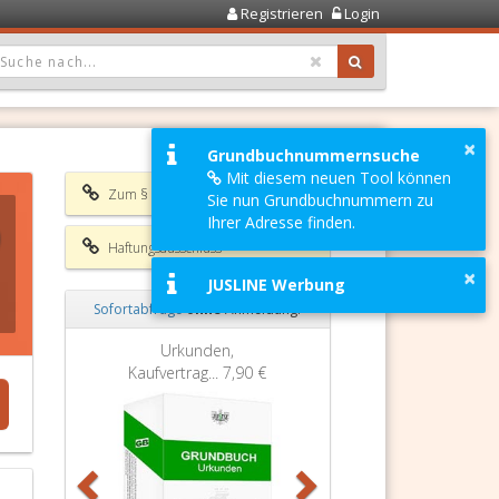
Registrieren
Login
OPDOWN: GEWÄHLTER WERT IST ALLE
×
Grundbuchnummernsuche
Mit diesem neuen Tool können
Zum § 7 AMBO 2009
Sie nun Grundbuchnummern zu
Ihrer Adresse finden.
Haftungsausschluss
×
JUSLINE Werbung
Sofortabfrage
ohne
Anmeldung!
Zurück
Weiter
Urkunden,
Kaufvertrag...
7,90 €