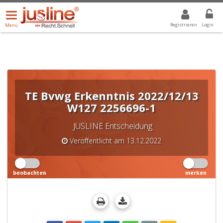
Menü
DROPDOWN: GEWÄHLTER WERT IST ALLE
ALLE
öffnen/schließen
Registrieren
Login
Menü
TE Bvwg Erkenntnis 2022/12/13
W127 2256696-1
JUSLINE Entscheidung
Veröffentlicht am 13.12.2022
beobachten
merken