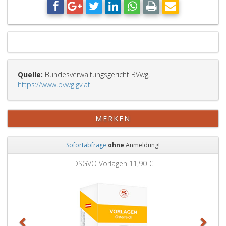
Quelle:
Bundesverwaltungsgericht BVwg,
https://www.bvwg.gv.at
MERKEN
Sofortabfrage
ohne
Anmeldung!
Zurück
Weit
DSGVO Vorlagen
11,90 €