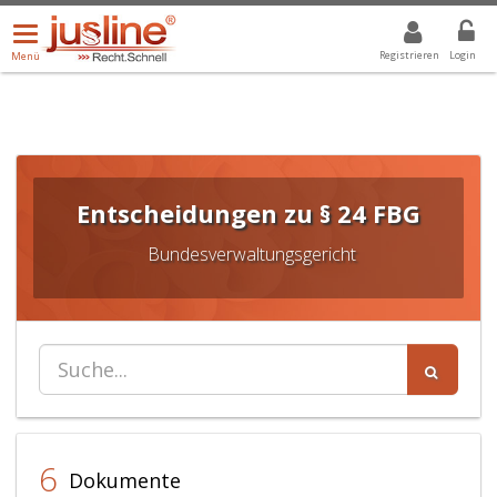
Menü
DROPDOWN: GEWÄHLTER WERT IST ALLE
ALLE
öffnen/schließen
Registrieren
Login
Menü
Entscheidungen zu § 24 FBG
Bundesverwaltungsgericht
6
Dokumente