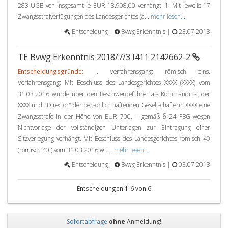
283 UGB von insgesamt je EUR 18.908,00 verhängt. 1. Mit jeweils 17
Zwangsstrafverfügungen des Landesgerichtes (a...
mehr lesen...
Entscheidung |
Bvwg Erkenntnis |
23.07.2018
TE Bvwg Erkenntnis 2018/7/3 I411 2142662-2
Entscheidungsgründe:
I. Verfahrensgang: römisch eins.
Verfahrensgang: Mit Beschluss des Landesgerichtes XXXX (XXXX) vom
31.03.2016 wurde über den Beschwerdeführer als Kommanditist der
XXXX und "Director" der persönlich haftenden Gesellschafterin XXXX eine
Zwangsstrafe in der Höhe von EUR 700, -- gemäß § 24 FBG wegen
Nichtvorlage der vollständigen Unterlagen zur Eintragung einer
Sitzverlegung verhängt. Mit Beschluss des Landesgerichtes römisch 40
(römisch 40 ) vom 31.03.2016 wu...
mehr lesen...
Entscheidung |
Bvwg Erkenntnis |
03.07.2018
Entscheidungen 1-6 von 6
Sofortabfrage
ohne
Anmeldung!