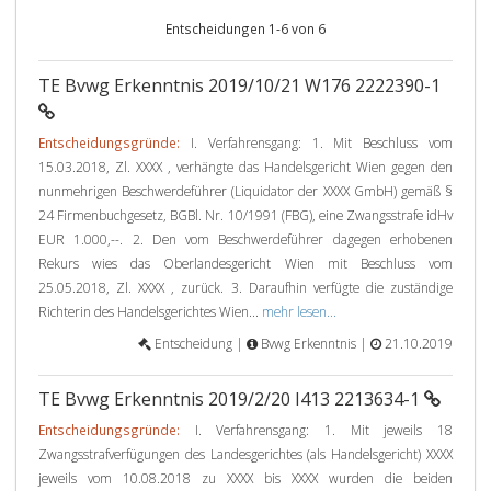
Entscheidungen 1-6 von 6
TE Bvwg Erkenntnis 2019/10/21 W176 2222390-1
Entscheidungsgründe:
I. Verfahrensgang: 1. Mit Beschluss vom
15.03.2018, Zl. XXXX , verhängte das Handelsgericht Wien gegen den
nunmehrigen Beschwerdeführer (Liquidator der XXXX GmbH) gemäß §
24 Firmenbuchgesetz, BGBl. Nr. 10/1991 (FBG), eine Zwangsstrafe idHv
EUR 1.000,--. 2. Den vom Beschwerdeführer dagegen erhobenen
Rekurs wies das Oberlandesgericht Wien mit Beschluss vom
25.05.2018, Zl. XXXX , zurück. 3. Daraufhin verfügte die zuständige
Richterin des Handelsgerichtes Wien...
mehr lesen...
Entscheidung |
Bvwg Erkenntnis |
21.10.2019
TE Bvwg Erkenntnis 2019/2/20 I413 2213634-1
Entscheidungsgründe:
I. Verfahrensgang: 1. Mit jeweils 18
Zwangsstrafverfügungen des Landesgerichtes (als Handelsgericht) XXXX
jeweils vom 10.08.2018 zu XXXX bis XXXX wurden die beiden