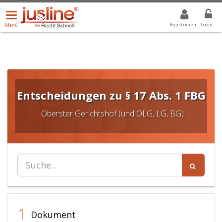
Menü
DROPDOWN: GEWÄHLTER WERT IST ALLE
ALLE
öffnen/schließen
Registrieren
Login
Menü
Entscheidungen zu § 17 Abs. 1 FBG
Oberster Gerichtshof (und OLG, LG, BG)
1
Dokument