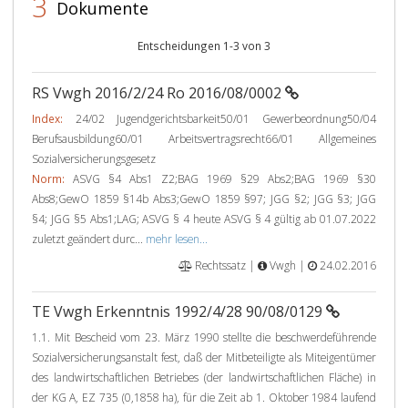
3
Dokumente
Entscheidungen 1-3 von 3
RS Vwgh 2016/2/24 Ro 2016/08/0002
Index:
24/02 Jugendgerichtsbarkeit50/01 Gewerbeordnung50/04
Berufsausbildung60/01 Arbeitsvertragsrecht66/01 Allgemeines
Sozialversicherungsgesetz
Norm:
ASVG §4 Abs1 Z2;BAG 1969 §29 Abs2;BAG 1969 §30
Abs8;GewO 1859 §14b Abs3;GewO 1859 §97; JGG §2; JGG §3; JGG
§4; JGG §5 Abs1;LAG; ASVG § 4 heute ASVG § 4 gültig ab 01.07.2022
zuletzt geändert durc...
mehr lesen...
Rechtssatz |
Vwgh |
24.02.2016
TE Vwgh Erkenntnis 1992/4/28 90/08/0129
1.1. Mit Bescheid vom 23. März 1990 stellte die beschwerdeführende
Sozialversicherungsanstalt fest, daß der Mitbeteiligte als Miteigentümer
des landwirtschaftlichen Betriebes (der landwirtschaftlichen Fläche) in
der KG A, EZ 735 (0,1858 ha), für die Zeit ab 1. Oktober 1984 laufend