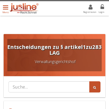
Menü
DROPDOWN: GEWÄHLTER WERT IST ALLE
ALLE
öffnen/schließen
Registrieren
Login
Menü
Entscheidungen zu § artikel1zu283
LAG
Verwaltungsgerichtshof