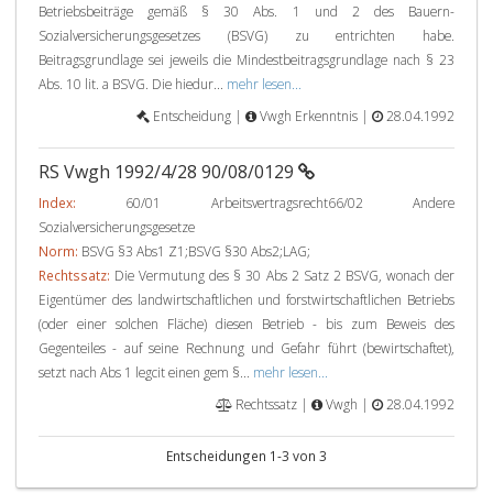
Betriebsbeiträge gemäß § 30 Abs. 1 und 2 des Bauern-
Sozialversicherungsgesetzes (BSVG) zu entrichten habe.
Beitragsgrundlage sei jeweils die Mindestbeitragsgrundlage nach § 23
Abs. 10 lit. a BSVG. Die hiedur...
mehr lesen...
Entscheidung |
Vwgh Erkenntnis |
28.04.1992
RS Vwgh 1992/4/28 90/08/0129
Index:
60/01 Arbeitsvertragsrecht66/02 Andere
Sozialversicherungsgesetze
Norm:
BSVG §3 Abs1 Z1;BSVG §30 Abs2;LAG;
Rechtssatz:
Die Vermutung des § 30 Abs 2 Satz 2 BSVG, wonach der
Eigentümer des landwirtschaftlichen und forstwirtschaftlichen Betriebs
(oder einer solchen Fläche) diesen Betrieb - bis zum Beweis des
Gegenteiles - auf seine Rechnung und Gefahr führt (bewirtschaftet),
setzt nach Abs 1 legcit einen gem §...
mehr lesen...
Rechtssatz |
Vwgh |
28.04.1992
Entscheidungen 1-3 von 3