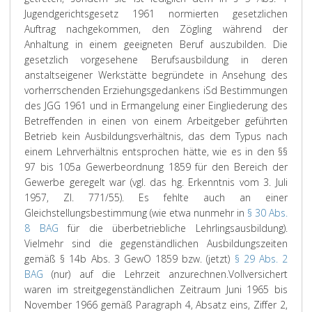
Jugendgerichtsgesetz 1961 normierten gesetzlichen
Auftrag nachgekommen, den Zögling während der
Anhaltung in einem geeigneten Beruf auszubilden. Die
gesetzlich vorgesehene Berufsausbildung in deren
anstaltseigener Werkstätte begründete in Ansehung des
vorherrschenden Erziehungsgedankens iSd Bestimmungen
des JGG 1961 und in Ermangelung einer Eingliederung des
Betreffenden in einen von einem Arbeitgeber geführten
Betrieb kein Ausbildungsverhältnis, das dem Typus nach
einem Lehrverhältnis entsprochen hätte, wie es in den §§
97 bis 105a Gewerbeordnung 1859 für den Bereich der
Gewerbe geregelt war (vgl. das hg. Erkenntnis vom 3. Juli
1957, Zl. 771/55). Es fehlte auch an einer
Gleichstellungsbestimmung (wie etwa nunmehr in
§ 30 Abs.
8 BAG
für die überbetriebliche Lehrlingsausbildung).
Vielmehr sind die gegenständlichen Ausbildungszeiten
gemäß § 14b Abs. 3 GewO 1859 bzw. (jetzt)
§ 29 Abs. 2
BAG
(nur) auf die Lehrzeit anzurechnen.
Vollversichert
waren im streitgegenständlichen Zeitraum Juni 1965 bis
November 1966 gemäß Paragraph 4, Absatz eins, Ziffer 2,