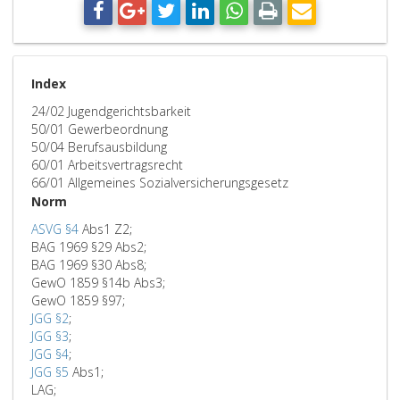
Index
24/02 Jugendgerichtsbarkeit
50/01 Gewerbeordnung
50/04 Berufsausbildung
60/01 Arbeitsvertragsrecht
66/01 Allgemeines Sozialversicherungsgesetz
Norm
ASVG §4
Abs1 Z2;
BAG 1969 §29 Abs2;
BAG 1969 §30 Abs8;
GewO 1859 §14b Abs3;
GewO 1859 §97;
JGG §2
;
JGG §3
;
JGG §4
;
JGG §5
Abs1;
LAG;