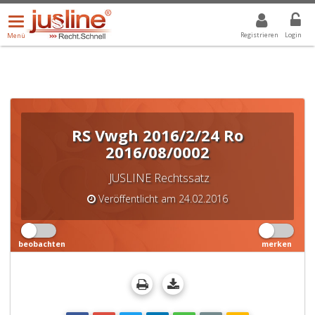
Menü
DROPDOWN: GEWÄHLTER WERT IST ALLE
ALLE
öffnen/schließen
Registrieren
Login
Menü
RS Vwgh 2016/2/24 Ro
2016/08/0002
JUSLINE Rechtssatz
Veröffentlicht am 24.02.2016
beobachten
merken