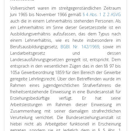
Vollversichert waren im streitgegenständlichen Zeitraum
Juni 1965 bis November 1966 gemäß
§ 4 Abs. 1 Z 2 ASVG
auch die in einem Lehrverhältnis stehenden Personen. Als
ein Lehrverhältnis im Sinne dieser Gesetzesstelle ist ein
Ausbildungsverhältnis aufzufassen, das dem Typus nach
einem Lehrverhältnis, wie es heute insbesondere im
Berufsausbildungsgesetz,
BGBl. Nr. 142/1969
, sowie im
Landarbeitsgesetz und dessen
Landesausführungsgesetzen geregelt ist, entspricht. Dem
entsprach in den wesentlichen Zügen das in den §§ 97 bis
105a Gewerbeordnung 1859 für den Bereich der Gewerbe
geregelte Lehrlingsrecht. Über den Betreffenden wurde im
Rahmen eines jugendgerichtlichen Strafverfahrens die
freiheitsentziehende Einweisung in eine Bundesanstalt für
Erziehungsbedürftige verfügt. Er hat seine
Arbeitsleistungen im Rahmen dieser Einweisung im
Zusammenhang mit seiner damaligen strafrechtlichen
Verurteilung verrichtet. Die Bundeserziehungsanstalt ist
hiebei nicht als Arbeitgeber funktionell in Erscheinung
getreten, sondern sie ist lediglich dem in § 5 Abs. 1