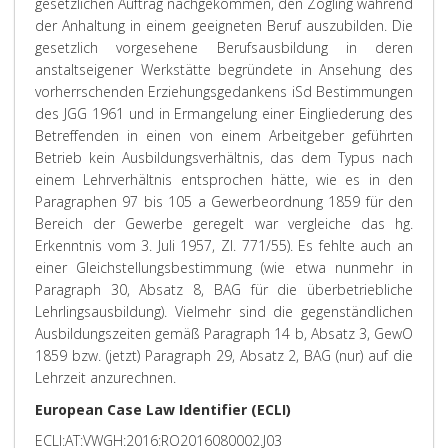
gesetzlichen Auftrag nachgekommen, den Zögling während
der Anhaltung in einem geeigneten Beruf auszubilden. Die
gesetzlich vorgesehene Berufsausbildung in deren
anstaltseigener Werkstätte begründete in Ansehung des
vorherrschenden Erziehungsgedankens iSd Bestimmungen
des JGG 1961 und in Ermangelung einer Eingliederung des
Betreffenden in einen von einem Arbeitgeber geführten
Betrieb kein Ausbildungsverhältnis, das dem Typus nach
einem Lehrverhältnis entsprochen hätte, wie es in den
Paragraphen 97 bis 105 a Gewerbeordnung 1859 für den
Bereich der Gewerbe geregelt war vergleiche das hg.
Erkenntnis vom 3. Juli 1957, Zl. 771/55). Es fehlte auch an
einer Gleichstellungsbestimmung (wie etwa nunmehr in
Paragraph 30, Absatz 8, BAG für die überbetriebliche
Lehrlingsausbildung). Vielmehr sind die gegenständlichen
Ausbildungszeiten gemäß Paragraph 14 b, Absatz 3, GewO
1859 bzw. (jetzt) Paragraph 29, Absatz 2, BAG (nur) auf die
Lehrzeit anzurechnen.
European Case Law Identifier (ECLI)
ECLI:AT:VWGH:2016:RO2016080002.J03