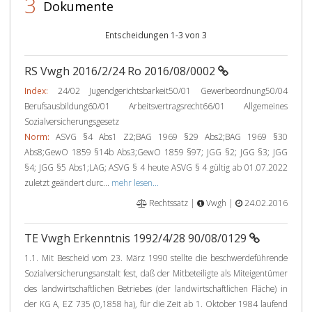
3
Dokumente
Entscheidungen 1-3 von 3
RS Vwgh 2016/2/24 Ro 2016/08/0002
Index:
24/02 Jugendgerichtsbarkeit50/01 Gewerbeordnung50/04
Berufsausbildung60/01 Arbeitsvertragsrecht66/01 Allgemeines
Sozialversicherungsgesetz
Norm:
ASVG §4 Abs1 Z2;BAG 1969 §29 Abs2;BAG 1969 §30
Abs8;GewO 1859 §14b Abs3;GewO 1859 §97; JGG §2; JGG §3; JGG
§4; JGG §5 Abs1;LAG; ASVG § 4 heute ASVG § 4 gültig ab 01.07.2022
zuletzt geändert durc...
mehr lesen...
Rechtssatz |
Vwgh |
24.02.2016
TE Vwgh Erkenntnis 1992/4/28 90/08/0129
1.1. Mit Bescheid vom 23. März 1990 stellte die beschwerdeführende
Sozialversicherungsanstalt fest, daß der Mitbeteiligte als Miteigentümer
des landwirtschaftlichen Betriebes (der landwirtschaftlichen Fläche) in
der KG A, EZ 735 (0,1858 ha), für die Zeit ab 1. Oktober 1984 laufend