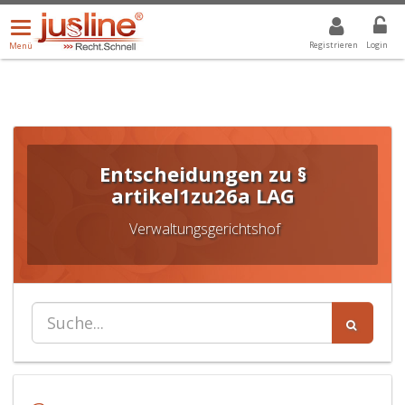
Menü
DROPDOWN: GEWÄHLTER WERT IST ALLE
ALLE
öffnen/schließen
Registrieren
Login
Menü
Entscheidungen zu §
artikel1zu26a LAG
Verwaltungsgerichtshof