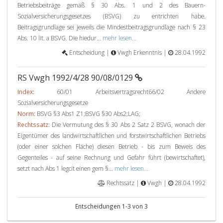
Betriebsbeiträge gemäß § 30 Abs. 1 und 2 des Bauern-
Sozialversicherungsgesetzes (BSVG) zu entrichten habe.
Beitragsgrundlage sei jeweils die Mindestbeitragsgrundlage nach § 23
Abs. 10 lit. a BSVG. Die hiedur...
mehr lesen...
Entscheidung |
Vwgh Erkenntnis |
28.04.1992
RS Vwgh 1992/4/28 90/08/0129
Index:
60/01 Arbeitsvertragsrecht66/02 Andere
Sozialversicherungsgesetze
Norm:
BSVG §3 Abs1 Z1;BSVG §30 Abs2;LAG;
Rechtssatz:
Die Vermutung des § 30 Abs 2 Satz 2 BSVG, wonach der
Eigentümer des landwirtschaftlichen und forstwirtschaftlichen Betriebs
(oder einer solchen Fläche) diesen Betrieb - bis zum Beweis des
Gegenteiles - auf seine Rechnung und Gefahr führt (bewirtschaftet),
setzt nach Abs 1 legcit einen gem §...
mehr lesen...
Rechtssatz |
Vwgh |
28.04.1992
Entscheidungen 1-3 von 3