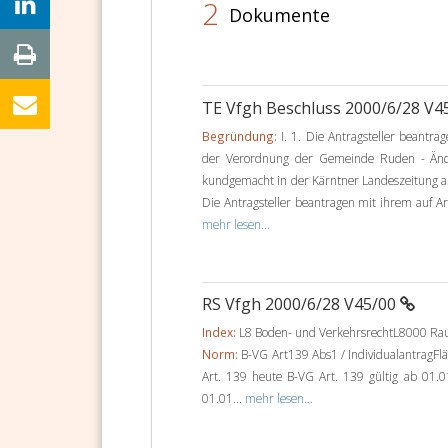
2
Dokumente
TE Vfgh Beschluss 2000/6/28 V4
Begründung:
I. 1. Die Antragsteller beantra
der Verordnung der Gemeinde Ruden - Änd
kundgemacht in der Kärntner Landeszeitung am 
Die Antragsteller beantragen mit ihrem auf A
mehr lesen...
RS Vfgh 2000/6/28 V45/00
Index:
L8 Boden- und VerkehrsrechtL8000 R
Norm:
B-VG Art139 Abs1 / Individualantrag
Art. 139 heute B-VG Art. 139 gültig ab 01.0
01.01...
mehr lesen...