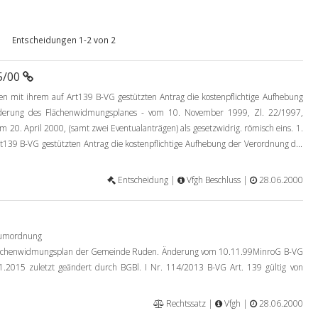
Entscheidungen 1-2 von 2
5/00
gen mit ihrem auf Art139 B-VG gestützten Antrag die kostenpflichtige Aufhebung
erung des Flächenwidmungsplanes - vom 10. November 1999, Zl. 22/1997,
20. April 2000, (samt zwei Eventualanträgen) als gesetzwidrig. römisch eins. 1.
rt139 B-VG gestützten Antrag die kostenpflichtige Aufhebung der Verordnung d...
Entscheidung |
Vfgh Beschluss |
28.06.2000
aumordnung
Flächenwidmungsplan der Gemeinde Ruden. Änderung vom 10.11.99MinroG B-VG
1.2015 zuletzt geändert durch BGBl. I Nr. 114/2013 B-VG Art. 139 gültig von
Rechtssatz |
Vfgh |
28.06.2000