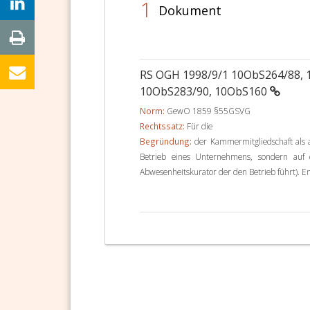
1
Dokument
RS OGH 1998/9/1 10ObS264/88, 
10ObS283/90, 10ObS160
Norm:
GewO 1859 §55GSVG
Rechtssatz:
Für die
Begründung:
der Kammermitgliedschaft als a
Betrieb eines Unternehmens, sondern auf 
Abwesenheitskurator der den Betrieb führt). 