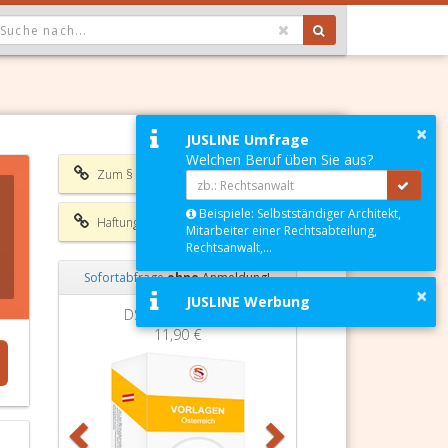
OPDOWN: GEWÄHLTER WERT IST ALLE
×
JUSLINE Umfrage
Welchen Beruf üben Sie aus?
Zum § 1 GSVG
Beispiele: Selbstständiger Architekt,
Haftungsausschluss
Mitarbeiter einer Rechtsabteilung,
Rechtsanwalt,...
Sofortabfrage
ohne
Anmeldung!
×
JUSLINE Werbung
Zurück
Weiter
DSGVO Vorlagen
11,90 €