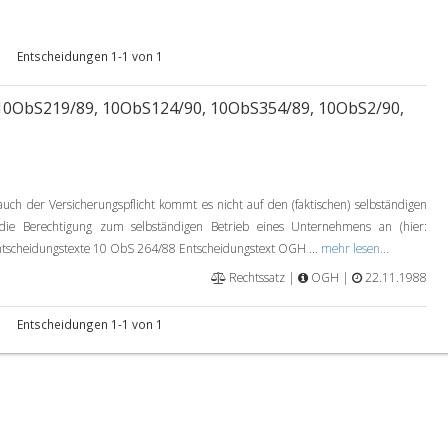
Entscheidungen 1-1 von 1
10ObS219/89, 10ObS124/90, 10ObS354/89, 10ObS2/90,
uch der Versicherungspflicht kommt es nicht auf den (faktischen) selbständigen
die Berechtigung zum selbständigen Betrieb eines Unternehmens an (hier:
Entscheidungstexte 10 ObS 264/88 Entscheidungstext OGH ...
mehr lesen...
Rechtssatz |
OGH |
22.11.1988
Entscheidungen 1-1 von 1