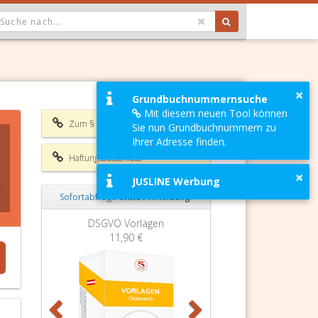
OPDOWN: GEWÄHLTER WERT IST ALLE
×
Grundbuchnummernsuche
Mit diesem neuen Tool können
Zum § 5 AKG
Sie nun Grundbuchnummern zu
Ihrer Adresse finden.
Haftungsausschluss
×
JUSLINE Werbung
Sofortabfrage
ohne
Anmeldung!
Zurück
Weiter
DSGVO Vorlagen
11,90 €