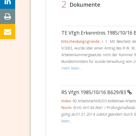
2
Dokumente
TE Vfgh Erkenntnis 1985/10/16
Entscheidungsgründe:
I. 1. Mit Bescheid d
V/3/83, wurde über einen Antrag des R W, W,
Arbeiterkammergesetzes nicht der Kammer für 
Bundesministers für soziale Verwaltung vom 26.
mehr lesen...
RS Vfgh 1985/10/16 B629/83
Index:
60 Arbeitsrecht60/03 Kollektives Arbeit
Norm:
B-VG Art144 Abs1 / Prüfungsmaßstab 
gültig ab 01.01.2014 zuletzt geändert durch B
lesen...