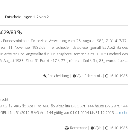
Entscheidungen 1-2 von 2
 B629/83
es Bundesministers für soziale Verwaltung vom 26. August 1983, Z 31.417/77-
 vom 11. November 1982 dahin entschieden, daß dieser gemäß §5 Abs2 lita des
Arbeiter und Angestellte für Tir. angehöre. römisch eins. 1. Mit Bescheid des
 August 1983, Ziffer 31 Punkt 417 /, 77 -, römisch fünf /, 3 /, 83,, wurde über...
Entscheidung |
Vfgh Erkenntnis |
16.10.1985
srecht
AKG §2 AKG §5 Abs1 litd AKG §5 Abs2 lita B-VG Art. 144 heute B-VG Art. 144
GBl. I Nr. 51/2012 B-VG Art. 144 gültig von 01.01.2004 bis 31.12.2013 ...
mehr
Rechtssatz |
Vfgh |
16.10.1985