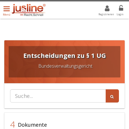
Menü
DROPDOWN: GEWÄHLTER WERT IST ALLE
ALLE
öffnen/schließen
Registrieren
Login
Menü
Entscheidungen zu § 1 UG
Bundesverwaltungsgericht
4
Dokumente