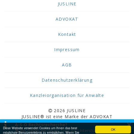
JUSLINE
ADVOKAT
Kontakt
Impressum
AGB
Datenschutzerklärung
Kanzleiorganisation für Anwälte
2026 JUSLINE
JUSLINE® ist eine Marke der ADVOKAT
×
Unternehmensberatung Greiter & Greiter GmbH.
A-S-O Rechtsrecherche?
Diese Website verwendet Cookies um Ihnen das best
OK
Wir haben ein neues Tool zur Unterstützung bei der
möglichste Benutzererlebnis zu ermöglichen. Wenn Sie