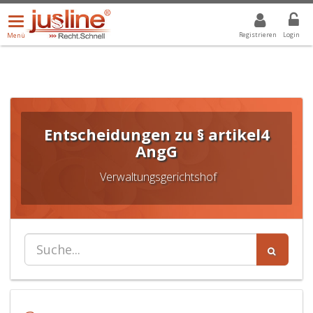
Menü
DROPDOWN: GEWÄHLTER WERT IST ALLE
ALLE
öffnen/schließen
Registrieren
Login
Menü
Entscheidungen zu § artikel4
AngG
Verwaltungsgerichtshof