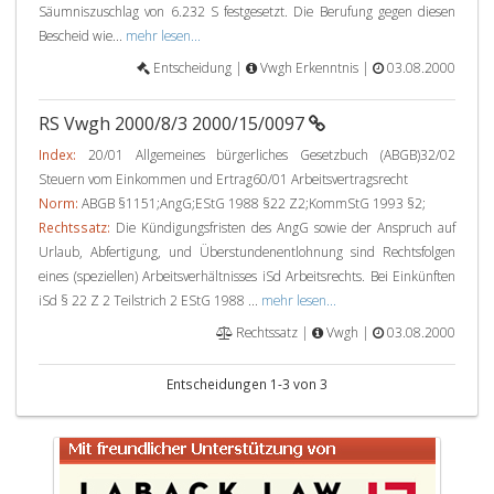
Säumniszuschlag von 6.232 S festgesetzt. Die Berufung gegen diesen
Bescheid wie...
mehr lesen...
Entscheidung |
Vwgh Erkenntnis |
03.08.2000
RS Vwgh 2000/8/3 2000/15/0097
Index:
20/01 Allgemeines bürgerliches Gesetzbuch (ABGB)32/02
Steuern vom Einkommen und Ertrag60/01 Arbeitsvertragsrecht
Norm:
ABGB §1151;AngG;EStG 1988 §22 Z2;KommStG 1993 §2;
Rechtssatz:
Die Kündigungsfristen des AngG sowie der Anspruch auf
Urlaub, Abfertigung, und Überstundenentlohnung sind Rechtsfolgen
eines (speziellen) Arbeitsverhältnisses iSd Arbeitsrechts. Bei Einkünften
iSd § 22 Z 2 Teilstrich 2 EStG 1988 ...
mehr lesen...
Rechtssatz |
Vwgh |
03.08.2000
Entscheidungen 1-3 von 3