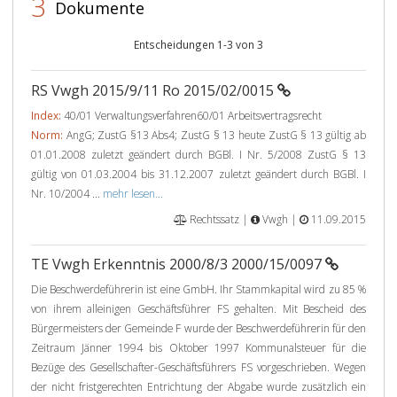
3
Dokumente
Entscheidungen 1-3 von 3
RS Vwgh 2015/9/11 Ro 2015/02/0015
Index:
40/01 Verwaltungsverfahren60/01 Arbeitsvertragsrecht
Norm:
AngG; ZustG §13 Abs4; ZustG § 13 heute ZustG § 13 gültig ab
01.01.2008 zuletzt geändert durch BGBl. I Nr. 5/2008 ZustG § 13
gültig von 01.03.2004 bis 31.12.2007 zuletzt geändert durch BGBl. I
Nr. 10/2004 ...
mehr lesen...
Rechtssatz |
Vwgh |
11.09.2015
TE Vwgh Erkenntnis 2000/8/3 2000/15/0097
Die Beschwerdeführerin ist eine GmbH. Ihr Stammkapital wird zu 85 %
von ihrem alleinigen Geschäftsführer FS gehalten. Mit Bescheid des
Bürgermeisters der Gemeinde F wurde der Beschwerdeführerin für den
Zeitraum Jänner 1994 bis Oktober 1997 Kommunalsteuer für die
Bezüge des Gesellschafter-Geschäftsführers FS vorgeschrieben. Wegen
der nicht fristgerechten Entrichtung der Abgabe wurde zusätzlich ein