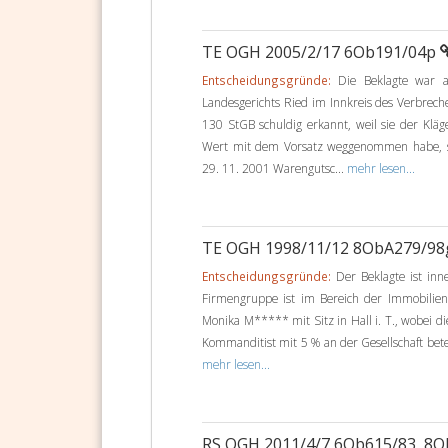
TE OGH 2005/2/17 6Ob191/04p
Entscheidungsgründe:
Die Beklagte war al
Landesgerichts Ried im Innkreis des Verbrec
130 StGB schuldig erkannt, weil sie der Kl
Wert mit dem Vorsatz weggenommen habe, s
29. 11. 2001 Warengutsc...
mehr lesen...
TE OGH 1998/11/12 8ObA279/9
Entscheidungsgründe:
Der Beklagte ist inn
Firmengruppe ist im Bereich der Immobilien
Monika M***** mit Sitz in Hall i. T., wobei 
Kommanditist mit 5 % an der Gesellschaft betei
mehr lesen...
RS OGH 2011/4/7 6Ob615/83, 8O