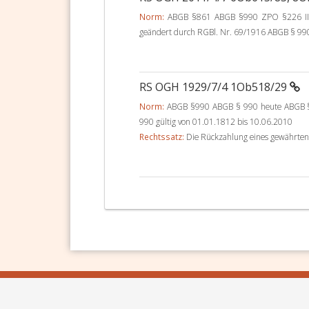
Norm:
ABGB §861 ABGB §990 ZPO §226 IIIB
geändert durch RGBl. Nr. 69/1916 ABGB § 990 
RS OGH 1929/7/4 1Ob518/29
Norm:
ABGB §990 ABGB § 990 heute ABGB § 9
990 gültig von 01.01.1812 bis 10.06.2010
Rechtssatz:
Die Rückzahlung eines gewährten 