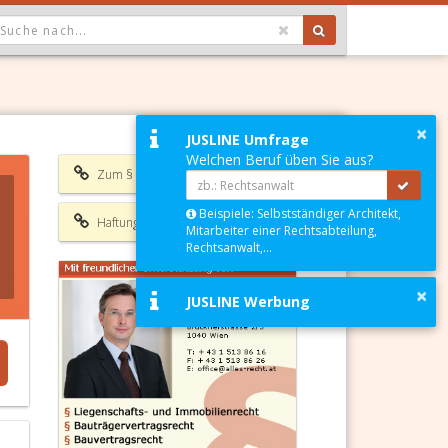
OPDOWN: GEWÄHLTER WERT IST ALLE
×
JUSLINE Umfrage
Welchen Beruf üben Sie aus?
Zum § 990 ABGB
Beispiele: Selbstständiger Architekt,
Haftungsausschluss
Mitarbeiter einer Rechtsabteilung,
Rechtsanwalt,...
×
JUSLINE Werbung