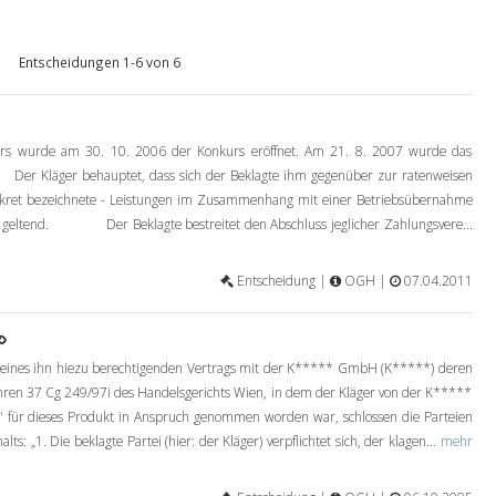
Entscheidungen 1-6 von 6
s wurde am 30. 10. 2006 der Konkurs eröffnet. Am 21. 8. 2007 wurde das
Kläger behauptet, dass sich der Beklagte ihm gegenüber zur ratenweisen
nkret bezeichnete - Leistungen im Zusammenhang mit einer Betriebsübernahme
aten geltend. Der Beklagte bestreitet den Abschluss jeglicher Zahlungsvere...
Entscheidung |
OGH |
07.04.2011
 eines ihn hiezu berechtigenden Vertrags mit der K***** GmbH (K*****) deren
hren 37 Cg 249/97i des Handelsgerichts Wien, in dem der Kläger von der K*****
n" für dieses Produkt in Anspruch genommen worden war, schlossen die Parteien
s: „1. Die beklagte Partei (hier: der Kläger) verpflichtet sich, der klagen...
mehr