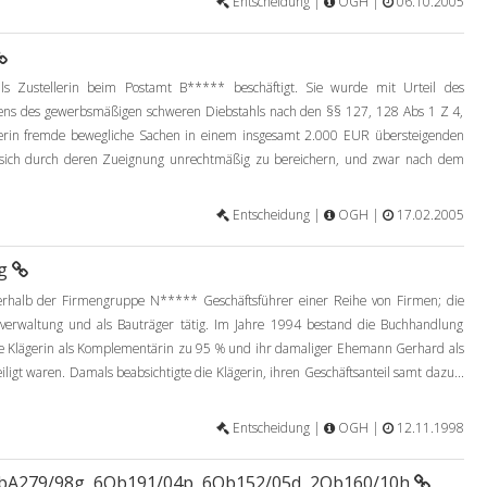
Entscheidung |
OGH |
06.10.2005
s Zustellerin beim Postamt B***** beschäftigt. Sie wurde mit Urteil des
hens des gewerbsmäßigen schweren Diebstahls nach den §§ 127, 128 Abs 1 Z 4,
ägerin fremde bewegliche Sachen in einem insgesamt 2.000 EUR übersteigenden
ich durch deren Zueignung unrechtmäßig zu bereichern, und zwar nach dem
Entscheidung |
OGH |
17.02.2005
8g
erhalb der Firmengruppe N***** Geschäftsführer einer Reihe von Firmen; die
verwaltung und als Bauträger tätig. Im Jahre 1994 bestand die Buchhandlung
die Klägerin als Komplementärin zu 95 % und ihr damaliger Ehemann Gerhard als
ligt waren. Damals beabsichtigte die Klägerin, ihren Geschäftsanteil samt dazu...
Entscheidung |
OGH |
12.11.1998
bA279/98g, 6Ob191/04p, 6Ob152/05d, 2Ob160/10h