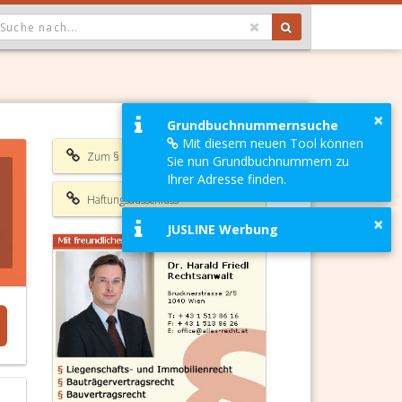
OPDOWN: GEWÄHLTER WERT IST ALLE
×
Grundbuchnummernsuche
Mit diesem neuen Tool können
Zum § 715 ABGB
Sie nun Grundbuchnummern zu
Ihrer Adresse finden.
Haftungsausschluss
×
JUSLINE Werbung