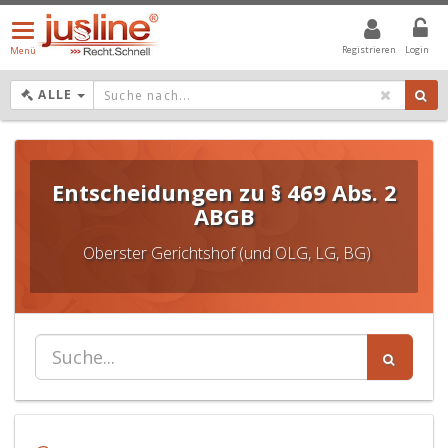
Menü
öffnen/schließen
Registrieren
Login
Menü
DROPDOWN: GEWÄHLTER WERT IST ALLE
ALLE
Entscheidungen zu § 469 Abs. 2
ABGB
Oberster Gerichtshof (und OLG, LG, BG)