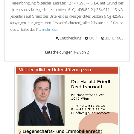
Hereinbringung folgender Beträge: 1.) 147.293,-- S s.A. auf Grund des
Urteiles des Kreisgerichtes Leoben, 6 Cg 408/82 2.) 364.911,-- S s.A.
jedenfalls auf Grund des Urteiles des Kreisgerichtes Leoben 6 Cg 425/82
(ergangen nur gegen den Erstverpflichteten), allenfalls auch auf Grund
des Urteiles des K...
mehr lesen...
Entscheidung |
OGH |
30.10.1985
Entscheidungen 1-2 von 2