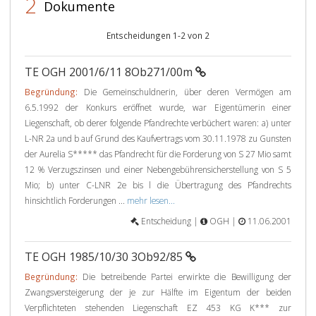
2
Dokumente
Entscheidungen 1-2 von 2
TE OGH 2001/6/11 8Ob271/00m
Begründung:
Die Gemeinschuldnerin, über deren Vermögen am
6.5.1992 der Konkurs eröffnet wurde, war Eigentümerin einer
Liegenschaft, ob derer folgende Pfandrechte verbüchert waren: a) unter
L-NR 2a und b auf Grund des Kaufvertrags vom 30.11.1978 zu Gunsten
der Aurelia S***** das Pfandrecht für die Forderung von S 27 Mio samt
12 % Verzugszinsen und einer Nebengebührensicherstellung von S 5
Mio; b) unter C-LNR 2e bis l die Übertragung des Pfandrechts
hinsichtlich Forderungen ...
mehr lesen...
Entscheidung |
OGH |
11.06.2001
TE OGH 1985/10/30 3Ob92/85
Begründung:
Die betreibende Partei erwirkte die Bewilligung der
Zwangsversteigerung der je zur Hälfte im Eigentum der beiden
Verpflichteten stehenden Liegenschaft EZ 453 KG K*** zur