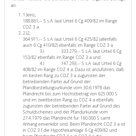
an:
1.)
eins,
188.861,-- S s.A. laut Urteil 6 Cg 409/82 im Range
COZ 3 a
2.)
2,
364.911,-- S s.A. laut Urteil 6 Cg 425/82 (allenfalls
auch 6 Cg 410/82) ebenfalls im Range COZ 3 a
3.)
333.279,-- S s.A. laut Urteil 6 Cg
153/82 ebenfalls im Range COZ 3 a und
4.)
147.293,-- S s.A. laut Urteil 6 Cg
408/82 im Range COZ 4 a. Dazu ist anzuführen, daß
im besten Rang zu COZ 3 a zugunsten der
betreibenden Partei auf Grund der
Pfandbestellungsurkunde vom 30.6.1978 das
Pfandrecht bis zum Höchstbetrag von 625.000 S
und im zweitbesten Rang zu COZ 4 a ebenfalls
zugunsten der betreibenden Partei auf Grund des
Schuldscheines und der Pfandurkunde vom
27.4.1979 das Pfandrecht für 160.000 S samt
Anhang einverleibt sind. Beim Pfandrecht COZ 3 a ist
in COZ 3 f die Hypothekarklage 6 Cg 409/82 und