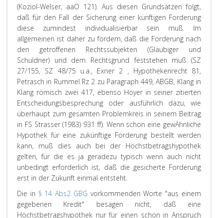
(Koziol-Welser, aaO 121). Aus diesen Grundsätzen folgt,
daß für den Fall der Sicherung einer künftigen Forderung
diese zumindest individualisierbar sein muß. Im
allgemeinen ist daher zu fordern, daß die Forderung nach
den getroffenen Rechtssubjekten (Gläubiger und
Schuldner) und dem Rechtsgrund feststehen muß (SZ
27/155, SZ 48/75 u.a., Exner 2 , Hypothekenrecht 81,
Petrasch in Rummel Rz 2 zu Paragraph 449, ABGB, Klang in
Klang römisch zwei 417, ebenso Hoyer in seiner zitierten
Entscheidungsbesprechung oder ausführlich dazu, wie
überhaupt zum gesamten Problemkreis in seinem Beitrag
in FS Strasser (1983) 931 ff). Wenn schon eine gewÄhnliche
Hypothek für eine zukünftige Forderung bestellt werden
kann, muß dies auch bei der Höchstbetragshypothek
gelten, für die es ja geradezu typisch wenn auch nicht
unbedingt erforderlich ist, daß die gesicherte Forderung
erst in der Zukunft einmal entsteht.
Die in
§ 14 Abs2 GBG
vorkommenden Worte "aus einem
gegebenen Kredit" besagen nicht, daß eine
Höchstbetragshypothek nur für einen schon in Anspruch