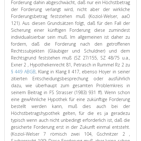
Forderung dahin abgeschwächt, daß nur ein Höchstbetrag
der Forderung verlangt wird, nicht aber der wirkliche
Forderungsbetrag feststehen muß (Koziol-Welser, aaO
121). Aus diesen Grundsätzen folgt, daß für den Fall der
Sicherung einer künftigen Forderung diese zumindest
individualisierbar sein muß. Im allgemeinen ist daher zu
fordern, daß die Forderung nach den getroffenen
Rechtssubjekten (Gläubiger und Schuldner) und dem
Rechtsgrund feststehen muß (SZ 27/155, SZ 48/75 u.a.,
Exner 2 , Hypothekenrecht 81, Petrasch in Rummel Rz 2 zu
§ 449 ABGB
, Klang in Klang II 417, ebenso Hoyer in seiner
zitierten Entscheidungsbesprechung oder ausführlich
dazu, wie überhaupt zum gesamten Problemkreis in
seinem Beitrag in FS Strasser (1983) 931 ff). Wenn schon
eine gewÄhnliche Hypothek für eine zukünftige Forderung
bestellt werden kann, muß dies auch bei der
Höchstbetragshypothek gelten, für die es ja geradezu
typisch wenn auch nicht unbedingt erforderlich ist, daß die
gesicherte Forderung erst in der Zukunft einmal entsteht.
(Koziol-Welser 7 römisch zwei 104, Gschnitzer 2 ,
Sachenrecht 190). Diese Forderung muß aber keine schon