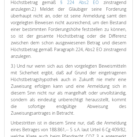
Höchstbetrag gemäß
§ 224 Abs2 EO
zinstragend
anzulegen.
2.) Meldet der Gläubiger seine Forderung
überhaupt nicht an, oder ist seine Anmeldung samt den
vorgelegten Beweisen nicht ausreichend, um den Bestand
einer bestimmten Forderungshöhe feststellen zu können,
so ist der gesamte Höchstbetrag oder die Differenz
zwischen dem schon ausgewiesenen Betrag und diesem
Höchstbetrag gemäß Paragraph 224, Abs2 EO zinstragend
anzulegen.
3.) Und nur wenn sich aus den vorgelegten Beweismitteln
mit Sicherheit ergibt, daß auf Grund der eingetragenen
Höchstbetragshypothek auch in Zukunft nie mehr eine
Zuweisung erfolgen kann und eine Anmeldung sich in
diesem Sinn nicht nur als mangelhaft oder unvollständig,
sondern als eindeutig unberechtigt herausstellt, kommt
die sofortige endgültige Abweisung des
Zuweisungsantrages in Betracht.
Unbestritten ist in diesem Sinne nur, daß die Anmeldung
eines Betrages von 188.861,-- S s.A. laut Urteil 6 Cg 409/82,
welche Klage auch beim Pfandrecht COZ 3 a angemerkt