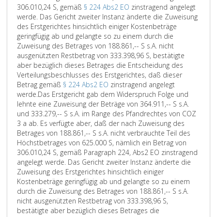
306.010,24 S, gemäß
§ 224 Abs2 EO
zinstragend angelegt
werde. Das Gericht zweiter Instanz änderte die Zuweisung
des Erstgerichtes hinsichtlich einiger Kostenbeträge
geringfügig ab und gelangte so zu einem durch die
Zuweisung des Betrages von 188.861,-- S s.A. nicht
ausgenützten Restbetrag von 333.398,96 S, bestätigte
aber bezüglich dieses Betrages die Entscheidung des
Verteilungsbeschlusses des Erstgerichtes, daß dieser
Betrag gemäß
§ 224 Abs2 EO
zinstragend angelegt
werde.
Das Erstgericht gab dem Widerspruch Folge und
lehnte eine Zuweisung der Beträge von 364.911,-- S s.A.
und 333.279,-- S s.A. im Range des Pfandrechtes von COZ
3 a ab. Es verfügte aber, daß der nach Zuweisung des
Betrages von 188.861,-- S s.A. nicht verbrauchte Teil des
Höchstbetrages von 625.000 S, nämlich ein Betrag von
306.010,24 S, gemäß Paragraph 224, Abs2 EO zinstragend
angelegt werde. Das Gericht zweiter Instanz änderte die
Zuweisung des Erstgerichtes hinsichtlich einiger
Kostenbeträge geringfügig ab und gelangte so zu einem
durch die Zuweisung des Betrages von 188.861,-- S s.A.
nicht ausgenützten Restbetrag von 333.398,96 S,
bestätigte aber bezüglich dieses Betrages die