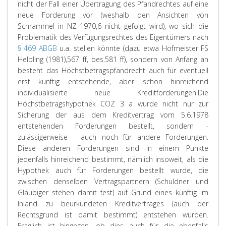
nicht der Fall einer Übertragung des Pfandrechtes auf eine
neue Forderung vor (weshalb den Ansichten von
Schrammel in NZ 1970,6 nicht gefolgt wird), wo sich die
Problematik des Verfügungsrechtes des Eigentümers nach
§ 469 ABGB
u.a. stellen könnte (dazu etwa Hofmeister FS
Helbling (1981),567 ff, bes.581 ff), sondern von Anfang an
besteht das Höchstbetragspfandrecht auch für eventuell
erst künftig entstehende, aber schon hinreichend
individualisierte neue Kreditforderungen.
Die
Höchstbetragshypothek COZ 3 a wurde nicht nur zur
Sicherung der aus dem Kreditvertrag vom 5.6.1978
entstehenden Forderungen bestellt, sondern -
zulässigerweise - auch noch für andere Forderungen.
Diese anderen Forderungen sind in einem Punkte
jedenfalls hinreichend bestimmt, nämlich insoweit, als die
Hypothek auch für Forderungen bestellt wurde, die
zwischen denselben Vertragspartnern (Schuldner und
Gläubiger stehen damit fest) auf Grund eines künftig im
Inland zu beurkundeten Kreditvertrages (auch der
Rechtsgrund ist damit bestimmt) entstehen würden.
Fraglich ist hingegen, ob dies auch für die ebenfalls