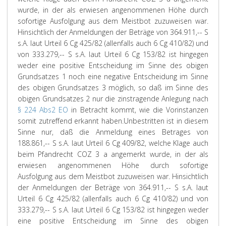
wurde, in der als erwiesen angenommenen Höhe durch
sofortige Ausfolgung aus dem Meistbot zuzuweisen war.
Hinsichtlich der Anmeldungen der Beträge von 364.911,-- S
s.A. laut Urteil 6 Cg 425/82 (allenfalls auch 6 Cg 410/82) und
von 333.279,-- S s.A. laut Urteil 6 Cg 153/82 ist hingegen
weder eine positive Entscheidung im Sinne des obigen
Grundsatzes 1 noch eine negative Entscheidung im Sinne
des obigen Grundsatzes 3 möglich, so daß im Sinne des
obigen Grundsatzes 2 nur die zinstragende Anlegung nach
§ 224 Abs2 EO
in Betracht kommt, wie die Vorinstanzen
somit zutreffend erkannt haben.
Unbestritten ist in diesem
Sinne nur, daß die Anmeldung eines Betrages von
188.861,-- S s.A. laut Urteil 6 Cg 409/82, welche Klage auch
beim Pfandrecht COZ 3 a angemerkt wurde, in der als
erwiesen angenommenen Höhe durch sofortige
Ausfolgung aus dem Meistbot zuzuweisen war. Hinsichtlich
der Anmeldungen der Beträge von 364.911,-- S s.A. laut
Urteil 6 Cg 425/82 (allenfalls auch 6 Cg 410/82) und von
333.279,-- S s.A. laut Urteil 6 Cg 153/82 ist hingegen weder
eine positive Entscheidung im Sinne des obigen