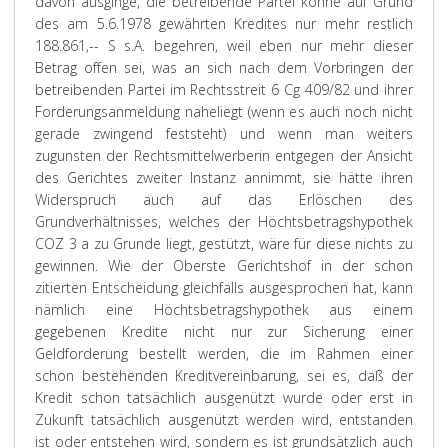
davon ausginge, die betreibende Partei könne auf Grund
des am 5.6.1978 gewährten Kredites nur mehr restlich
188.861,-- S s.A. begehren, weil eben nur mehr dieser
Betrag offen sei, was an sich nach dem Vorbringen der
betreibenden Partei im Rechtsstreit 6 Cg 409/82 und ihrer
Forderungsanmeldung naheliegt (wenn es auch noch nicht
gerade zwingend feststeht) und wenn man weiters
zugunsten der Rechtsmittelwerberin entgegen der Ansicht
des Gerichtes zweiter Instanz annimmt, sie hätte ihren
Widerspruch auch auf das Erlöschen des
Grundverhältnisses, welches der Höchtsbetragshypothek
COZ 3 a zu Grunde liegt, gestützt, wäre für diese nichts zu
gewinnen. Wie der Oberste Gerichtshof in der schon
zitierten Entscheidung gleichfalls ausgesprochen hat, kann
nämlich eine Höchtsbetragshypothek aus einem
gegebenen Kredite nicht nur zur Sicherung einer
Geldforderung bestellt werden, die im Rahmen einer
schon bestehenden Kreditvereinbarung, sei es, daß der
Kredit schon tatsächlich ausgenützt wurde oder erst in
Zukunft tatsächlich ausgenützt werden wird, entstanden
ist oder entstehen wird, sondern es ist grundsätzlich auch