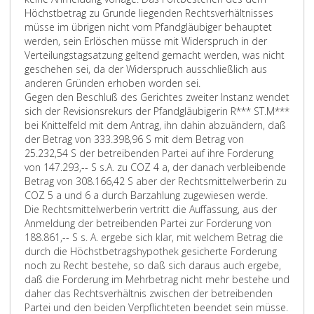
Höchstbetrag zu Grunde liegenden Rechtsverhältnisses
müsse im übrigen nicht vom Pfandgläubiger behauptet
werden, sein Erlöschen müsse mit Widerspruch in der
Verteilungstagsatzung geltend gemacht werden, was nicht
geschehen sei, da der Widerspruch ausschließlich aus
anderen Gründen erhoben worden sei.
Gegen den Beschluß des Gerichtes zweiter Instanz wendet
sich der Revisionsrekurs der Pfandgläubigerin R*** ST.M***
bei Knittelfeld mit dem Antrag, ihn dahin abzuändern, daß
der Betrag von 333.398,96 S mit dem Betrag von
25.232,54 S der betreibenden Partei auf ihre Forderung
von 147.293,-- S s.A. zu COZ 4 a, der danach verbleibende
Betrag von 308.166,42 S aber der Rechtsmittelwerberin zu
COZ 5 a und 6 a durch Barzahlung zugewiesen werde.
Die Rechtsmittelwerberin vertritt die Auffassung, aus der
Anmeldung der betreibenden Partei zur Forderung von
188.861,-- S s. A. ergebe sich klar, mit welchem Betrag die
durch die Höchstbetragshypothek gesicherte Forderung
noch zu Recht bestehe, so daß sich daraus auch ergebe,
daß die Forderung im Mehrbetrag nicht mehr bestehe und
daher das Rechtsverhältnis zwischen der betreibenden
Partei und den beiden Verpflichteten beendet sein müsse.