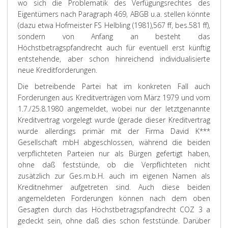
wo sich die Problematik des Verfügungsrechtes des
Eigentümers nach Paragraph 469, ABGB u.a. stellen könnte
(dazu etwa Hofmeister FS Helbling (1981),567 ff, bes.581 ff),
sondern von Anfang an besteht das
Höchstbetragspfandrecht auch für eventuell erst künftig
entstehende, aber schon hinreichend individualisierte
neue Kreditforderungen.
Die betreibende Partei hat im konkreten Fall auch
Forderungen aus Kreditverträgen vom März 1979 und vom
1.7./25.8.1980 angemeldet, wobei nur der letztgenannte
Kreditvertrag vorgelegt wurde (gerade dieser Kreditvertrag
wurde allerdings primär mit der Firma David K***
Gesellschaft mbH abgeschlossen, während die beiden
verpflichteten Parteien nur als Bürgen gefertigt haben,
ohne daß feststünde, ob die Verpflichteten nicht
zusätzlich zur Ges.m.b.H. auch im eigenen Namen als
Kreditnehmer aufgetreten sind. Auch diese beiden
angemeldeten Forderungen können nach dem oben
Gesagten durch das Höchstbetragspfandrecht COZ 3 a
gedeckt sein, ohne daß dies schon feststünde. Darüber