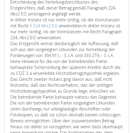
Entscheidung des Verteilungsbeschlusses des
Erstgerichtes, daß dieser Betrag gemäß Paragraph 224,
Abs2 EO zinstragend angelegt werde.
In dritter Instanz ist nur mehr strittig, ob die Vorinstanzen
mit Recht
§ 224 Abs2 EO
anwendeten.
In dritter Instanz ist
nur mehr strittig, ob die Vorinstanzen mit Recht Paragraph
224, Abs2 EO anwendeten.
Das Erstgericht vertrat diesbezüglich die Auffassung, daß
sich aus den vorgelegten Urkunden zur Anmeldung der
Forderungen von 364.911,-- S s.A. und 333.279,-- S s.A.
keine Hinweise für die von der betreibenden Partei
behauptete Sicherstellung der späteren Kredite durch die
zu COZ 3 a einverleibte Höchstbetragshypothek ergäben.
Das Gericht zweiter Instanz ging davon aus, daß nicht
feststehe, daß das Rechtsverhältnis, das der strittigen
Höchstbetragshypothek zu Grunde liege, erloschen sei.
Die betreibende Partei behaupte nahezu das Gegenteil.
Die von der betreibenden Partei vorgelegten Urkunden
seien durchwegs nur unbeglaubigte Abschriften oder
Fotokopien, so daß sie schon deshalb keinen schlüssigen
Beweis ermöglichten. Über den zuzuweisenden Betrag
hinaus sei daher so vorzugehen, wie wenn dazu überhaupt
keine Anmeldung vorläge. Das Fortbestehen des dem