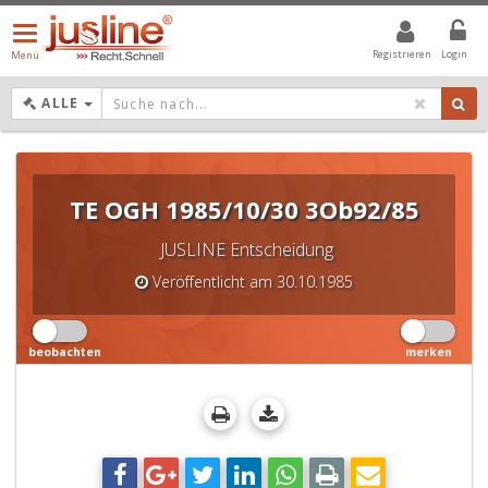
Menü
öffnen/schließen
Registrieren
Login
Menü
DROPDOWN: GEWÄHLTER WERT IST ALLE
ALLE
TE OGH 1985/10/30 3Ob92/85
JUSLINE Entscheidung
Veröffentlicht am 30.10.1985
beobachten
merken