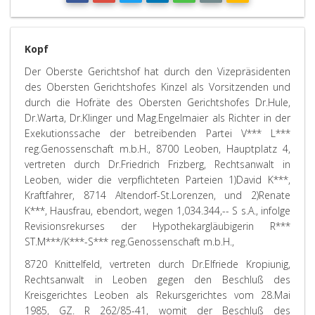
Kopf
Der Oberste Gerichtshof hat durch den Vizepräsidenten
des Obersten Gerichtshofes Kinzel als Vorsitzenden und
durch die Hofräte des Obersten Gerichtshofes Dr.Hule,
Dr.Warta, Dr.Klinger und Mag.Engelmaier als Richter in der
Exekutionssache der betreibenden Partei V*** L***
reg.Genossenschaft m.b.H., 8700 Leoben, Hauptplatz 4,
vertreten durch Dr.Friedrich Frizberg, Rechtsanwalt in
Leoben, wider die verpflichteten Parteien 1)David K***,
Kraftfahrer, 8714 Altendorf-St.Lorenzen, und 2)Renate
K***, Hausfrau, ebendort, wegen 1,034.344,-- S s.A., infolge
Revisionsrekurses der Hypothekargläubigerin R***
ST.M***/K***-S*** reg.Genossenschaft m.b.H.,
8720 Knittelfeld, vertreten durch Dr.Elfriede Kropiunig,
Rechtsanwalt in Leoben gegen den Beschluß des
Kreisgerichtes Leoben als Rekursgerichtes vom 28.Mai
1985, GZ. R 262/85-41, womit der Beschluß des