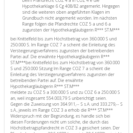
beim Pfandrecht COZ 4 a in COZ 4 e die
Hypothekarklage 6 Cg 408/82 angemerkt. Hingegen
sind die weiteren oben angeführten Klagen im
Grundbuch nicht angemerkt worden. Im nächsten
Range folgen die Pfandrechte COZ 5 a und 6 a
zugunsten der Hypothekargläubigerin R*** ST.M***
bei Knittelfeld bis zum Höchstbetrag von 360.000 S und
250.000 S. Im Range COZ 7 a scheint die Einleitung des
Versteigerungsverfahrens zugunsten der betreibenden
Partei auf. Die erwähnte Hypothekargläubigerin R***
ST.M***
bei Knittelfeld bis zum Höchstbetrag von 360.000
S und 250.000 Sitzung Im Range COZ 7 a scheint die
Einleitung des Versteigerungsverfahrens zugunsten der
betreibenden Partei auf. Die erwähnte
Hypothekargläubigerin R*** ST.M***
meldete zu COZ 5 a 300.000 S und zu COZ 6 a 250.000 S
an, weil insgesamt 554.003,79 S unberichtigt seien.
Gegen die Zuweisung von 364.911,-- S s.A. und 333.279,-- S
s.A., jeweils im Range COZ 3 a erhob die R*** ST.M***
Widerspruch mit der Begründung, es handle sich bei
diesen Forderungen nicht um solche, die durch das
Höchstbetragspfandrecht in COZ 3 a gesichert seien. Der