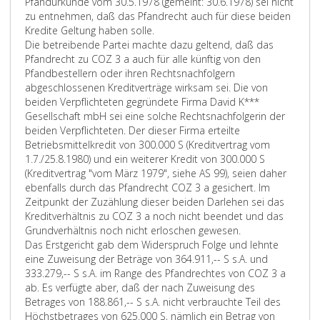
Pfandurkunde vom 30.5.1978 (gemeint: 30.6.1978) sei nicht
zu entnehmen, daß das Pfandrecht auch für diese beiden
Kredite Geltung haben solle.
Die betreibende Partei machte dazu geltend, daß das
Pfandrecht zu COZ 3 a auch für alle künftig von den
Pfandbestellern oder ihren Rechtsnachfolgern
abgeschlossenen Kreditverträge wirksam sei. Die von
beiden Verpflichteten gegründete Firma David K***
Gesellschaft mbH sei eine solche Rechtsnachfolgerin der
beiden Verpflichteten. Der dieser Firma erteilte
Betriebsmittelkredit von 300.000 S (Kreditvertrag vom
1.7./25.8.1980) und ein weiterer Kredit von 300.000 S
(Kreditvertrag "vom März 1979", siehe AS 99), seien daher
ebenfalls durch das Pfandrecht COZ 3 a gesichert. Im
Zeitpunkt der Zuzählung dieser beiden Darlehen sei das
Kreditverhältnis zu COZ 3 a noch nicht beendet und das
Grundverhältnis noch nicht erloschen gewesen.
Das Erstgericht gab dem Widerspruch Folge und lehnte
eine Zuweisung der Beträge von 364.911,-- S s.A. und
333.279,-- S s.A. im Range des Pfandrechtes von COZ 3 a
ab. Es verfügte aber, daß der nach Zuweisung des
Betrages von 188.861,-- S s.A. nicht verbrauchte Teil des
Höchstbetrages von 625.000 S, nämlich ein Betrag von