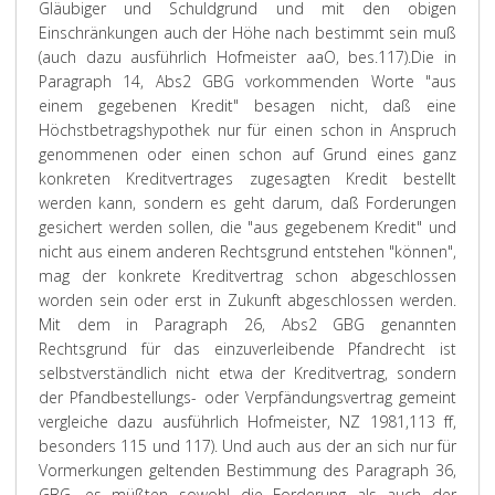
Gläubiger und Schuldgrund und mit den obigen
Einschränkungen auch der Höhe nach bestimmt sein muß
(auch dazu ausführlich Hofmeister aaO, bes.117).
Die in
Paragraph 14, Abs2 GBG vorkommenden Worte "aus
einem gegebenen Kredit" besagen nicht, daß eine
Höchstbetragshypothek nur für einen schon in Anspruch
genommenen oder einen schon auf Grund eines ganz
konkreten Kreditvertrages zugesagten Kredit bestellt
werden kann, sondern es geht darum, daß Forderungen
gesichert werden sollen, die "aus gegebenem Kredit" und
nicht aus einem anderen Rechtsgrund entstehen "können",
mag der konkrete Kreditvertrag schon abgeschlossen
worden sein oder erst in Zukunft abgeschlossen werden.
Mit dem in Paragraph 26, Abs2 GBG genannten
Rechtsgrund für das einzuverleibende Pfandrecht ist
selbstverständlich nicht etwa der Kreditvertrag, sondern
der Pfandbestellungs- oder Verpfändungsvertrag gemeint
vergleiche dazu ausführlich Hofmeister, NZ 1981,113 ff,
besonders 115 und 117). Und auch aus der an sich nur für
Vormerkungen geltenden Bestimmung des Paragraph 36,
GBG, es müßten sowohl die Forderung als auch der