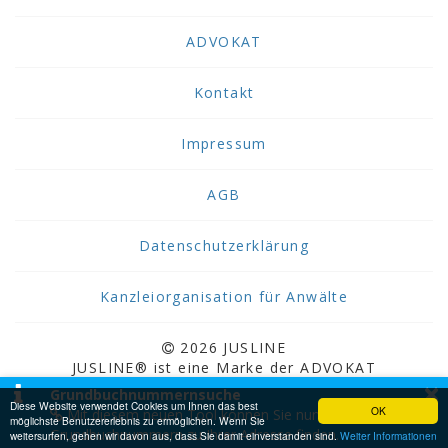
ADVOKAT
Kontakt
Impressum
AGB
Datenschutzerklärung
Kanzleiorganisation für Anwälte
2026 JUSLINE
JUSLINE® ist eine Marke der ADVOKAT
×
Unternehmensberatung Greiter & Greiter GmbH.
Grundbuchnummernsuche
Diese Website verwendet Cookies um Ihnen das best
OK
Mit diesem neuen Tool können Sie nun
möglichste Benutzererlebnis zu ermöglichen. Wenn Sie
Grundbuchnummern zu Ihrer Adresse finden.
weitersurfen, gehen wir davon aus, dass Sie damit einverstanden sind.
Weiter Informationen