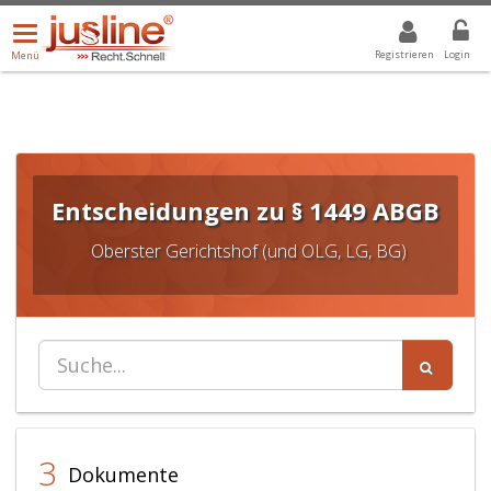
Menü
DROPDOWN: GEWÄHLTER WERT IST ALLE
ALLE
öffnen/schließen
Registrieren
Login
Menü
Entscheidungen zu § 1449 ABGB
Oberster Gerichtshof (und OLG, LG, BG)
3
Dokumente