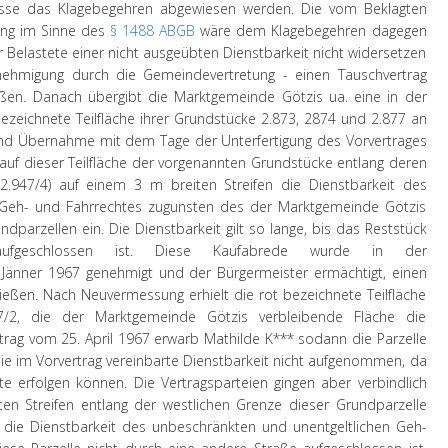
üsse das Klagebegehren abgewiesen werden. Die vom Beklagten
zung im Sinne des
§ 1488 ABGB
wäre dem Klagebegehren dagegen
r Belastete einer nicht ausgeübten Dienstbarkeit nicht widersetzen
enehmigung durch die Gemeindevertretung - einen Tauschvertrag
eßen. Danach übergibt die Marktgemeinde Götzis ua. eine in der
zeichnete Teilfläche ihrer Grundstücke 2.873, 2874 und 2.877 an
nd Übernahme mit dem Tage der Unterfertigung des Vorvertrages
 auf dieser Teilfläche der vorgenannten Grundstücke entlang deren
2.947/4) auf einem 3 m breiten Streifen die Dienstbarkeit des
 Geh- und Fahrrechtes zugunsten des der Marktgemeinde Götzis
dparzellen ein. Die Dienstbarkeit gilt so lange, bis das Reststück
fgeschlossen ist. Diese Kaufabrede wurde in der
Jänner 1967 genehmigt und der Bürgermeister ermächtigt, einen
eßen. Nach Neuvermessung erhielt die rot bezeichnete Teilfläche
/2, die der Marktgemeinde Götzis verbleibende Fläche die
trag vom 25. April 1967 erwarb Mathilde K*** sodann die Parzelle
die im Vorvertrag vereinbarte Dienstbarkeit nicht aufgenommen, da
e erfolgen können. Die Vertragsparteien gingen aber verbindlich
n Streifen entlang der westlichen Grenze dieser Grundparzelle
 die Dienstbarkeit des unbeschränkten und unentgeltlichen Geh-