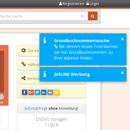
Registrieren
Login
OPDOWN: GEWÄHLTER WERT IST ALLE
×
Grundbuchnummernsuche
Mit diesem neuen Tool können
Zurück
Sie nun Grundbuchnummern zu
Ihrer Adresse finden.
Haftungsausschluss
×
JUSLINE Werbung
Vernetzungsmöglichkeiten
en
Sofortabfrage
ohne
Anmeldung!
Zurück
Weiter
Grundbuchauszug
11,90 €