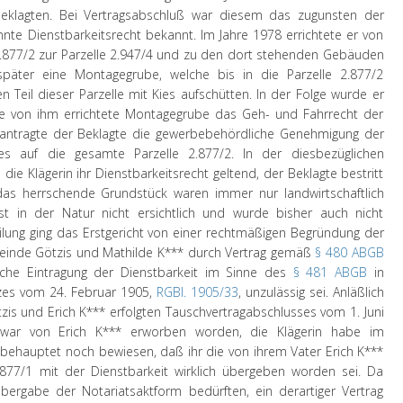
Beklagten. Bei Vertragsabschluß war diesem das zugunsten der
nte Dienstbarkeitsrecht bekannt. Im Jahre 1978 errichtete er von
2.877/2 zur Parzelle 2.947/4 und zu den dort stehenden Gebäuden
später eine Montagegrube, welche bis in die Parzelle 2.877/2
en Teil dieser Parzelle mit Kies aufschütten. In der Folge wurde er
 von ihm errichtete Montagegrube das Geh- und Fahrrecht der
eantragte der Beklagte die gewerbebehördliche Genehmigung der
zes auf die gesamte Parzelle 2.877/2. In der diesbezüglichen
e Klägerin ihr Dienstbarkeitsrecht geltend, der Beklagte bestritt
as herrschende Grundstück waren immer nur landwirtschaftlich
st in der Natur nicht ersichtlich und wurde bisher auch nicht
eilung ging das Erstgericht von einer rechtmäßigen Begründung der
einde Götzis und Mathilde K*** durch Vertrag gemäß
§ 480 ABGB
iche Eintragung der Dienstbarkeit im Sinne des
§ 481 ABGB
in
tzes vom 24. Februar 1905,
RGBl. 1905/33
, unzulässig sei. Anläßlich
s und Erich K*** erfolgten Tauschvertragabschlusses vom 1. Juni
 zwar von Erich K*** erworben worden, die Klägerin habe im
behauptet noch bewiesen, daß ihr die von ihrem Vater Erich K***
877/1 mit der Dienstbarkeit wirklich übergeben worden sei. Da
bergabe der Notariatsaktform bedürften, ein derartiger Vertrag