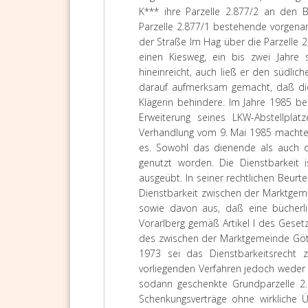
K*** ihre Parzelle 2.877/2 an den 
Parzelle 2.877/1 bestehende vorgenan
der Straße Im Hag über die Parzelle 
einen Kiesweg, ein bis zwei Jahre 
hineinreicht, auch ließ er den südlich
darauf aufmerksam gemacht, daß die
Klägerin behindere. Im Jahre 1985 b
Erweiterung seines LKW-Abstellplat
Verhandlung vom 9. Mai 1985 machte di
es. Sowohl das dienende als auch d
genutzt worden. Die Dienstbarkeit i
ausgeübt. In seiner rechtlichen Beurt
Dienstbarkeit zwischen der Marktgem
sowie davon aus, daß eine bücherl
Vorarlberg gemäß Artikel I des Gese
des zwischen der Marktgemeinde Götzi
1973 sei das Dienstbarkeitsrecht
vorliegenden Verfahren jedoch weder 
sodann geschenkte Grundparzelle 2.
Schenkungsverträge ohne wirkliche Ü