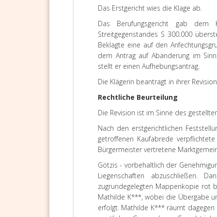
Das Erstgericht wies die Klage ab.
Das Berufungsgericht gab dem 
Streitgegenstandes S 300.000 überst
Beklagte eine auf den Anfechtungsgru
dem Antrag auf Abänderung im Sinne d
stellt er einen Aufhebungsantrag.
Die Klägerin beantragt in ihrer Revisi
Rechtliche Beurteilung
Die Revision ist im Sinne des gestellt
Nach den erstgerichtlichen Feststellu
getroffenen Kaufabrede verpflichtete
Bürgermeister vertretene Marktgemei
Götzis - vorbehaltlich der Genehmigu
Liegenschaften abzuschließen. D
zugrundegelegten Mappenkopie rot be
Mathilde K***, wobei die Übergabe u
erfolgt. Mathilde K*** räumt dagegen