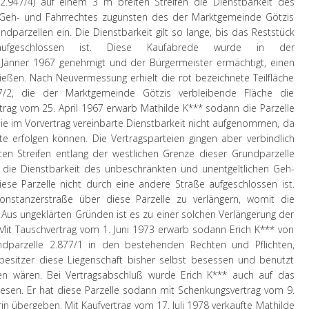
2.947/4) auf einem 3 m breiten Streifen die Dienstbarkeit des
 Geh- und Fahrrechtes zugunsten des der Marktgemeinde Götzis
dparzellen ein. Die Dienstbarkeit gilt so lange, bis das Reststück
fgeschlossen ist. Diese Kaufabrede wurde in der
Jänner 1967 genehmigt und der Bürgermeister ermächtigt, einen
eßen. Nach Neuvermessung erhielt die rot bezeichnete Teilfläche
/2, die der Marktgemeinde Götzis verbleibende Fläche die
trag vom 25. April 1967 erwarb Mathilde K*** sodann die Parzelle
die im Vorvertrag vereinbarte Dienstbarkeit nicht aufgenommen, da
e erfolgen können. Die Vertragsparteien gingen aber verbindlich
n Streifen entlang der westlichen Grenze dieser Grundparzelle
 die Dienstbarkeit des unbeschränkten und unentgeltlichen Geh-
ese Parzelle nicht durch eine andere Straße aufgeschlossen ist.
nstanzerstraße über diese Parzelle zu verlängern, womit die
. Aus ungeklärten Gründen ist es zu einer solchen Verlängerung der
it Tauschvertrag vom 1. Juni 1973 erwarb sodann Erich K*** von
dparzelle 2.877/1 in den bestehenden Rechten und Pflichten,
rbesitzer diese Liegenschaft bisher selbst besessen und benutzt
en wären. Bei Vertragsabschluß wurde Erich K*** auch auf das
esen. Er hat diese Parzelle sodann mit Schenkungsvertrag vom 9.
in übergeben. Mit Kaufvertrag vom 17. Juli 1978 verkaufte Mathilde