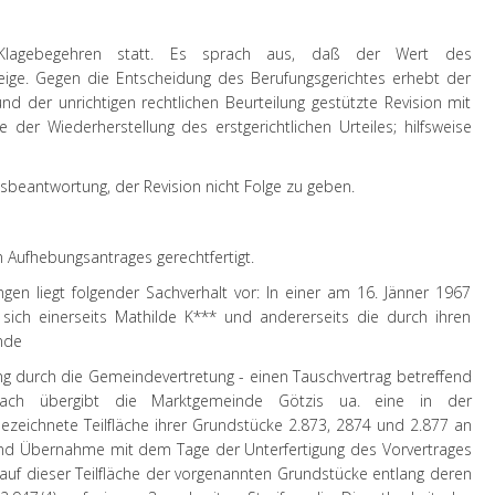
Klagebegehren statt. Es sprach aus, daß der Wert des
eige. Gegen die Entscheidung des Berufungsgerichtes erhebt der
nd der unrichtigen rechtlichen Beurteilung gestützte Revision mit
er Wiederherstellung des erstgerichtlichen Urteiles; hilfsweise
onsbeantwortung, der Revision nicht Folge zu geben.
en Aufhebungsantrages gerechtfertigt.
ngen liegt folgender Sachverhalt vor: In einer am 16. Jänner 1967
 sich einerseits Mathilde K*** und andererseits die durch ihren
nde
ng durch die Gemeindevertretung - einen Tauschvertrag betreffend
anach übergibt die Marktgemeinde Götzis ua. eine in der
zeichnete Teilfläche ihrer Grundstücke 2.873, 2874 und 2.877 an
nd Übernahme mit dem Tage der Unterfertigung des Vorvertrages
 auf dieser Teilfläche der vorgenannten Grundstücke entlang deren