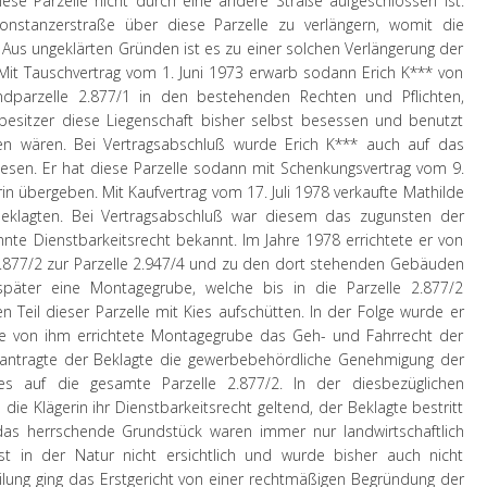
ese Parzelle nicht durch eine andere Straße aufgeschlossen ist.
nstanzerstraße über diese Parzelle zu verlängern, womit die
. Aus ungeklärten Gründen ist es zu einer solchen Verlängerung der
it Tauschvertrag vom 1. Juni 1973 erwarb sodann Erich K*** von
dparzelle 2.877/1 in den bestehenden Rechten und Pflichten,
rbesitzer diese Liegenschaft bisher selbst besessen und benutzt
en wären. Bei Vertragsabschluß wurde Erich K*** auch auf das
esen. Er hat diese Parzelle sodann mit Schenkungsvertrag vom 9.
in übergeben. Mit Kaufvertrag vom 17. Juli 1978 verkaufte Mathilde
Beklagten. Bei Vertragsabschluß war diesem das zugunsten der
nte Dienstbarkeitsrecht bekannt. Im Jahre 1978 errichtete er von
2.877/2 zur Parzelle 2.947/4 und zu den dort stehenden Gebäuden
später eine Montagegrube, welche bis in die Parzelle 2.877/2
en Teil dieser Parzelle mit Kies aufschütten. In der Folge wurde er
 von ihm errichtete Montagegrube das Geh- und Fahrrecht der
eantragte der Beklagte die gewerbebehördliche Genehmigung der
zes auf die gesamte Parzelle 2.877/2. In der diesbezüglichen
e Klägerin ihr Dienstbarkeitsrecht geltend, der Beklagte bestritt
as herrschende Grundstück waren immer nur landwirtschaftlich
st in der Natur nicht ersichtlich und wurde bisher auch nicht
eilung ging das Erstgericht von einer rechtmäßigen Begründung der