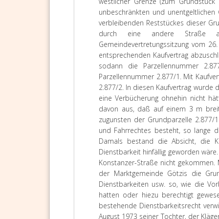
westlicher Grenze (zum Grundstück 
unbeschränkten und unentgeltlichen
verbleibenden Reststückes dieser Grun
durch eine andere Straße au
Gemeindevertretungssitzung vom 26. 
entsprechenden Kaufvertrag abzuschli
sodann die Parzellennummer 2.877
Parzellennummer 2.877/1. Mit Kaufver
2.877/2. In diesen Kaufvertrag wurde 
eine Verbücherung ohnehin nicht hätt
davon aus, daß auf einem 3 m breite
zugunsten der Grundparzelle 2.877/1
und Fahrrechtes besteht, so lange di
Damals bestand die Absicht, die Ko
Dienstbarkeit hinfällig geworden wäre
Konstanzer-Straße nicht gekommen. M
der Marktgemeinde Götzis die Grun
Dienstbarkeiten usw. so, wie die Vo
hatten oder hiezu berechtigt gewes
bestehende Dienstbarkeitsrecht verwi
August 1973 seiner Tochter, der Kläger