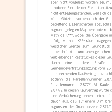
aber nicht vorgelegt worden sei, m
erhobene Einrede der Freiheitsersit
nicht entgegengestanden, weil sich de
könne.
Götzis - vorbehaltlich der G
betreffend Liegenschaften abzuschli
zugrundegelegten Mappenkopie rot be
Mathilde K***, wobei die Übergabe u
erfolgt. Mathilde K*** räumt dagegen
westlicher Grenze (zum Grundstück 
unbeschränkten und unentgeltlichen
verbleibenden Reststückes dieser Grun
durch eine andere Straße au
Gemeindevertretungssitzung vom 26. 
entsprechenden Kaufvertrag abzuschli
sodann die Parzellennummer 2.877
Parzellennummer 2.877/1. Mit Kaufver
2.877/2. In diesen Kaufvertrag wurde 
eine Verbücherung ohnehin nicht hätt
davon aus, daß auf einem 3 m breite
zugunsten der Grundparzelle 2.877/1