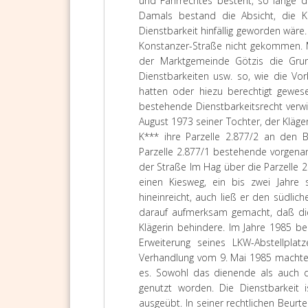
und Fahrrechtes besteht, so lange di
Damals bestand die Absicht, die Ko
Dienstbarkeit hinfällig geworden wäre
Konstanzer-Straße nicht gekommen. M
der Marktgemeinde Götzis die Grun
Dienstbarkeiten usw. so, wie die Vo
hatten oder hiezu berechtigt gewes
bestehende Dienstbarkeitsrecht verwi
August 1973 seiner Tochter, der Kläger
K*** ihre Parzelle 2.877/2 an den 
Parzelle 2.877/1 bestehende vorgenan
der Straße Im Hag über die Parzelle 
einen Kiesweg, ein bis zwei Jahre 
hineinreicht, auch ließ er den südlich
darauf aufmerksam gemacht, daß die
Klägerin behindere. Im Jahre 1985 b
Erweiterung seines LKW-Abstellplat
Verhandlung vom 9. Mai 1985 machte di
es. Sowohl das dienende als auch d
genutzt worden. Die Dienstbarkeit i
ausgeübt. In seiner rechtlichen Beurt