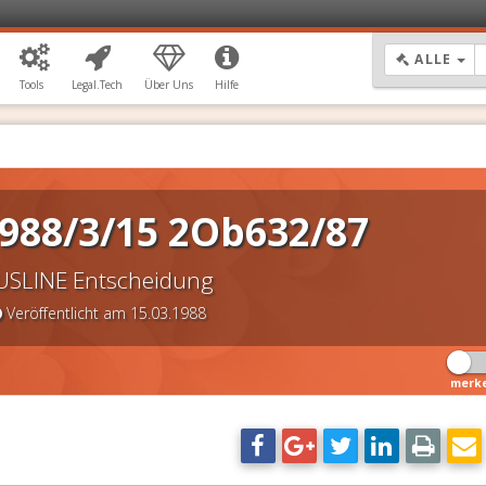
DR
ALLE
Tools
Legal.Tech
Über Uns
Hilfe
988/3/15 2Ob632/87
USLINE Entscheidung
Veröffentlicht am 15.03.1988
merk
DSGVO Vorlagen
11,90 €