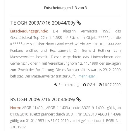
Entscheidungen 1-3 von 3
TE OGH 2009/7/16 2Ob44/09y
Entscheidungsgründe:
Die Klägerin vermietete 1995 das
Geschäftslokal Top 22 mit 1.588 m² Fläche im Objekt *****, an die
K*****-GmbH. Über diese Gesellschaft wurde am 18. 10. 1999 der
Konkurs eröffnet und Rechtsanwalt Dr. Gerhard Rothner zum
Masseverwalter bestellt. Dieser verpachtete das Unternehmen der
Gemeinschuldnerin mit Vereinbarung vom 12. 11. 1999 der Beklagten
zum Zweck der Fortführung. Dieses Pachtverhältnis war bis 29. 2. 2000
befristet. Der Masseverwalter trat zur Aufr...
mehr lesen...
Entscheidung |
OGH |
16.07.2009
RS OGH 2009/7/16 2Ob44/09y
Norm:
ABGB §1409a ABGB § 1409a heute ABGB § 1409a gültig ab
01.08.2010 zuletzt geändert durch BGBl. I Nr. 58/2010 ABGB § 1409a
gültig von 01.01.1983 bis 31.07.2010 zuletzt geändert durch BGBl. Nr.
370/1982