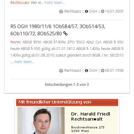
Rechtssatz:
Wer ei...
mehr lesen...
Rechtssatz |
OGH |
16.07.2009
RS OGH 1980/11/6 1Ob584/57, 3Ob514/53,
6Ob110/72, 8Ob525/80
Norm:
ABGB §950 ABGB §1409a ZPO §502 Abs2 Ca1 ABGB § 950
heute ABGB § 950 gültig ab 01.01.1812 ABGB § 1409a heute ABGB §
1409a gültig ab 01.08.2010 zuletzt geändert durch BGBl. I Nr. 58/2010
...
mehr lesen...
Rechtssatz |
OGH |
08.01.1958
Entscheidungen 1-3 von 3