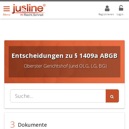
Menü
DROPDOWN: GEWÄHLTER WERT IST ALLE
ALLE
öffnen/schließen
Registrieren
Login
Menü
Entscheidungen zu § 1409a ABGB
Oberster Gerichtshof (und OLG, LG, BG)
3
Dokumente