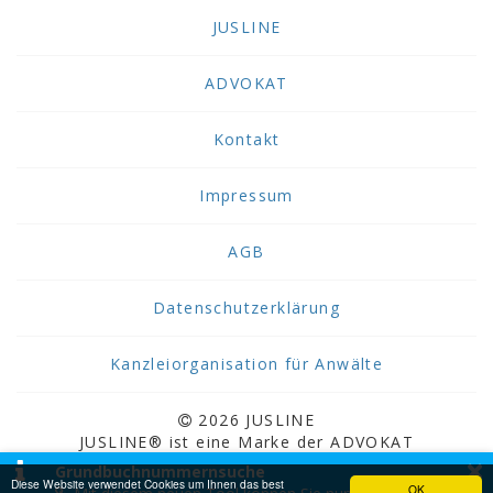
JUSLINE
ADVOKAT
Kontakt
Impressum
AGB
Datenschutzerklärung
Kanzleiorganisation für Anwälte
2026 JUSLINE
JUSLINE® ist eine Marke der ADVOKAT
×
Unternehmensberatung Greiter & Greiter GmbH.
Grundbuchnummernsuche
Diese Website verwendet Cookies um Ihnen das best
OK