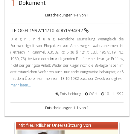
1
Dokument
Entscheidungen 1-1 von 1
TE OGH 1992/11/10 4Ob1594/92
B e g r ü n d u n g: Rechtliche Beurteilung Wenngleich die
Formwidrigkeit von Ehepakten von Amts wegen wahrzunehmen ist
(Petrasch in Rummel, ABGB2 Rz 6 zu § 1217; EvBl. 1957/319; NZ
1980, 78), bestand doch im vorliegenden Fall für eine derartige Prüfung
nicht der geringste Anlaß: Weder der Kläger noch die Beklagte haben im
erstinstanzlichen Verfahren auch nur andeutungsweise behauptet, daß
mit dem Übereinkommen vom 13.10.1982 etwa der Zweck verfolgt w...
mehr lesen...
Entscheidung |
OGH |
10.11.1992
Entscheidungen 1-1 von 1