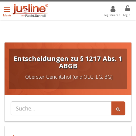
Menü
DROPDOWN: GEWÄHLTER WERT IST ALLE
ALLE
öffnen/schließen
Registrieren
Login
Menü
Entscheidungen zu § 1217 Abs. 1
ABGB
Oberster Gerichtshof (und OLG, LG, BG)