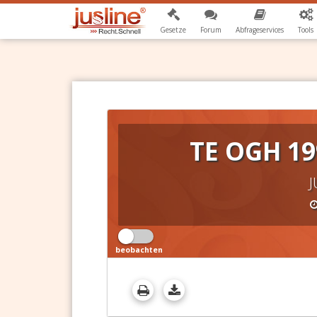
Gesetze
Forum
Abfrageservices
Tools
TE OGH 19
J
beobachten