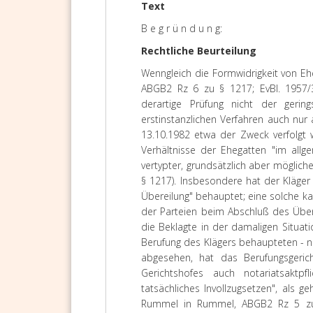
Text
B e g r ü n d u n g:
Rechtliche Beurteilung
Wenngleich die Formwidrigkeit von E
ABGB2 Rz 6 zu § 1217; EvBl. 1957/3
derartige Prüfung nicht der geri
erstinstanzlichen Verfahren auch n
13.10.1982 etwa der Zweck verfolgt 
Verhältnisse der Ehegatten "im all
vertypter, grundsätzlich aber mögliche
§ 1217). Insbesondere hat der Kläger
Übereilung" behauptet; eine solche k
der Parteien beim Abschluß des Übe
die Beklagte in der damaligen Situati
Berufung des Klägers behaupteten - n
abgesehen, hat das Berufungsgeric
Gerichtshofes auch notariatsaktpf
tatsächliches Invollzugsetzen", als g
Rummel in Rummel, ABGB2 Rz 5 zu