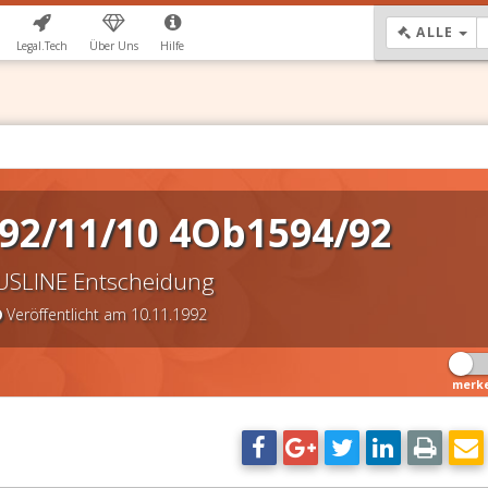
DR
ALLE
Legal.Tech
Über Uns
Hilfe
92/11/10 4Ob1594/92
USLINE Entscheidung
Veröffentlicht am 10.11.1992
merk