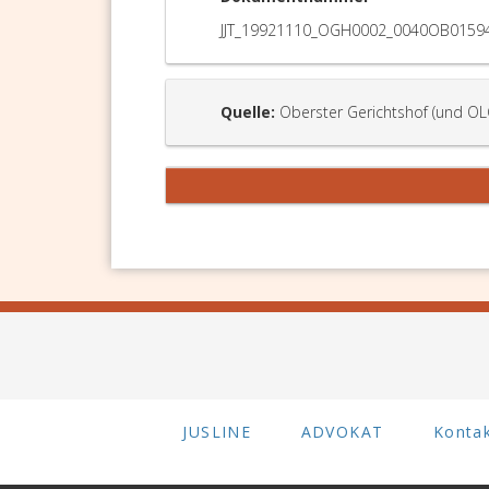
JJT_19921110_OGH0002_0040OB0159
Quelle:
Oberster Gerichtshof (und OL
JUSLINE
ADVOKAT
Konta