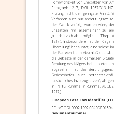
Formwidrigkeit von Ehepakten von A
Paragraph 1217,; EvBl. 1957/319; NZ 
Prüfung nicht der geringste Anlaß: 
Verfahren auch nur andeutungsweis
der Zweck verfolgt worden wäre, den
Ehegatten "im allgemeinen" zu än
grundsätzlich aber möglicher "Ehepakt"
1217,). Insbesondere hat der Kläger 
Übereilung" behauptet; eine solche k
der Parteien beim Abschluß des Übe
die Beklagte in der damaligen Situati
Berufung des Klägers behaupteten - n
abgesehen, hat das Berufungsgeric
Gerichtshofes auch notariatsaktpf
tatsächliches Invollzugsetzen", als ge
in FN 16; Rummel in Rummel, ABGB2 
1217,).
European Case Law Identifier (ECL
ECLI:AT:OGH0002:1992:0040OB01594.
Dokumentnummer