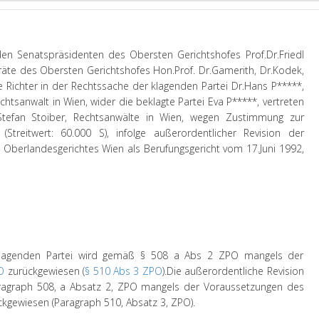
en Senatspräsidenten des Obersten Gerichtshofes Prof.Dr.Friedl
räte des Obersten Gerichtshofes Hon.Prof. Dr.Gamerith, Dr.Kodek,
re Richter in der Rechtssache der klagenden Partei Dr.Hans P*****,
htsanwalt in Wien, wider die beklagte Partei Eva P*****, vertreten
Stefan Stoiber, Rechtsanwälte in Wien, wegen Zustimmung zur
Streitwert: 60.000 S), infolge außerordentlicher Revision der
s Oberlandesgerichtes Wien als Berufungsgericht vom 17.Juni 1992,
 klagenden Partei wird gemäß § 508 a Abs 2 ZPO mangels der
O
zurückgewiesen (
§ 510 Abs 3 ZPO
).
Die außerordentliche Revision
ragraph 508, a Absatz 2, ZPO mangels der Voraussetzungen des
ckgewiesen (Paragraph 510, Absatz 3, ZPO).