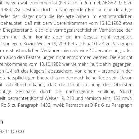
mts wegen wahrzunehmen ist (Petrasch in Rummel, ABGB2 Rz 6 zu
1980, 78), bestand doch im vorliegenden Fall für eine derartige
Weder der Kläger noch die Beklagte haben im erstinstanzlichen
e behauptet, daß mit dem Übereinkommen vom 13.10.1982 etwa
 Ehegüterstand, also die vermögensrechtlichen Verhältnisse der
dern (nur dann könnte aber ein im Gesetz nicht vertypter,
 vorliegen: Koziol-Welser II9, 209; Petrasch aaO Rz 4 zu Paragraph
im erstinstanzlichen Verfahren niemals eine "Übervorteilung oder
ann auch den Feststellungen nicht entnommen werden. Die Absicht
reinkommens vom 13.10.1982 war vielmehr (nur) dahin gegangen,
on (U-Haft des Klägers!) abzusichern. Von einem - erstmals in der
otariatspflichtigen Ehepakt kann demnach keine Rede sein. Davon
ht zutreffend erkannt, daß die Rechtsprechung des Obersten
lichtige Geschäfte durch die nachfolgende Erfüllung, "durch
heilt betrachtet (Koziol-Welser II9, 210 und römisch eins, 153 mwN
Rz 5 zu Paragraph 1432, mwN; Petrasch aaO Rz 6 zu Paragraph
I)
92.1110.000