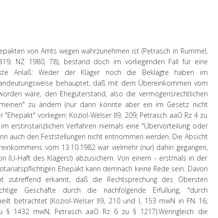
hepakten von Amts wegen wahrzunehmen ist (Petrasch in Rummel,
19; NZ 1980, 78), bestand doch im vorliegenden Fall für eine
ngste Anlaß: Weder der Kläger noch die Beklagte haben im
ur andeutungsweise behauptet, daß mit dem Übereinkommen vom
worden wäre, den Ehegüterstand, also die vermögensrechtlichen
gemeinen" zu ändern (nur dann könnte aber ein im Gesetz nicht
r "Ehepakt" vorliegen: Koziol-Welser II9, 209; Petrasch aaO Rz 4 zu
 im erstinstanzlichen Verfahren niemals eine "Übervorteilung oder
ann auch den Feststellungen nicht entnommen werden. Die Absicht
reinkommens vom 13.10.1982 war vielmehr (nur) dahin gegangen,
on (U-Haft des Klägers!) abzusichern. Von einem - erstmals in der
otariatspflichtigen Ehepakt kann demnach keine Rede sein. Davon
ht zutreffend erkannt, daß die Rechtsprechung des Obersten
lichtige Geschäfte durch die nachfolgende Erfüllung, "durch
eheilt betrachtet (Koziol-Welser II9, 210 und I, 153 mwN in FN 16;
 § 1432 mwN; Petrasch aaO Rz 6 zu § 1217).
Wenngleich die