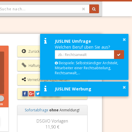
OPDOWN: GEWÄHLTER WERT IST ALLE
×
JUSLINE Umfrage
Welchen Beruf üben Sie aus?
Zurück
Beispiele: Selbstständiger Architekt,
Haftungsausschluss
Mitarbeiter einer Rechtsabteilung,
Rechtsanwalt,...
Vernetzungsmöglichkeiten
×
JUSLINE Werbung
en
Sofortabfrage
ohne
Anmeldung!
Zurück
Weiter
DSGVO Vorlagen
11,90 €