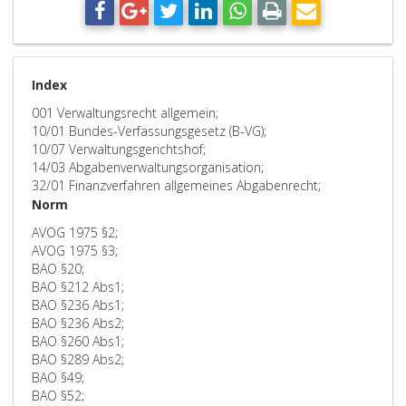
Index
001 Verwaltungsrecht allgemein;
10/01 Bundes-Verfassungsgesetz (B-VG);
10/07 Verwaltungsgerichtshof;
14/03 Abgabenverwaltungsorganisation;
32/01 Finanzverfahren allgemeines Abgabenrecht;
Norm
AVOG 1975 §2;
AVOG 1975 §3;
BAO §20;
BAO §212 Abs1;
BAO §236 Abs1;
BAO §236 Abs2;
BAO §260 Abs1;
BAO §289 Abs2;
BAO §49;
BAO §52;