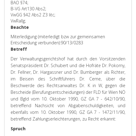
BAO §74;
B-VG Art130 Abs2;
VwGG §42 Abs2 Z3 litc;
VwRallg;
Beachte
Miterledigung (miterledigt bzw zur gemeinsamen
Entscheidung verbunden):90/13/0283
Betreff
Der Verwaltungsgerichtshof hat durch den Vorsitzenden
Senatspräsident Dr. Schubert und die Hofräte Dr. Pokorny,
Dr. Fellner, Dr. Hargassner und Dr. Bumberger als Richter,
im Beisein des Schriftführers Dr. Cerne, über die
Beschwerde des Rechtsanwaltes Dr. K in W, gegen die
Bescheide (Berufungsentscheidungen) der FLD für Wien NÖ
und Bgld vom 10. Oktober 1990, GZ GA 7 - 642/10/90,
betreffend Nachsicht von Abgabenschuldigkeiten, und
ebenfalls vom 10. Oktober 1990, GZ GA 7 - 1472/11/90,
betreffend Zahlungserleichterungen, zu Recht erkannt:
Spruch