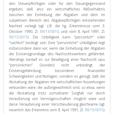
den Steuerpflichtigen oder für den Steuergegenstand
ergeben, daß also ein wirtschaftliches Mißverhältnis
zwischen der Einhebung der Abgaben und dem im
subjektiven Bereich des Abgabepflichtigen entstehenden
Nachteil vorliegt (vgl. z.B. die hg. Erkenntnisse vom 3.
Oktober 1990, Zl.
89/13/0010
, und vom 8. April 1991, Zl.
90/15/0015
). Die Unbilligkeit kann "persönlich" oder
"sachlich" bedingt sein. Eine "persönliche" Unbilligkeit liegt
insbesondere dann vor, wenn die Einhebung der Abgaben
die Existenzgrundlage des Nachsichtswerbers gefährdet.
Allerdings bedarf es zur Bewilligung einer Nachsicht (aus
"persönlichen" Gründen) nicht unbedingt der
Existenzgefährdung, besonderer finanzieller
Schwierigkeiten und Notlagen, sondern es genügt, daß die
Abstattung der Abgaben mit wirtschaftlichen Auswirkungen
verbunden wäre, die außergewöhnlich sind, so etwa, wenn
die Abstattung trotz zumutbarer Sorgfalt nur durch
Veräußerung von Vermögenschaften möglich wäre und
diese Veräußerung einer Verschleuderung gleichkäme (vgl.
neuerlich das Erkenntnis vom 8. April 1991, Zl.
90/15/0015
).