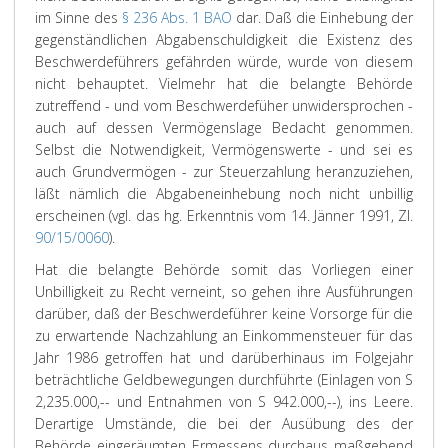
im Sinne des
§ 236 Abs. 1 BAO
dar. Daß die Einhebung der
gegenständlichen Abgabenschuldigkeit die Existenz des
Beschwerdeführers gefährden würde, wurde von diesem
nicht behauptet. Vielmehr hat die belangte Behörde
zutreffend - und vom Beschwerdefüher unwidersprochen -
auch auf dessen Vermögenslage Bedacht genommen.
Selbst die Notwendigkeit, Vermögenswerte - und sei es
auch Grundvermögen - zur Steuerzahlung heranzuziehen,
läßt nämlich die Abgabeneinhebung noch nicht unbillig
erscheinen (vgl. das hg. Erkenntnis vom 14. Jänner 1991, Zl.
90/15/0060
).
Hat die belangte Behörde somit das Vorliegen einer
Unbilligkeit zu Recht verneint, so gehen ihre Ausführungen
darüber, daß der Beschwerdeführer keine Vorsorge für die
zu erwartende Nachzahlung an Einkommensteuer für das
Jahr 1986 getroffen hat und darüberhinaus im Folgejahr
beträchtliche Geldbewegungen durchführte (Einlagen von S
2,235.000,-- und Entnahmen von S 942.000,--), ins Leere.
Derartige Umstände, die bei der Ausübung des der
Behörde eingeräumten Ermessens durchaus maßgebend