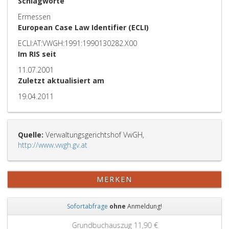
Schlagworte
Ermessen
European Case Law Identifier (ECLI)
ECLI:AT:VWGH:1991:1990130282.X00
Im RIS seit
11.07.2001
Zuletzt aktualisiert am
19.04.2011
Quelle:
Verwaltungsgerichtshof VwGH,
http://www.vwgh.gv.at
MERKEN
Sofortabfrage
ohne
Anmeldung!
Zurück
Weit
Grundbuchauszug
11,90 €