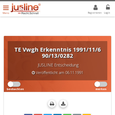
Menü
DROPDOWN: GEWÄHLTER WERT IST ALLE
ALLE
öffnen/schließen
Registrieren
Login
Menü
TE Vwgh Erkenntnis 1991/11/6
90/13/0282
JUSLINE Entscheidung
Veröffentlicht am 06.11.1991
beobachten
merken