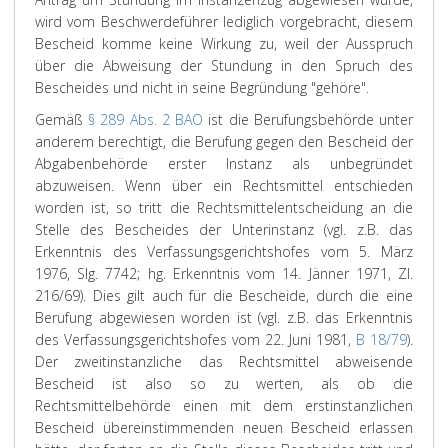
wird vom Beschwerdeführer lediglich vorgebracht, diesem
Bescheid komme keine Wirkung zu, weil der Ausspruch
über die Abweisung der Stundung in den Spruch des
Bescheides und nicht in seine Begründung "gehöre".
Gemäß
§ 289 Abs. 2 BAO
ist die Berufungsbehörde unter
anderem berechtigt, die Berufung gegen den Bescheid der
Abgabenbehörde erster Instanz als unbegründet
abzuweisen. Wenn über ein Rechtsmittel entschieden
worden ist, so tritt die Rechtsmittelentscheidung an die
Stelle des Bescheides der Unterinstanz (vgl. z.B. das
Erkenntnis des Verfassungsgerichtshofes vom 5. März
1976, Slg. 7742; hg. Erkenntnis vom 14. Jänner 1971, Zl.
216/69). Dies gilt auch für die Bescheide, durch die eine
Berufung abgewiesen worden ist (vgl. z.B. das Erkenntnis
des Verfassungsgerichtshofes vom 22. Juni 1981,
B 18/79
).
Der zweitinstanzliche das Rechtsmittel abweisende
Bescheid ist also so zu werten, als ob die
Rechtsmittelbehörde einen mit dem erstinstanzlichen
Bescheid übereinstimmenden neuen Bescheid erlassen