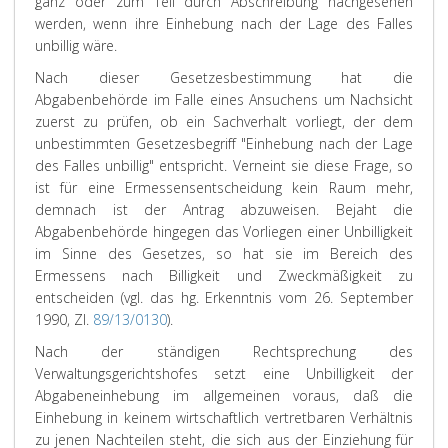
ganz oder zum Teil durch Abschreibung nachgesehen
werden, wenn ihre Einhebung nach der Lage des Falles
unbillig wäre.
Nach dieser Gesetzesbestimmung hat die
Abgabenbehörde im Falle eines Ansuchens um Nachsicht
zuerst zu prüfen, ob ein Sachverhalt vorliegt, der dem
unbestimmten Gesetzesbegriff "Einhebung nach der Lage
des Falles unbillig" entspricht. Verneint sie diese Frage, so
ist für eine Ermessensentscheidung kein Raum mehr,
demnach ist der Antrag abzuweisen. Bejaht die
Abgabenbehörde hingegen das Vorliegen einer Unbilligkeit
im Sinne des Gesetzes, so hat sie im Bereich des
Ermessens nach Billigkeit und Zweckmäßigkeit zu
entscheiden (vgl. das hg. Erkenntnis vom 26. September
1990, Zl.
89/13/0130
).
Nach der ständigen Rechtsprechung des
Verwaltungsgerichtshofes setzt eine Unbilligkeit der
Abgabeneinhebung im allgemeinen voraus, daß die
Einhebung in keinem wirtschaftlich vertretbaren Verhältnis
zu jenen Nachteilen steht, die sich aus der Einziehung für