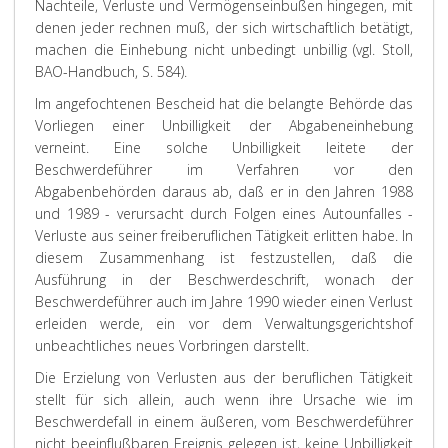
Nachteile, Verluste und Vermögenseinbußen hingegen, mit
denen jeder rechnen muß, der sich wirtschaftlich betätigt,
machen die Einhebung nicht unbedingt unbillig (vgl. Stoll,
BAO-Handbuch, S. 584).
Im angefochtenen Bescheid hat die belangte Behörde das
Vorliegen einer Unbilligkeit der Abgabeneinhebung
verneint. Eine solche Unbilligkeit leitete der
Beschwerdeführer im Verfahren vor den
Abgabenbehörden daraus ab, daß er in den Jahren 1988
und 1989 - verursacht durch Folgen eines Autounfalles -
Verluste aus seiner freiberuflichen Tätigkeit erlitten habe. In
diesem Zusammenhang ist festzustellen, daß die
Ausführung in der Beschwerdeschrift, wonach der
Beschwerdeführer auch im Jahre 1990 wieder einen Verlust
erleiden werde, ein vor dem Verwaltungsgerichtshof
unbeachtliches neues Vorbringen darstellt.
Die Erzielung von Verlusten aus der beruflichen Tätigkeit
stellt für sich allein, auch wenn ihre Ursache wie im
Beschwerdefall in einem äußeren, vom Beschwerdeführer
nicht beeinflußbaren Ereignis gelegen ist, keine Unbilligkeit