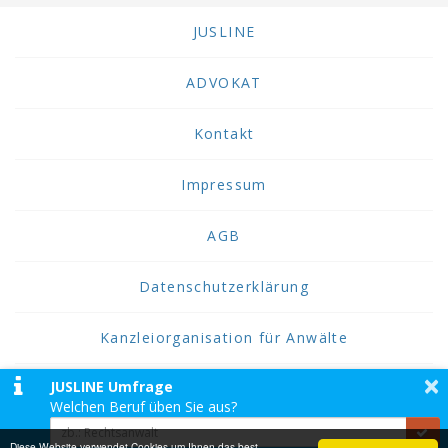
JUSLINE
ADVOKAT
Kontakt
Impressum
AGB
Datenschutzerklärung
Kanzleiorganisation für Anwälte
×
JUSLINE Umfrage
2026 JUSLINE
Welchen Beruf üben Sie aus?
JUSLINE® ist eine Marke der ADVOKAT
Unternehmensberatung Greiter & Greiter GmbH.
Diese Website verwendet Cookies um Ihnen das best