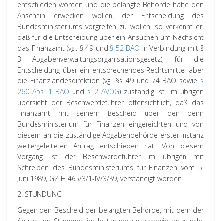
entschieden worden und die belangte Behörde habe den
Anschein erwecken wollen, der Entscheidung des
Bundesministeriums vorgreifen zu wollen, so verkennt er,
daß für die Entscheidung über ein Ansuchen um Nachsicht
das Finanzamt (vgl. § 49 und
§ 52 BAO
in Verbindung mit §
3 Abgabenverwaltungsorganisationsgesetz), für die
Entscheidung über ein entsprechendes Rechtsmittel aber
die Finanzlandesdirektion (vgl. §§ 49 und 74 BAO sowie
§
260 Abs. 1 BAO
und
§ 2 AVOG
) zuständig ist. Im übrigen
übersieht der Beschwerdeführer offensichtlich, daß das
Finanzamt mit seinem Bescheid über den beim
Bundesministerium für Finanzen eingereichten und von
diesem an die zuständige Abgabenbehörde erster Instanz
weitergeleiteten Antrag entschieden hat. Von diesem
Vorgang ist der Beschwerdeführer im übrigen mit
Schreiben des Bundesministeriums für Finanzen vom 5.
Juni 1989, GZ H 465/3/1-IV/3/89, verständigt worden.
2. STUNDUNG
Gegen den Bescheid der belangten Behörde, mit dem der
Antrag um Stundung im Instanzenzug abgewiesen wurde,