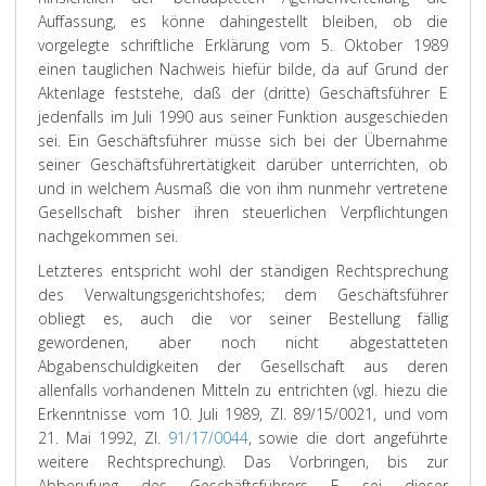
Auffassung, es könne dahingestellt bleiben, ob die
vorgelegte schriftliche Erklärung vom 5. Oktober 1989
einen tauglichen Nachweis hiefür bilde, da auf Grund der
Aktenlage feststehe, daß der (dritte) Geschäftsführer E
jedenfalls im Juli 1990 aus seiner Funktion ausgeschieden
sei. Ein Geschäftsführer müsse sich bei der Übernahme
seiner Geschäftsführertätigkeit darüber unterrichten, ob
und in welchem Ausmaß die von ihm nunmehr vertretene
Gesellschaft bisher ihren steuerlichen Verpflichtungen
nachgekommen sei.
Letzteres entspricht wohl der ständigen Rechtsprechung
des Verwaltungsgerichtshofes; dem Geschäftsführer
obliegt es, auch die vor seiner Bestellung fällig
gewordenen, aber noch nicht abgestatteten
Abgabenschuldigkeiten der Gesellschaft aus deren
allenfalls vorhandenen Mitteln zu entrichten (vgl. hiezu die
Erkenntnisse vom 10. Juli 1989, Zl. 89/15/0021, und vom
21. Mai 1992, Zl.
91/17/0044
, sowie die dort angeführte
weitere Rechtsprechung). Das Vorbringen, bis zur
Abberufung des Geschäftsführers E sei dieser