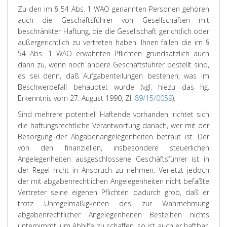
Zu den im § 54 Abs. 1 WAO genannten Personen gehören
auch die Geschäftsführer von Gesellschaften mit
beschränkter Haftung, die die Gesellschaft gerichtlich oder
außergerichtlich zu vertreten haben. Ihnen fallen die im §
54 Abs. 1 WAO erwähnten Pflichten grundsätzlich auch
dann zu, wenn noch andere Geschäftsführer bestellt sind,
es sei denn, daß Aufgabenteilungen bestehen, was im
Beschwerdefall behauptet wurde (vgl. hiezu das hg.
Erkenntnis vom 27. August 1990, Zl.
89/15/0059
).
Sind mehrere potentiell Haftende vorhanden, richtet sich
die haftungsrechtliche Verantwortung danach, wer mit der
Besorgung der Abgabenangelegenheiten betraut ist. Der
von den finanziellen, insbesondere steuerlichen
Angelegenheiten ausgeschlossene Geschäftsführer ist in
der Regel nicht in Anspruch zu nehmen. Verletzt jedoch
der mit abgabenrechtlichen Angelegenheiten nicht befaßte
Vertreter seine eigenen Pflichten dadurch grob, daß er
trotz Unregelmäßigkeiten des zur Wahrnehmung
abgabenrechtlicher Angelegenheiten Bestellten nichts
unternimmt, um Abhilfe zu schaffen, so ist auch er haftbar,