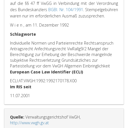
auf die §§ 47 ff VwGG in Verbindung mit der Verordnung
des Bundeskanzlers
BGBl. Nr. 104/1991
. Stempelgebühren
waren nur im erforderlichen Ausmaß zuzusprechen.
W i e n , am 11. Dezember 1992
Schlagworte
Individuelle Normen und Parteienrechte Rechtsanspruch
Antragsrecht Anfechtungsrecht VwRallg9/2 Mangel der
Berechtigung zur Erhebung der Beschwerde mangelnde
subjektive Rechtsverletzung Grundsätzliches zur
Parteistellung vor dem VwGH Allgemein Einbringlichkeit
European Case Law Identifier (ECLI)
ECLI:AT:VWGH:1992:1992170178.X00
Im RIS seit
11.07.2001
Quelle:
Verwaltungsgerichtshof VwGH,
http://www.vwgh.gv.at