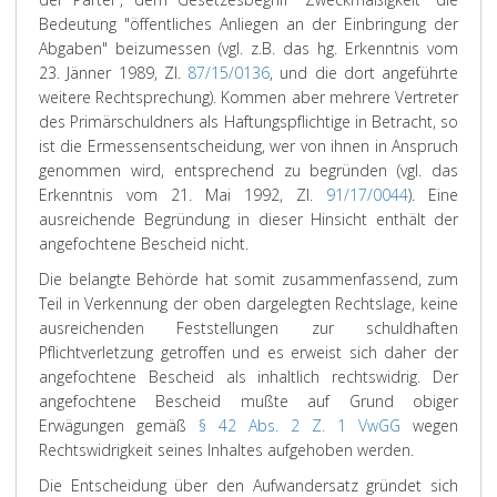
Bedeutung "öffentliches Anliegen an der Einbringung der
Abgaben" beizumessen (vgl. z.B. das hg. Erkenntnis vom
23. Jänner 1989, Zl.
87/15/0136
, und die dort angeführte
weitere Rechtsprechung). Kommen aber mehrere Vertreter
des Primärschuldners als Haftungspflichtige in Betracht, so
ist die Ermessensentscheidung, wer von ihnen in Anspruch
genommen wird, entsprechend zu begründen (vgl. das
Erkenntnis vom 21. Mai 1992, Zl.
91/17/0044
). Eine
ausreichende Begründung in dieser Hinsicht enthält der
angefochtene Bescheid nicht.
Die belangte Behörde hat somit zusammenfassend, zum
Teil in Verkennung der oben dargelegten Rechtslage, keine
ausreichenden Feststellungen zur schuldhaften
Pflichtverletzung getroffen und es erweist sich daher der
angefochtene Bescheid als inhaltlich rechtswidrig. Der
angefochtene Bescheid mußte auf Grund obiger
Erwägungen gemäß
§ 42 Abs. 2 Z. 1 VwGG
wegen
Rechtswidrigkeit seines Inhaltes aufgehoben werden.
Die Entscheidung über den Aufwandersatz gründet sich