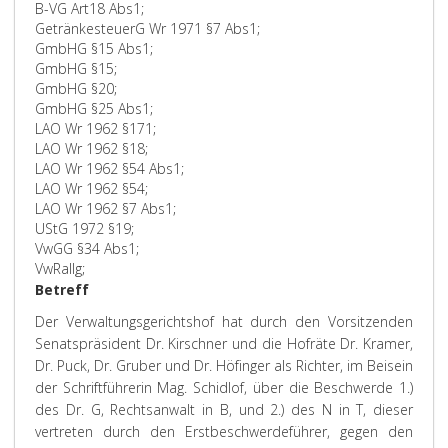
B-VG Art18 Abs1;
GetränkesteuerG Wr 1971 §7 Abs1;
GmbHG §15 Abs1;
GmbHG §15;
GmbHG §20;
GmbHG §25 Abs1;
LAO Wr 1962 §171;
LAO Wr 1962 §18;
LAO Wr 1962 §54 Abs1;
LAO Wr 1962 §54;
LAO Wr 1962 §7 Abs1;
UStG 1972 §19;
VwGG §34 Abs1;
VwRallg;
Betreff
Der Verwaltungsgerichtshof hat durch den Vorsitzenden
Senatspräsident Dr. Kirschner und die Hofräte Dr. Kramer,
Dr. Puck, Dr. Gruber und Dr. Höfinger als Richter, im Beisein
der Schriftführerin Mag. Schidlof, über die Beschwerde 1.)
des Dr. G, Rechtsanwalt in B, und 2.) des N in T, dieser
vertreten durch den Erstbeschwerdeführer, gegen den