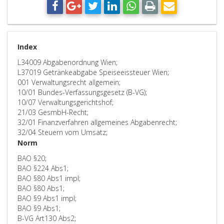
Index
L34009 Abgabenordnung Wien;
L37019 Getränkeabgabe Speiseeissteuer Wien;
001 Verwaltungsrecht allgemein;
10/01 Bundes-Verfassungsgesetz (B-VG);
10/07 Verwaltungsgerichtshof;
21/03 GesmbH-Recht;
32/01 Finanzverfahren allgemeines Abgabenrecht;
32/04 Steuern vom Umsatz;
Norm
BAO §20;
BAO §224 Abs1;
BAO §80 Abs1 impl;
BAO §80 Abs1;
BAO §9 Abs1 impl;
BAO §9 Abs1;
B-VG Art130 Abs2;