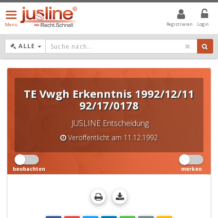
Menü
öffnen/schließen
Registrieren
Login
Menü
DROPDOWN: GEWÄHLTER WERT IST ALLE
ALLE
TE Vwgh Erkenntnis 1992/12/11
92/17/0178
JUSLINE Entscheidung
Veröffentlicht am 11.12.1992
beobachten
merken