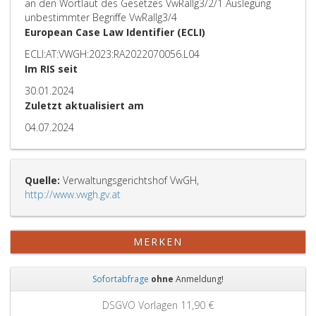
an den Wortlaut des Gesetzes VwRallg3/2/1 Auslegung
unbestimmter Begriffe VwRallg3/4
European Case Law Identifier (ECLI)
ECLI:AT:VWGH:2023:RA2022070056.L04
Im RIS seit
30.01.2024
Zuletzt aktualisiert am
04.07.2024
Quelle:
Verwaltungsgerichtshof VwGH,
http://www.vwgh.gv.at
MERKEN
Sofortabfrage
ohne
Anmeldung!
Zurück
Weit
DSGVO Vorlagen
11,90 €