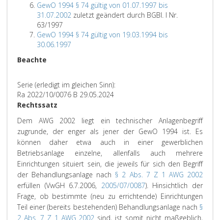
GewO 1994 § 74 gültig von 01.07.1997 bis
31.07.2002
zuletzt geändert durch BGBl. I Nr.
63/1997
GewO 1994 § 74 gültig von 19.03.1994 bis
30.06.1997
Beachte
Serie (erledigt im gleichen Sinn):
Ra 2022/10/0076 B 29.05.2024
Rechtssatz
Dem AWG 2002 liegt ein technischer Anlagenbegriff
zugrunde, der enger als jener der GewO 1994 ist. Es
können daher etwa auch in einer gewerblichen
Betriebsanlage einzelne, allenfalls auch mehrere
Einrichtungen situiert sein, die jeweils für sich den Begriff
der Behandlungsanlage nach
§ 2 Abs. 7 Z 1 AWG 2002
erfüllen (VwGH 6.7.2006,
2005/07/0087
). Hinsichtlich der
Frage, ob bestimmte (neu zu errichtende) Einrichtungen
Teil einer (bereits bestehenden) Behandlungsanlage nach
§
2 Abs. 7 Z 1 AWG 2002
sind, ist somit nicht maßgeblich,