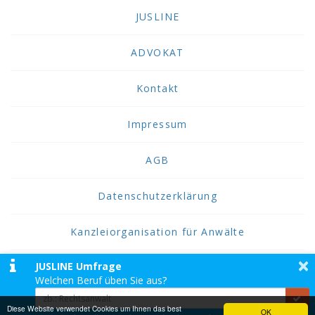
JUSLINE
ADVOKAT
Kontakt
Impressum
AGB
Datenschutzerklärung
Kanzleiorganisation für Anwälte
×
JUSLINE Umfrage
2026 JUSLINE
Welchen Beruf üben Sie aus?
JUSLINE® ist eine Marke der ADVOKAT
Unternehmensberatung Greiter & Greiter GmbH.
Diese Website verwendet Cookies um Ihnen das best
OK