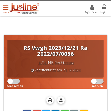
Menü
DROPDOWN: GEWÄHLTER WERT IST ALLE
ALLE
öffnen/schließen
Registrieren
Login
Menü
RS Vwgh 2023/12/21 Ra
2022/07/0056
JUSLINE Rechtssatz
Veröffentlicht am 21.12.2023
beobachten
merken